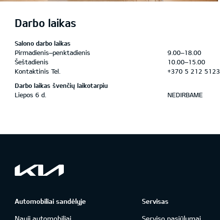
Darbo laikas
Salono darbo laikas
Pirmadienis–penktadienis
9.00–18.00
Šeštadienis
10.00–15.00
Kontaktinis Tel.
+370 5 212 5123
Darbo laikas švenčių laikotarpiu
Liepos 6 d.
NEDIRBAME
Automobiliai sandėlyje
Servisas
Nauji automobiliai
Serviso pasiūlymai