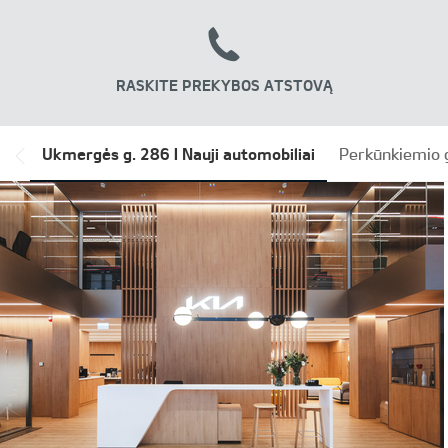
RASKITE PREKYBOS ATSTOVĄ
*output|module_dpackage:prev*
Ukmergės g. 286 I Nauji automobiliai