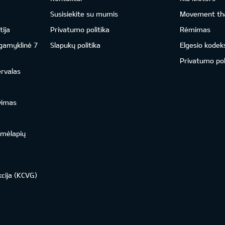
Susisiekite su mumis
Movement tha
ija
Privatumo politika
Rėmimas
 gamyklinė 7
Slapukų politika
Elgesio kodek
Privatumo pol
ervalas
vimas
emėlapių
kcija (KCVG)