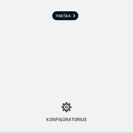
ext
PAIEŠKA
alus pasiūlymas naujaja
FIFA PACK rinkiniu
SUŽINOKITE APIE MODELĮ
KONFIGŪRATORIUS