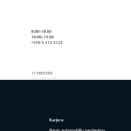
8.00–18.00
10.00–15.00
+370 5 212 5123
111665269
LT116652610
OP Corporate Bank plc Lietuvos filialas
21500
LT352150051000053190
Karjera
Naujų automobilių pardavimų