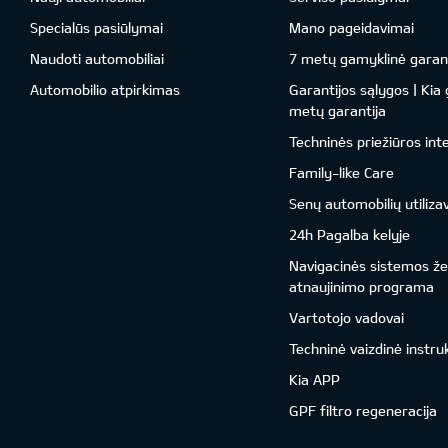
Specialūs pasiūlymai
Mano pageidavimai
Naudoti automobiliai
7 metų gamyklinė garant
Automobilio atpirkimas
Garantijos sąlygos | Kia
metų garantija
Techninės priežiūros int
Family-like Care
Senų automobilių utiliza
24h Pagalba kelyje
Navigacinės sistemos ž
atnaujinimo programa
Vartotojo vadovai
Techninė vaizdinė instru
Kia APP
GPF filtro regeneracija