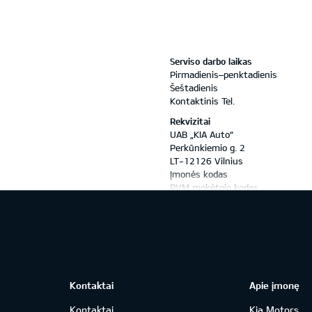
Serviso darbo laikas
Pirmadienis–penktadienis
Šeštadienis
Kontaktinis Tel.
Rekvizitai
UAB „KIA Auto“
Perkūnkiemio g. 2
LT-12126 Vilnius
Įmonės kodas
PVM mokėtojo kodas
Bankas
Banko kodas
Atsiskaitomoji sąskaita:
Kontaktai
Apie įmonę
Kontaktai
Kia Motors