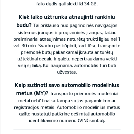
failo dydis gali siekti iki 34 GB.
Kiek laiko užtrunka atnaujinti rankiniu
būdu?
Tai priklauso nuo pagrindinės navigacijos
sistemos įrangos ir programinės įrangos, tačiau
preliminariai atnaujinimas neturėtų trukti ilgiau nei 1
val. 30 min. Svarbu pasirūpinti, kad Jūsų transporto
priemonė būtų pakankamai įkrauta ar turėtų
užtektinai degalų ir galėtų nepertraukiama veikti
visą šį laiką. Kol naujinama, automobilis turi būti
užvestas.
Kaip sužinoti savo automobilio modelinius
metus (MY)?
Transporto priemonės modeliniai
metai nebūtinai sutampa su jos pagaminimo ar
registracijos metais. Automobilio modelinius metus
galite nustatyti patikrinę dešimtąjį automobilio
identifikavimo numerio (VIN) simbolį.