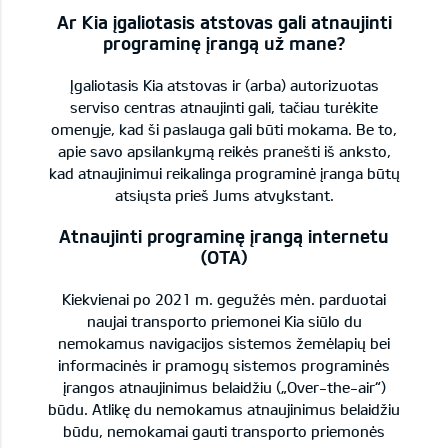
Ar Kia įgaliotasis atstovas gali atnaujinti
programinę įrangą už mane?
Įgaliotasis Kia atstovas ir (arba) autorizuotas
serviso centras atnaujinti gali, tačiau turėkite
omenyje, kad ši paslauga gali būti mokama. Be to,
apie savo apsilankymą reikės pranešti iš anksto,
kad atnaujinimui reikalinga programinė įranga būtų
atsiųsta prieš Jums atvykstant.
Atnaujinti programinę įrangą internetu
(OTA)
Kiekvienai po 2021 m. gegužės mėn. parduotai
naujai transporto priemonei Kia siūlo du
nemokamus navigacijos sistemos žemėlapių bei
informacinės ir pramogų sistemos programinės
įrangos atnaujinimus belaidžiu („Over-the-air“)
būdu. Atlikę du nemokamus atnaujinimus belaidžiu
būdu, nemokamai gauti transporto priemonės