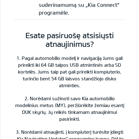
suderinamumą su „Kia Connect“
programėle.
Esate pasiruošę atsisiųsti
atnaujinimus?
1. Pagal automobilio modelį ir navigaciją Jums gali
prireikti iki 64 GB talpos USB atmintinės arba SD
kortelės. Jums taip pat gali prireikti kompiuterio,
turinčio bent 54 GB laisvos standžiojo disko
atminties.
2. Norėdami sužinoti savo Kia automobilio
modelinius metus (MY), peržiūrėkite žemiau esantį
DUK skyrių. Jų reikės tinkamam atnaujinimui
pasirinkti.
3. Norėdami atnaujinti, į kompiuterį turėsite įdiegti
„Kia Navigation Updater“ programinę įrangą. Dėl to