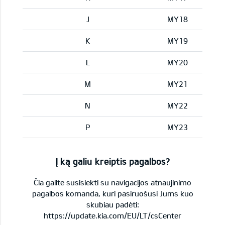
J
MY18
K
MY19
L
MY20
M
MY21
N
MY22
P
MY23
Į ką galiu kreiptis pagalbos?
Čia galite susisiekti su navigacijos atnaujinimo
pagalbos komanda, kuri pasiruošusi Jums kuo
skubiau padėti:
https://update.kia.com/EU/LT/csCenter