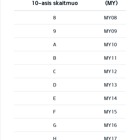
10-asis skaitmuo
(MY)
8
MY08
9
MY09
A
MY10
B
MY11
C
MY12
D
MY13
E
MY14
F
MY15
G
MY16
H
MY17