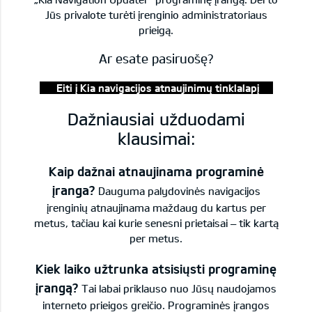
Jūs privalote turėti įrenginio administratoriaus
prieigą.
Ar esate pasiruošę?
Eiti į Kia navigacijos atnaujinimų tinklalapį
Dažniausiai užduodami
klausimai:
Kaip dažnai atnaujinama programinė
įranga?
Dauguma palydovinės navigacijos
įrenginių atnaujinama maždaug du kartus per
metus, tačiau kai kurie senesni prietaisai – tik kartą
per metus.
Kiek laiko užtrunka atsisiųsti programinę
įrangą?
Tai labai priklauso nuo Jūsų naudojamos
interneto prieigos greičio. Programinės įrangos