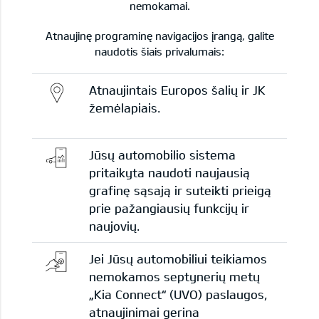
nemokamai.
Atnaujinę programinę navigacijos įrangą, galite
naudotis šiais privalumais:
Atnaujintais Europos šalių ir JK
žemėlapiais.
Jūsų automobilio sistema
pritaikyta naudoti naujausią
grafinę sąsają ir suteikti prieigą
prie pažangiausių funkcijų ir
naujovių.
Jei Jūsų automobiliui teikiamos
nemokamos septynerių metų
„Kia Connect“ (UVO) paslaugos,
atnaujinimai gerina