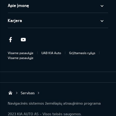
Apie įmonę
Karjera
Facebook
Youtube
Visame pasaulyje
UAB KIA Auto
Grįžtamasis ryšys
Visame pasaulyje
Servisas
UAB „Kia Auto“
Navigacinės sistemos žemėlapių atnaujinimo programa
2023 KIA AUTO AS - Visos teisės saugomos.