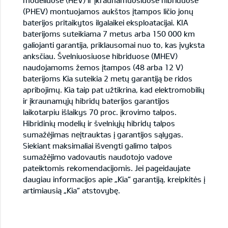
modeliuose (HEV) ir įkraunamuosiuose hibriduose
(PHEV) montuojamos aukštos įtampos ličio jonų
baterijos pritaikytos ilgalaikei eksploatacijai. KIA
baterijoms suteikiama 7 metus arba 150 000 km
galiojanti garantija, priklausomai nuo to, kas įvyksta
anksčiau. Švelniuosiuose hibriduose (MHEV)
naudojamoms žemos įtampos (48 arba 12 V)
baterijoms Kia suteikia 2 metų garantiją be ridos
apribojimų. Kia taip pat užtikrina, kad elektromobilių
ir įkraunamųjų hibridų baterijos garantijos
laikotarpiu išlaikys 70 proc. įkrovimo talpos.
Hibridinių modelių ir švelniųjų hibridų talpos
sumažėjimas neįtrauktas į garantijos sąlygas.
Siekiant maksimaliai išvengti galimo talpos
sumažėjimo vadovautis naudotojo vadove
pateiktomis rekomendacijomis. Jei pageidaujate
daugiau informacijos apie „Kia“ garantiją, kreipkitės į
artimiausią „Kia“ atstovybę.