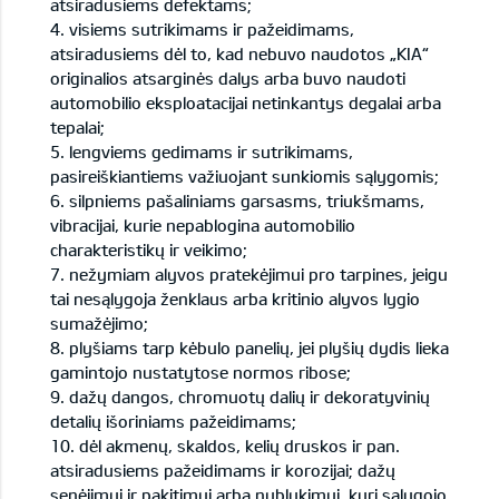
atsiradusiems defektams;
4. visiems sutrikimams ir pažeidimams,
atsiradusiems dėl to, kad nebuvo naudotos „KIA“
originalios atsarginės dalys arba buvo naudoti
automobilio eksploatacijai netinkantys degalai arba
tepalai;
5. lengviems gedimams ir sutrikimams,
pasireiškiantiems važiuojant sunkiomis sąlygomis;
6. silpniems pašaliniams garsasms, triukšmams,
vibracijai, kurie nepablogina automobilio
charakteristikų ir veikimo;
7. nežymiam alyvos pratekėjimui pro tarpines, jeigu
tai nesąlygoja ženklaus arba kritinio alyvos lygio
sumažėjimo;
8. plyšiams tarp kėbulo panelių, jei plyšių dydis lieka
gamintojo nustatytose normos ribose;
9. dažų dangos, chromuotų dalių ir dekoratyvinių
detalių išoriniams pažeidimams;
10. dėl akmenų, skaldos, kelių druskos ir pan.
atsiradusiems pažeidimams ir korozijai; dažų
senėjimui ir pakitimui arba nublukimui, kurį sąlygojo