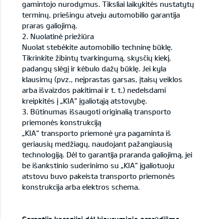
gamintojo nurodymus. Tiksliai laikykitės nustatytų
terminų, priešingu atveju automobilio garantija
praras galiojimą.
2. Nuolatinė priežiūra
Nuolat stebėkite automobilio techninę būklę.
Tikrinkite žibintų tvarkingumą, skysčių kiekį,
padangų slėgį ir kėbulo dažų būklę. Jei kyla
klausimų (pvz., neįprastas garsas, įtaisų veiklos
arba išvaizdos pakitimai ir t. t.) nedelsdami
kreipkitės į „KIA“ įgaliotąją atstovybę.
3. Būtinumas išsaugoti originalią transporto
priemonės konstrukciją
„KIA“ transporto priemonė yra pagaminta iš
geriausių medžiagų, naudojant pažangiausią
technologiją. Dėl to garantija praranda galiojimą, jei
be išankstinio suderinimo su „KIA“ įgaliotuoju
atstovu buvo pakeista transporto priemonės
konstrukcija arba elektros schema.