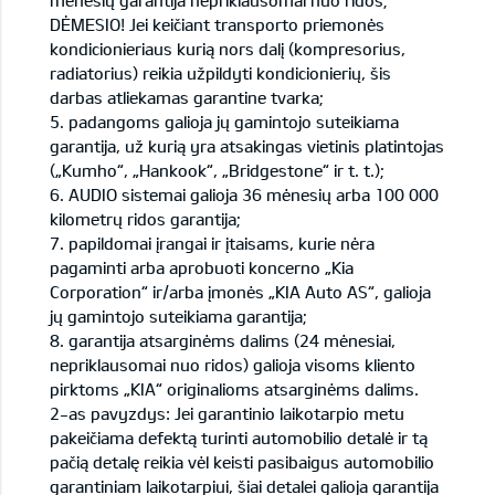
mėnesių garantija nepriklausomai nuo ridos;
DĖMESIO! Jei keičiant transporto priemonės
kondicionieriaus kurią nors dalį (kompresorius,
radiatorius) reikia užpildyti kondicionierių, šis
darbas atliekamas garantine tvarka;
5. padangoms galioja jų gamintojo suteikiama
garantija, už kurią yra atsakingas vietinis platintojas
(„Kumho“, „Hankook“, „Bridgestone“ ir t. t.);
6. AUDIO sistemai galioja 36 mėnesių arba 100 000
kilometrų ridos garantija;
7. papildomai įrangai ir įtaisams, kurie nėra
pagaminti arba aprobuoti koncerno „Kia
Corporation“ ir/arba įmonės „KIA Auto AS“, galioja
jų gamintojo suteikiama garantija;
8. garantija atsarginėms dalims (24 mėnesiai,
nepriklausomai nuo ridos) galioja visoms kliento
pirktoms „KIA“ originalioms atsarginėms dalims.
2-as pavyzdys: Jei garantinio laikotarpio metu
pakeičiama defektą turinti automobilio detalė ir tą
pačią detalę reikia vėl keisti pasibaigus automobilio
garantiniam laikotarpiui, šiai detalei galioja garantija