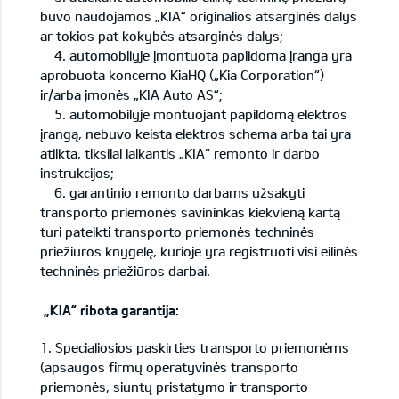
buvo naudojamos „KIA“ originalios atsarginės dalys
ar tokios pat kokybės atsarginės dalys;
4. automobilyje įmontuota papildoma įranga yra
aprobuota koncerno KiaHQ („Kia Corporation“)
ir/arba įmonės „KIA Auto AS“;
5. automobilyje montuojant papildomą elektros
įrangą, nebuvo keista elektros schema arba tai yra
atlikta, tiksliai laikantis „KIA“ remonto ir darbo
instrukcijos;
6. garantinio remonto darbams užsakyti
transporto priemonės savininkas kiekvieną kartą
turi pateikti transporto priemonės techninės
priežiūros knygelę, kurioje yra registruoti visi eilinės
techninės priežiūros darbai.
„KIA“ ribota garantija:
1. Specialiosios paskirties transporto priemonėms
(apsaugos firmų operatyvinės transporto
priemonės, siuntų pristatymo ir transporto