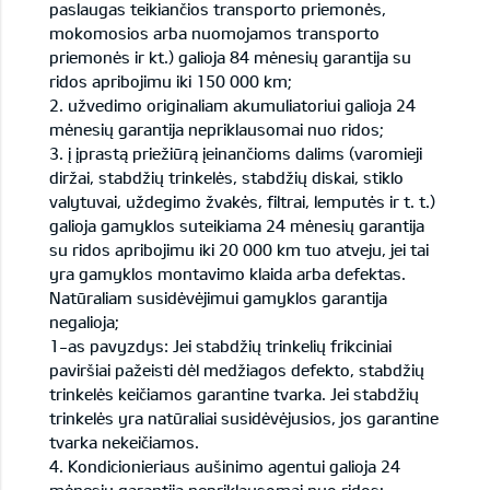
paslaugas teikiančios transporto priemonės,
mokomosios arba nuomojamos transporto
priemonės ir kt.) galioja 84 mėnesių garantija su
ridos apribojimu iki 150 000 km;
2. užvedimo originaliam akumuliatoriui galioja 24
mėnesių garantija nepriklausomai nuo ridos;
3. į įprastą priežiūrą įeinančioms dalims (varomieji
diržai, stabdžių trinkelės, stabdžių diskai, stiklo
valytuvai, uždegimo žvakės, filtrai, lemputės ir t. t.)
galioja gamyklos suteikiama 24 mėnesių garantija
su ridos apribojimu iki 20 000 km tuo atveju, jei tai
yra gamyklos montavimo klaida arba defektas.
Natūraliam susidėvėjimui gamyklos garantija
negalioja;
1-as pavyzdys: Jei stabdžių trinkelių frikciniai
paviršiai pažeisti dėl medžiagos defekto, stabdžių
trinkelės keičiamos garantine tvarka. Jei stabdžių
trinkelės yra natūraliai susidėvėjusios, jos garantine
tvarka nekeičiamos.
4. Kondicionieriaus aušinimo agentui galioja 24