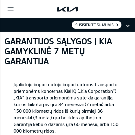
SUSISIEKITE SU MUMIS
GARANTIJOS SĄLYGOS | KIA
GAMYKLINĖ 7 METŲ
GARANTIJA
Įgaliotojo importuotojo importuotoms transporto
priemonėms koncernas KiaHQ („Kia Corporation“)
„KIA“ transporto priemonėms suteikia garantiją,
kurios laikotarpis yra 84 mėnesiai (7 metai) arba
150 000 kilometrų ridos iš kurių pirmieji 36
mėnesiai (3 metai) yra be ridos apribojimo.
Garantija kėbulo dažams yra 60 mėnesių arba 150
000 kilometrų ridos.