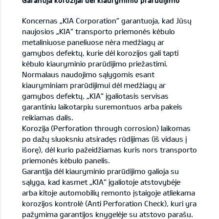
Garantija korozijai dėl kiauryminio prarūdijimo
Koncernas „KIA Corporation“ garantuoja, kad Jūsų
naujosios „KIA“ transporto priemonės kėbulo
metaliniuose paneliuose nėra medžiagų ar
gamybos defektų, kurie dėl korozijos gali tapti
kėbulo kiauryminio prarūdijimo priežastimi.
Normalaus naudojimo sąlygomis esant
kiauryminiam prarūdijimui dėl medžiagų ar
gamybos defektų, „KIA“ įgaliotasis servisas
garantiniu laikotarpiu suremontuos arba pakeis
reikiamas dalis.
Korozija (Perforation through corrosion) laikomas
po dažų sluoksniu atsiradęs rūdijimas (iš vidaus į
išorę), dėl kurio pažeidžiamas kuris nors transporto
priemonės kėbulo panelis.
Garantija dėl kiauryminio prarūdijimo galioja su
sąlyga, kad kasmet „KIA“ įgaliotoje atstovybėje
arba kitoje automobilių remonto įstaigoje atliekama
korozijos kontrolė (Anti Perforation Check), kuri yra
pažymima garantijos knygelėje su atstovo parašu.