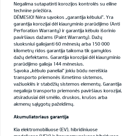
Negalima sutapatinti korozijos kontrolės su eiline
technine priežiūra.
DĖMESIO! Nėra sąvokos „garantija kėbului“. Yra
garantija korozijai dėl kiauryminio prarūdijimo (Anti
Perforation Warranty) ir garantija kėbulo išorinio
paviršiaus dažams (Paint Warranty). Dažų
sluoksniui galiojanti 60 mėnesių arba 150 000
kilometrų ridos garantija taikoma tik gamyklos
dažų defektams. Garantija korozijai dėl kiauryminio
prarūdijimo galioja 144 mėnesius.
Sąvoka „kėbulo paneliai“ jokiu būdu nereiškia
transporto priemonės išmetimo sistemos,
važiuoklės ir stabdžių sistemos elementų. Garantija
negalioja transporto priemonės paviršiaus korozijai,
atsiradusiai dėl smėlio, druskos, krušos arba
akmenų sąlygotų pažeidimų.
Akumuliatoriaus garantija
Kia elektromobiliuose (EV), hibridiniuose