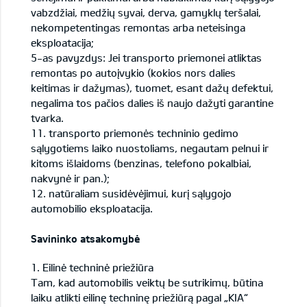
vabzdžiai, medžių syvai, derva, gamyklų teršalai,
nekompetentingas remontas arba neteisinga
eksploatacija;
5-as pavyzdys: Jei transporto priemonei atliktas
remontas po autoįvykio (kokios nors dalies
keitimas ir dažymas), tuomet, esant dažų defektui,
negalima tos pačios dalies iš naujo dažyti garantine
tvarka.
11. transporto priemonės techninio gedimo
sąlygotiems laiko nuostoliams, negautam pelnui ir
kitoms išlaidoms (benzinas, telefono pokalbiai,
nakvynė ir pan.);
12. natūraliam susidėvėjimui, kurį sąlygojo
automobilio eksploatacija.
Savininko atsakomybė
1. Eilinė techninė priežiūra
Tam, kad automobilis veiktų be sutrikimų, būtina
laiku atlikti eilinę techninę priežiūrą pagal „KIA“