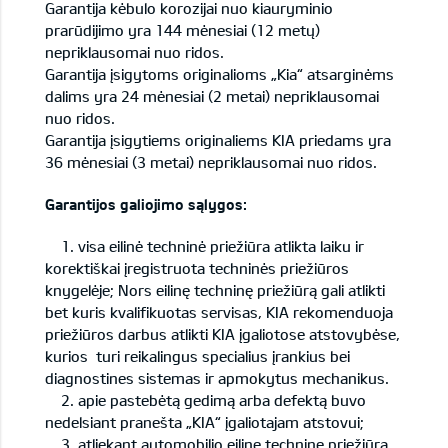
Garantija kėbulo korozijai nuo kiauryminio
prarūdijimo yra 144 mėnesiai (12 metų)
nepriklausomai nuo ridos.
Garantija įsigytoms originalioms „Kia“ atsarginėms
dalims yra 24 mėnesiai (2 metai) nepriklausomai
nuo ridos.
Garantija įsigytiems originaliems KIA priedams yra
36 mėnesiai (3 metai) nepriklausomai nuo ridos.
Garantijos galiojimo sąlygos:
1. visa eilinė techninė priežiūra atlikta laiku ir
korektiškai įregistruota techninės priežiūros
knygelėje; Nors eilinę techninę priežiūrą gali atlikti
bet kuris kvalifikuotas servisas, KIA rekomenduoja
priežiūros darbus atlikti KIA įgaliotose atstovybėse,
kurios turi reikalingus specialius įrankius bei
diagnostines sistemas ir apmokytus mechanikus.
2. apie pastebėtą gedimą arba defektą buvo
nedelsiant pranešta „KIA“ įgaliotajam atstovui;
3. atliekant automobilio eilinę techninę priežiūrą