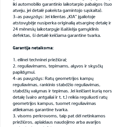
iki automobilio garantinio laikotarpio pabaigos (tuo
atveju, jei detalė pakeista gamintojo sąskaita).
3-as pavyzdys: Jei klientas „KIA“ įgaliotoje
atstovybėje nusiperka originalią atsarginę detalę ir
24 mėnesių laikotarpyje išaiškėja gamyklinis
defektas, ši detalė keičiama garantine tvarka.
Garantija netaikoma:
1. eilinei techninei priežiūrai;
2. reguliavimams, tepimams, alyvos ir skysčių
papildymui.
4-as pavyzdys: Ratų geometrijos kampų
reguliavimas, rankinio stabdžio reguliavimas,
stabdžių valymas ir tepimas. Jei keičiant kurią nors
detalę (vairo antgaliai ir t. t.) reikia reguliuoti ratų
geometrijos kampus, tuomet reguliavimas
atliekamas garantine tvarka.
3. visoms perkrovoms, taip pat dėl netinkamos
priežiūros, aplaidaus naudojimo arba avarijos