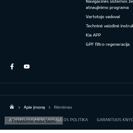
Navigacinės sistemos ž
atnaujinimo programa
Vartotojo vadovai
Techninė vaizdinė instru
Kia APP
GPF filtro regeneracija
Facebook
Youtube
Apie įmonę
Rėmimas
UAB „Kia Auto“
ASMENS DUOMENŲ APSAUGOS POLITIKA
GARANTIJOS KNYG