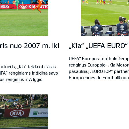
ris nuo 2007 m. iki
„Kia“ „UEFA EURO
UEFA“ Europos footbolo čempi
renginys Europoje. „Kia Motor
tneris, „Kia“ teikia oficialias
pasaulinių „EUROTOP“ partner
FIFA“ renginiams ir didina savo
Europeennes de Football) nuo
s renginius ir A lygio