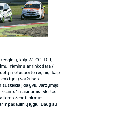
 renginių, kaip WTCC, TCR,
rimu, rėmimu ar rinkodara /
radėtų motosporto reginių, kaip
a lenktynių varžybos
 sustelkia į dalyvių varžymąsi
a Picanto“ mašinomis. Skirtas
ia jiems žengti pirmus
r ir pasaulinių lygiu! Daugiau