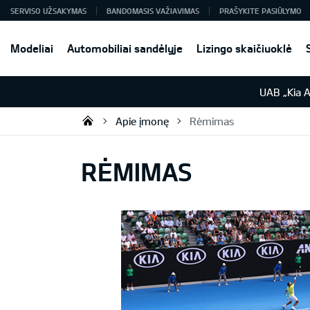
SERVISO UŽSAKYMAS
BANDOMASIS VAŽIAVIMAS
PRAŠYKITE PASIŪLYMO
Modeliai
Automobiliai sandėlyje
Lizingo skaičiuoklė
UAB „Kia 
Apie įmonę
Rėmimas
UAB „Kia Auto“
RĖMIMAS