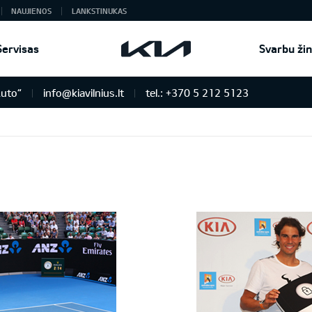
NAUJIENOS
LANKSTINUKAS
Servisas
Svarbu žin
Auto“
info@kiavilnius.lt
tel.: +370 5 212 5123