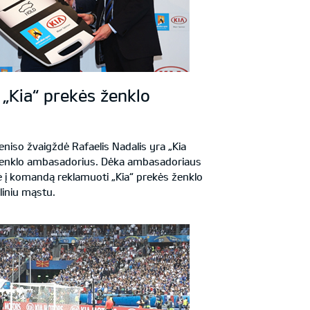
 „Kia“ prekės ženklo
niso žvaigždė Rafaelis Nadalis yra „Kia
ženklo ambasadorius. Dėka ambasadoriaus
rė į komandą reklamuoti „Kia“ prekės ženklo
liniu mąstu.