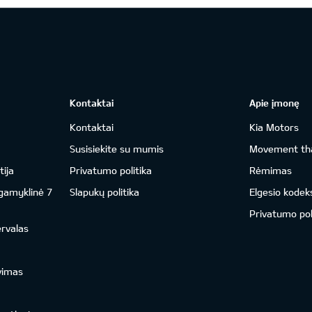
Kontaktai
Apie įmonę
Kontaktai
Kia Motors
Susisiekite su mumis
Movement tha
ija
Privatumo politika
Rėmimas
 gamyklinė 7
Slapukų politika
Elgesio kodek
Privatumo pol
ervalas
vimas