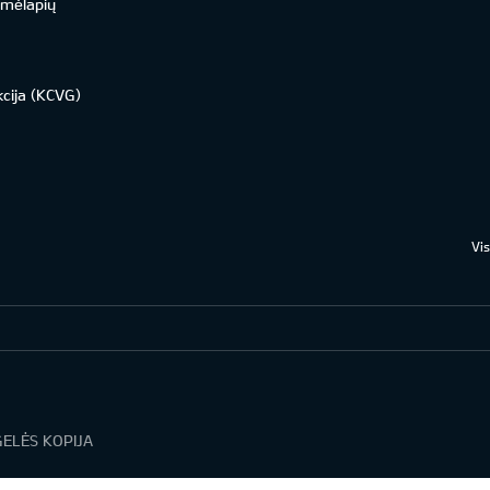
emėlapių
kcija (KCVG)
Vi
ELĖS KOPIJA