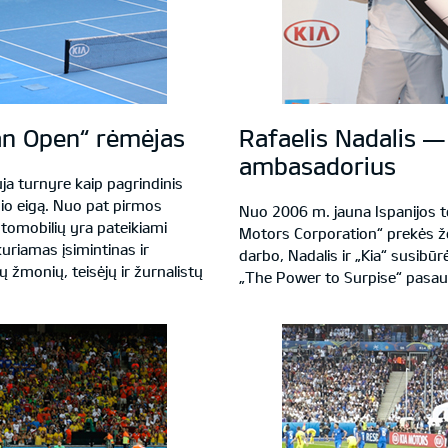
ian Open“ rėmėjas
Rafaelis Nadalis —
ambasadorius
a turnyre kaip pagrindinis
nio eigą. Nuo pat pirmos
Nuo 2006 m. jauna Ispanijos te
tomobilių yra pateikiami
Motors Corporation“ prekės 
kuriamas įsimintinas ir
darbo, Nadalis ir „Kia“ susibū
ų žmonių, teisėjų ir žurnalistų
„The Power to Surpise“ pasau