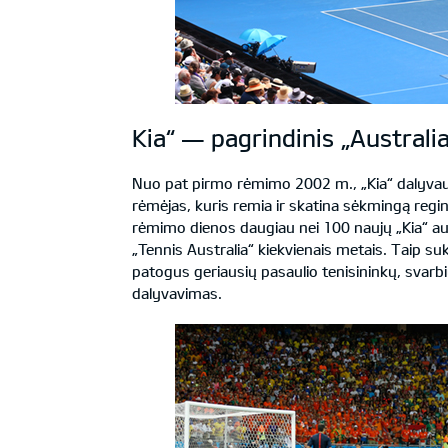
Kia“ — pagrindinis „Austral
Nuo pat pirmo rėmimo 2002 m., „Kia“ dalyvauj
rėmėjas, kuris remia ir skatina sėkmingą regi
rėmimo dienos daugiau nei 100 naujų „Kia“ au
„Tennis Australia“ kiekvienais metais. Taip su
patogus geriausių pasaulio tenisininkų, svarbi
dalyvavimas.