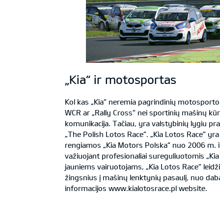
„Kia“ ir motosportas
Kol kas „Kia“ neremia pagrindinių motosporto
WCR ar „Rally Cross“ nei sportinių mašinų kū
komunikacija. Tačiau, yra valstybinių lygiu p
„The Polish Lotos Race“. „Kia Lotos Race“ yr
rengiamos „Kia Motors Polska“ nuo 2006 m. ir
važiuojant profesionaliai sureguliuotomis „Ki
jauniems vairuotojams, „Kia Lotos Race“ leidž
žingsnius į mašinų lenktynių pasaulį, nuo daba
informacijos
www.kialotosrace.pl
website.