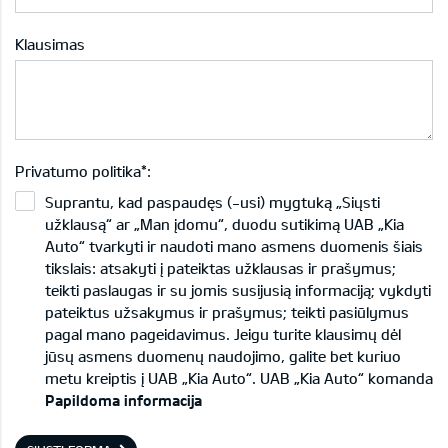
Klausimas
Privatumo politika*:
Suprantu, kad paspaudęs (-usi) mygtuką „Siųsti
užklausą“ ar „Man įdomu“, duodu sutikimą UAB „Kia
Auto“ tvarkyti ir naudoti mano asmens duomenis šiais
tikslais: atsakyti į pateiktas užklausas ir prašymus;
teikti paslaugas ir su jomis susijusią informaciją; vykdyti
pateiktus užsakymus ir prašymus; teikti pasiūlymus
pagal mano pageidavimus. Jeigu turite klausimų dėl
jūsų asmens duomenų naudojimo, galite bet kuriuo
metu kreiptis į UAB „Kia Auto“. UAB „Kia Auto“ komanda
Papildoma informacija