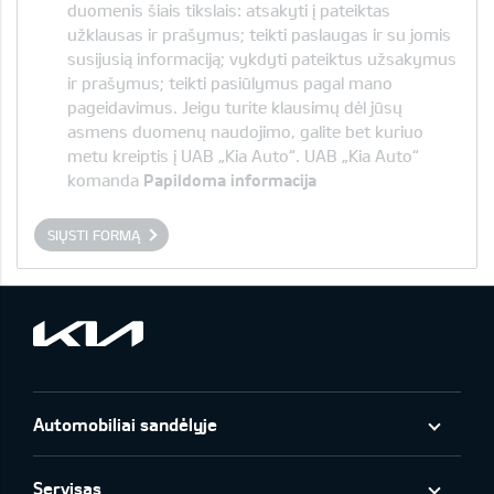
duomenis šiais tikslais: atsakyti į pateiktas
užklausas ir prašymus; teikti paslaugas ir su jomis
susijusią informaciją; vykdyti pateiktus užsakymus
ir prašymus; teikti pasiūlymus pagal mano
pageidavimus. Jeigu turite klausimų dėl jūsų
asmens duomenų naudojimo, galite bet kuriuo
metu kreiptis į UAB „Kia Auto“. UAB „Kia Auto“
komanda
Papildoma informacija
SIŲSTI FORMĄ
Automobiliai sandėlyje
Servisas