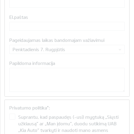
El.paštas
Pageidaujamas laikas bandomajam važiavimui
Penktadienis 7. Rugpjūtis
Papildoma informacija
Privatumo politika*:
Suprantu, kad paspaudęs (-usi) mygtuką „Siųsti
užklausą“ ar „Man įdomu“, duodu sutikimą UAB
„Kia Auto“ tvarkyti ir naudoti mano asmens