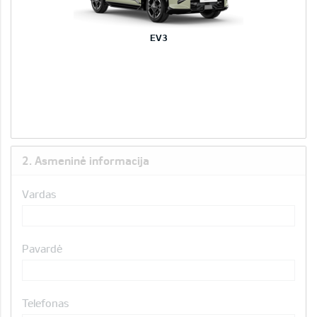
EV3
2. Asmeninė informacija
Vardas
Pavardė
Telefonas