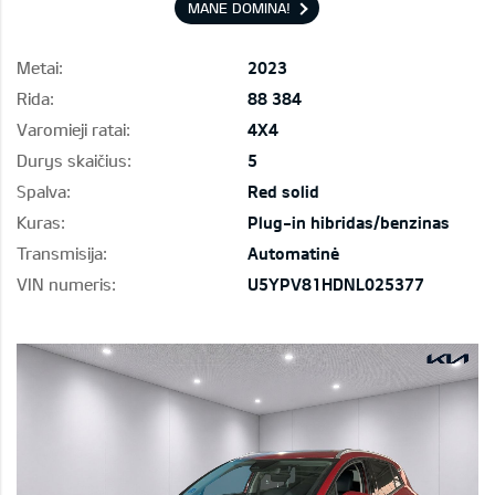
MANE DOMINA!
Metai:
2023
Rida:
88 384
Varomieji ratai:
4X4
Durys skaičius:
5
Spalva:
Red solid
Kuras:
Plug-in hibridas/benzinas
Transmisija:
Automatinė
VIN numeris:
U5YPV81HDNL025377