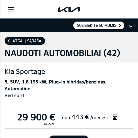
SUSISIEKITE SU MUMIS
ATGAL Į SĄRAŠĄ
NAUDOTI AUTOMOBILIAI (
42
)
Kia
Sportage
5
SUV
1.6 195 kW
Plug-in hibridas/benzinas
Automatinė
Red solid
29 900 €
443 €
nuo
/mėnesį
su PVM