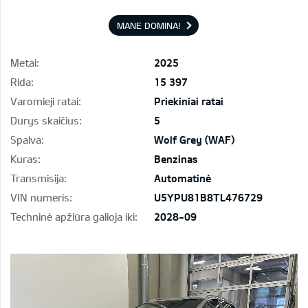
MANE DOMINA!
Metai:
2025
Rida:
15 397
Varomieji ratai:
Priekiniai ratai
Durys skaičius:
5
Spalva:
Wolf Grey (WAF)
Kuras:
Benzinas
Transmisija:
Automatinė
VIN numeris:
U5YPU81B8TL476729
Techninė apžiūra galioja iki:
2028-09