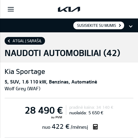
SUSISIEKITE SU MUMIS
ATGAL Į SĄRAŠĄ
NAUDOTI AUTOMOBILIAI (
42
)
Kia
Sportage
5
SUV
1.6 110 kW
Benzinas
Automatinė
Wolf Grey (WAF)
28 490 €
pradinė kaina:
34 140 €
nuolaida:
5 650 €
su PVM
422 €
nuo
/mėnesį