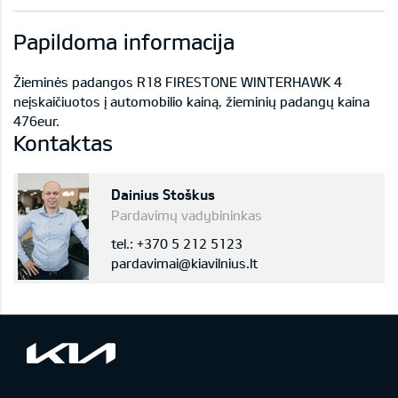
Papildoma informacija
Žieminės padangos R18 FIRESTONE WINTERHAWK 4
neįskaičiuotos į automobilio kainą, žieminių padangų kaina
476eur.
Kontaktas
Dainius Stoškus
Pardavimų vadybininkas
tel.: +370 5 212 5123
pardavimai@kiavilnius.lt