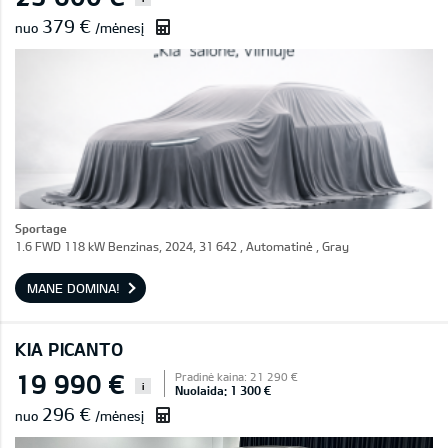
379 €
nuo
/mėnesį
Sportage
1.6 FWD 118 kW Benzinas, 2024, 31 642 , Automatinė , Gray
MANE DOMINA!
KIA PICANTO
19 990 €
Pradinė kaina: 21 290 €
i
Nuolaida: 1 300 €
296 €
nuo
/mėnesį