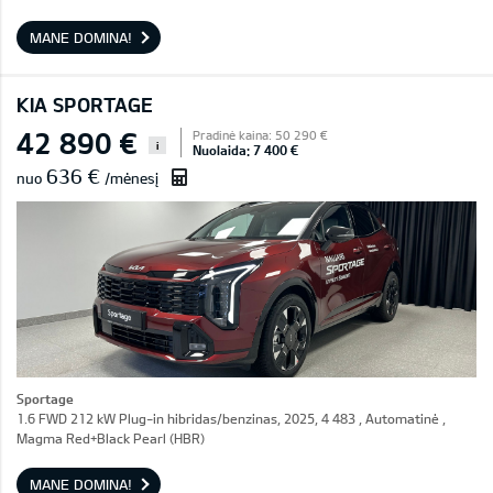
MANE DOMINA!
KIA SPORTAGE
42 890 €
Pradinė kaina: 50 290 €
i
Nuolaida: 7 400 €
636 €
nuo
/mėnesį
Sportage
1.6 FWD 212 kW Plug-in hibridas/benzinas, 2025, 4 483 , Automatinė ,
Magma Red+Black Pearl (HBR)
MANE DOMINA!