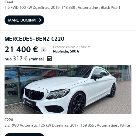
Ceed
1.6 FWD 100 kW Dyzelinas, 2019, 148 338 , Automatinė , Black Pearl
MANE DOMINA!
MERCEDES-BENZ C220
21 400 €
Pradinė kaina: 21 900 €
i
Nuolaida: 500 €
317 €
nuo
/mėnesį
C220
2.2 RWD Automatic 125 kW Dyzelinas, 2017, 159 855 , Automatinė , White