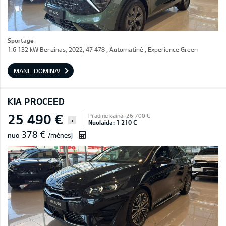
Sportage
1.6 132 kW Benzinas, 2022, 47 478 , Automatinė , Experience Green
MANE DOMINA!
KIA PROCEED
25 490 €
Pradinė kaina: 26 700 €
i
Nuolaida: 1 210 €
378 €
nuo
/mėnesį