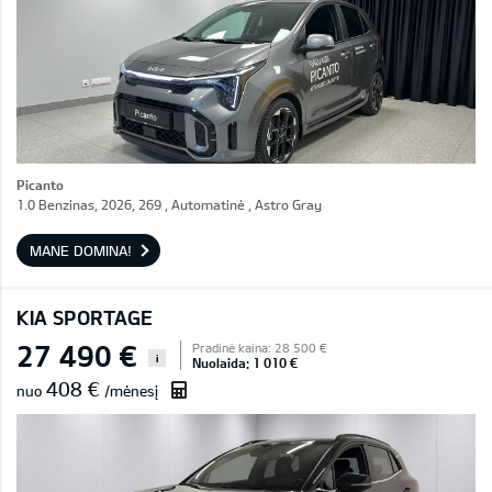
Picanto
1.0 Benzinas, 2026, 269 , Automatinė , Astro Gray
MANE DOMINA!
KIA SPORTAGE
27 490 €
Pradinė kaina: 28 500 €
i
Nuolaida: 1 010 €
408 €
nuo
/mėnesį