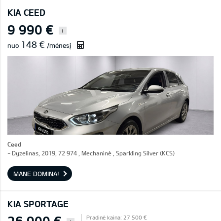
KIA CEED
9 990 €
i
148 €
nuo
/mėnesį
Ceed
- Dyzelinas, 2019, 72 974 , Mechaninė , Sparkling Silver (KCS)
MANE DOMINA!
KIA SPORTAGE
26 900 €
Pradinė kaina: 27 500 €