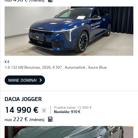
nuo
/mėnesį
K4
1.6 132 kW Benzinas, 2026, 4 507 , Automatinė , Azure Blue
MANE DOMINA!
DACIA JOGGER
14 990 €
Pradinė kaina: 15 900 €
i
Nuolaida: 910 €
222 €
nuo
/mėnesį