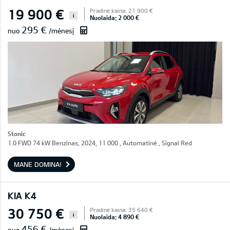
19 900 €
Pradinė kaina: 21 900 €
i
Nuolaida: 2 000 €
295 €
nuo
/mėnesį
Stonic
1.0 FWD 74 kW Benzinas, 2024, 11 000 , Automatinė , Signal Red
MANE DOMINA!
KIA K4
30 750 €
Pradinė kaina: 35 640 €
i
Nuolaida: 4 890 €
456 €