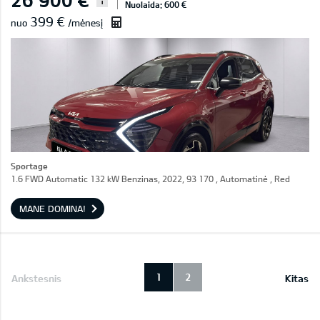
i
Nuolaida: 600 €
399 €
nuo
/mėnesį
Sportage
1.6 FWD Automatic 132 kW Benzinas, 2022, 93 170 , Automatinė , Red
MANE DOMINA!
1
2
Ankstesnis
Kitas