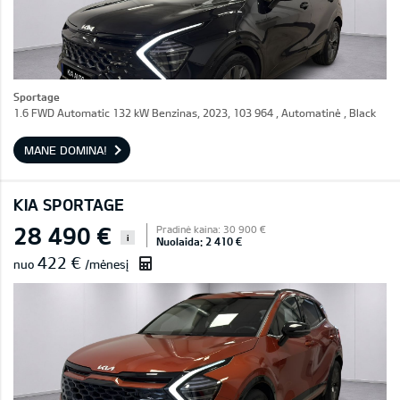
Sportage
1.6 FWD Automatic 132 kW Benzinas, 2023, 103 964 , Automatinė , Black
MANE DOMINA!
KIA SPORTAGE
28 490 €
Pradinė kaina: 30 900 €
i
Nuolaida: 2 410 €
422 €
nuo
/mėnesį