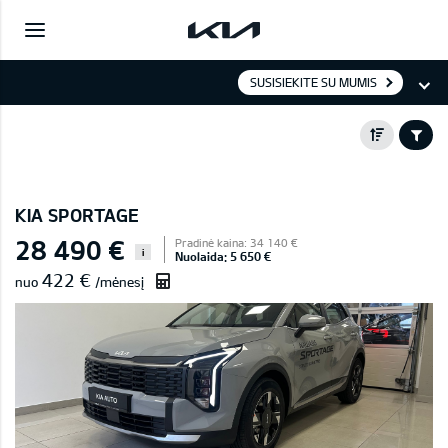
SUSISIEKITE SU MUMIS
KIA SPORTAGE
28 490 €
Pradinė kaina: 34 140 €
i
Nuolaida: 5 650 €
422 €
nuo
/mėnesį