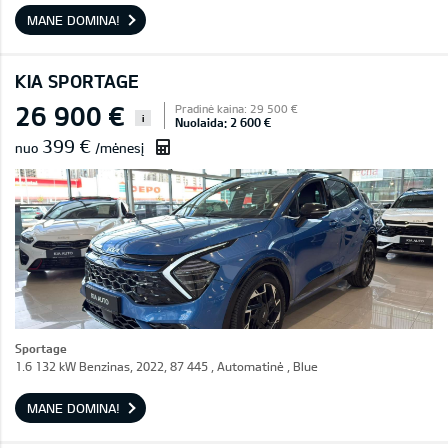
MANE DOMINA!
KIA SPORTAGE
26 900 €
Pradinė kaina: 29 500 €
i
Nuolaida: 2 600 €
399 €
nuo
/mėnesį
Sportage
1.6 132 kW Benzinas, 2022, 87 445 , Automatinė , Blue
MANE DOMINA!