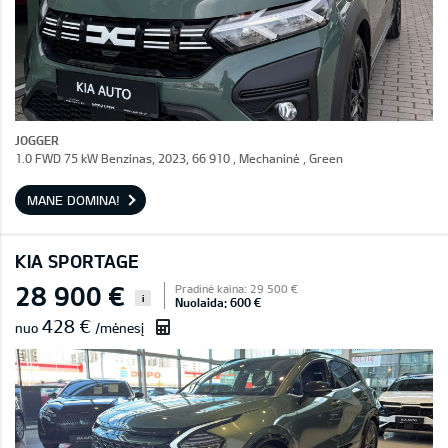
JOGGER
1.0 FWD 75 kW Benzinas, 2023, 66 910 , Mechaninė , Green
MANE DOMINA!
KIA SPORTAGE
28 900 €
Pradinė kaina: 29 500 €
i
Nuolaida: 600 €
428 €
nuo
/mėnesį