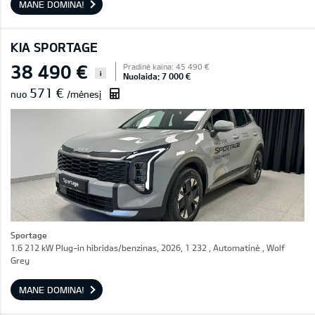
MANE DOMINA!
KIA SPORTAGE
38 490 €
Pradinė kaina: 45 490 €
i
Nuolaida: 7 000 €
571 €
nuo
/mėnesį
Sportage
1.6 212 kW Plug-in hibridas/benzinas, 2026, 1 232 , Automatinė , Wolf
Grey
MANE DOMINA!