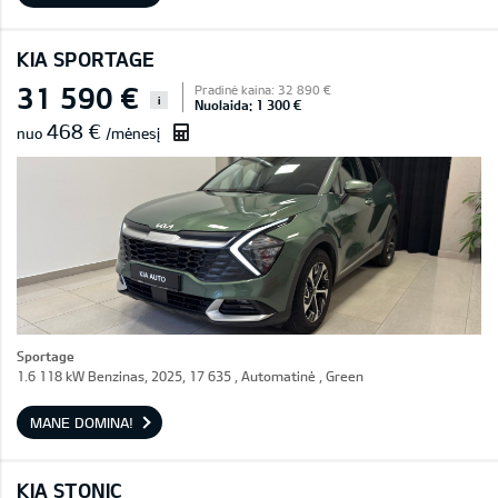
KIA SPORTAGE
31 590 €
Pradinė kaina: 32 890 €
i
Nuolaida: 1 300 €
468 €
nuo
/mėnesį
Sportage
1.6 118 kW Benzinas, 2025, 17 635 , Automatinė , Green
MANE DOMINA!
KIA STONIC