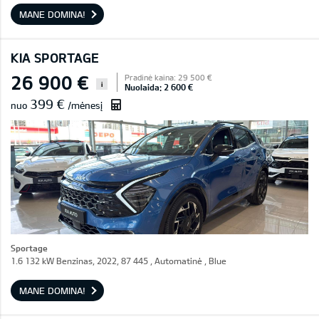
MANE DOMINA!
KIA SPORTAGE
26 900 €
Pradinė kaina: 29 500 €
i
Nuolaida: 2 600 €
399 €
nuo
/mėnesį
Sportage
1.6 132 kW Benzinas, 2022, 87 445 , Automatinė , Blue
MANE DOMINA!