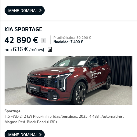
MANE DOMINA!
KIA SPORTAGE
42 890 €
Pradinė kaina: 50 290 €
i
Nuolaida: 7 400 €
636 €
nuo
/mėnesį
Sportage
1.6 FWD 212 kW Plug-in hibridas/benzinas, 2025, 4 483 , Automatinė ,
Magma Red+Black Pearl (HBR)
MANE DOMINA!