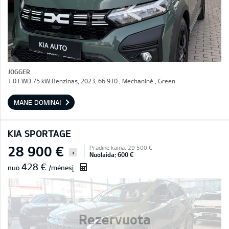
JOGGER
1.0 FWD 75 kW Benzinas, 2023, 66 910 , Mechaninė , Green
MANE DOMINA!
KIA SPORTAGE
28 900 €
Pradinė kaina: 29 500 €
i
Nuolaida: 600 €
428 €
nuo
/mėnesį
Rezervuota