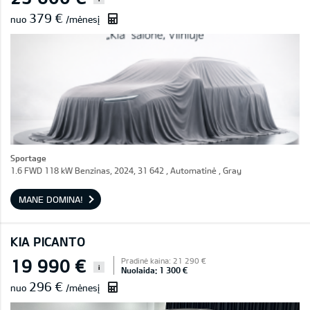
379 €
nuo
/mėnesį
Sportage
1.6 FWD 118 kW Benzinas, 2024, 31 642 , Automatinė , Gray
MANE DOMINA!
KIA PICANTO
19 990 €
Pradinė kaina: 21 290 €
i
Nuolaida: 1 300 €
296 €
nuo
/mėnesį