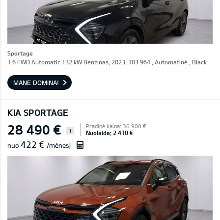
Sportage
1.6 FWD Automatic 132 kW Benzinas, 2023, 103 964 , Automatinė , Black
MANE DOMINA!
KIA SPORTAGE
28 490 €
Pradinė kaina: 30 900 €
i
Nuolaida: 2 410 €
422 €
nuo
/mėnesį