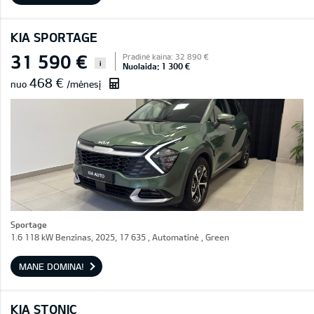
KIA SPORTAGE
31 590 €
Pradinė kaina: 32 890 €
i
Nuolaida: 1 300 €
468 €
nuo
/mėnesį
Sportage
1.6 118 kW Benzinas, 2025, 17 635 , Automatinė , Green
MANE DOMINA!
KIA STONIC