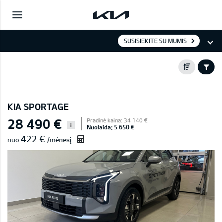
SUSISIEKITE SU MUMIS
KIA SPORTAGE
28 490 €
Pradinė kaina: 34 140 €
i
Nuolaida: 5 650 €
422 €
nuo
/mėnesį