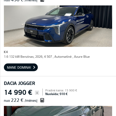
nuo
/mėnesį
K4
1.6 132 kW Benzinas, 2026, 4 507 , Automatinė , Azure Blue
MANE DOMINA!
DACIA JOGGER
14 990 €
Pradinė kaina: 15 900 €
i
Nuolaida: 910 €
222 €
nuo
/mėnesį