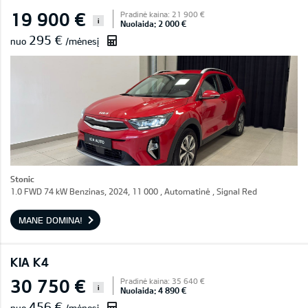
19 900 €
Pradinė kaina: 21 900 €
i
Nuolaida: 2 000 €
295 €
nuo
/mėnesį
Stonic
1.0 FWD 74 kW Benzinas, 2024, 11 000 , Automatinė , Signal Red
MANE DOMINA!
KIA K4
30 750 €
Pradinė kaina: 35 640 €
i
Nuolaida: 4 890 €
456 €