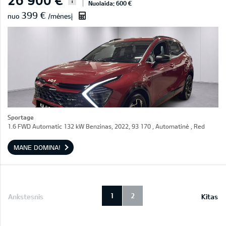
i
Nuolaida: 600 €
399 €
nuo
/mėnesį
Sportage
1.6 FWD Automatic 132 kW Benzinas, 2022, 93 170 , Automatinė , Red
MANE DOMINA!
1
2
Ankstesnis
Kitas