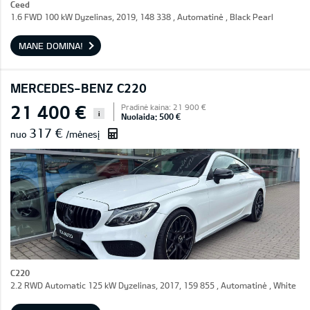
Ceed
1.6 FWD 100 kW Dyzelinas, 2019, 148 338 , Automatinė , Black Pearl
MANE DOMINA!
MERCEDES-BENZ C220
21 400 €
Pradinė kaina: 21 900 €
i
Nuolaida: 500 €
317 €
nuo
/mėnesį
C220
2.2 RWD Automatic 125 kW Dyzelinas, 2017, 159 855 , Automatinė , White