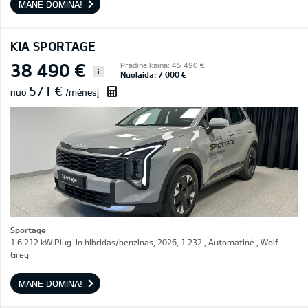
MANE DOMINA!
KIA SPORTAGE
38 490 €
Pradinė kaina: 45 490 €
i
Nuolaida: 7 000 €
571 €
nuo
/mėnesį
Sportage
1.6 212 kW Plug-in hibridas/benzinas, 2026, 1 232 , Automatinė , Wolf
Grey
MANE DOMINA!