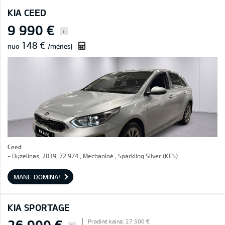
KIA CEED
9 990 €
i
148 €
nuo
/mėnesį
Ceed
- Dyzelinas, 2019, 72 974 , Mechaninė , Sparkling Silver (KCS)
MANE DOMINA!
KIA SPORTAGE
26 900 €
Pradinė kaina: 27 500 €