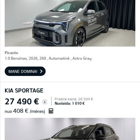
Picanto
1.0 Benzinas, 2026, 269 , Automatinė , Astro Gray
MANE DOMINA!
KIA SPORTAGE
27 490 €
Pradinė kaina: 28 500 €
i
Nuolaida: 1 010 €
408 €
nuo
/mėnesį