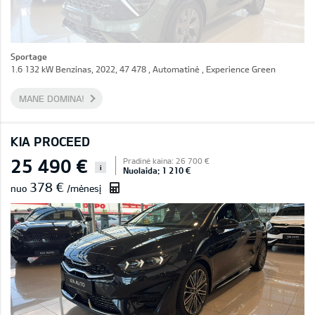
Sportage
1.6 132 kW Benzinas, 2022, 47 478 , Automatinė , Experience Green
MANE DOMINA!
KIA PROCEED
25 490 €
Pradinė kaina: 26 700 €
i
Nuolaida: 1 210 €
378 €
nuo
/mėnesį