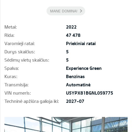
MANE DOMINA!
Metai:
2022
Rida:
47 478
Varomieji ratai:
Priekiniai ratai
Durys skaičius:
5
Sėdimų vietų skaičius:
5
Spalva:
Experience Green
Kuras:
Benzinas
Transmisija:
Automatinė
VIN numeris:
U5YPX81BGNL059775
Techninė apžiūra galioja iki:
2027-07