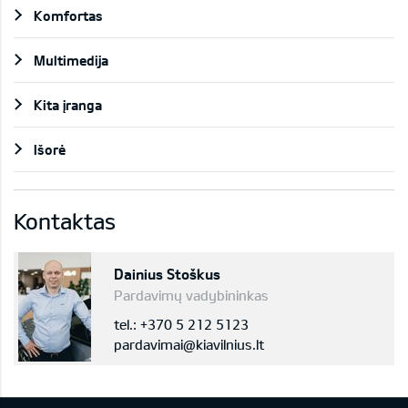
Komfortas
Multimedija
Kita įranga
Išorė
Kontaktas
Dainius Stoškus
Pardavimų vadybininkas
tel.: +370 5 212 5123
pardavimai@kiavilnius.lt