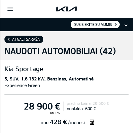
SUSISIEKITE SU MUMIS
ATGAL Į SĄRAŠĄ
NAUDOTI AUTOMOBILIAI (
42
)
Kia
Sportage
5
SUV
1.6 132 kW
Benzinas
Automatinė
Experience Green
28 900 €
pradinė kaina:
29 500 €
nuolaida:
600 €
KM 0%
428 €
nuo
/mėnesį