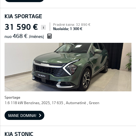
KIA SPORTAGE
31 590 €
Pradinė kaina: 32 890 €
i
Nuolaida: 1 300 €
468 €
nuo
/mėnesį
Sportage
1.6 118 kW Benzinas, 2025, 17 635 , Automatinė , Green
MANE DOMINA!
KIA STONIC