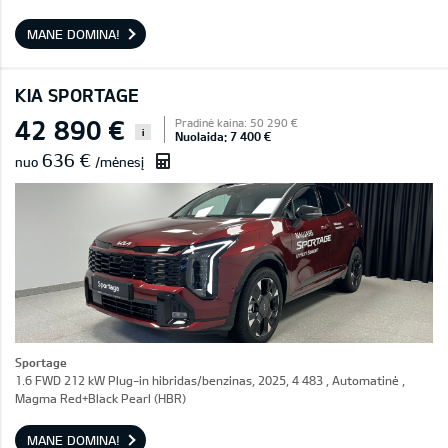
MANE DOMINA!
KIA SPORTAGE
42 890 €
Pradinė kaina: 50 290 €
i
Nuolaida: 7 400 €
636 €
nuo
/mėnesį
Sportage
1.6 FWD 212 kW Plug-in hibridas/benzinas, 2025, 4 483 , Automatinė ,
Magma Red+Black Pearl (HBR)
MANE DOMINA!