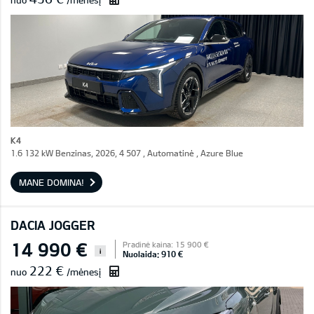
nuo
/mėnesį
K4
1.6 132 kW Benzinas, 2026, 4 507 , Automatinė , Azure Blue
MANE DOMINA!
DACIA JOGGER
14 990 €
Pradinė kaina: 15 900 €
i
Nuolaida: 910 €
222 €
nuo
/mėnesį