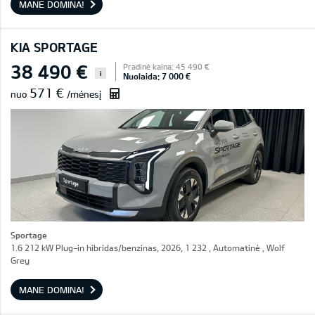
MANE DOMINA!
KIA SPORTAGE
38 490 €
Pradinė kaina: 45 490 €
i
Nuolaida: 7 000 €
571 €
nuo
/mėnesį
Sportage
1.6 212 kW Plug-in hibridas/benzinas, 2026, 1 232 , Automatinė , Wolf
Grey
MANE DOMINA!