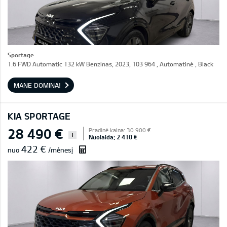
Sportage
1.6 FWD Automatic 132 kW Benzinas, 2023, 103 964 , Automatinė , Black
MANE DOMINA!
KIA SPORTAGE
28 490 €
Pradinė kaina: 30 900 €
i
Nuolaida: 2 410 €
422 €
nuo
/mėnesį