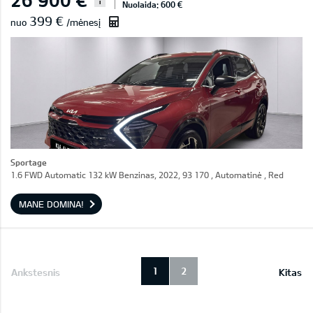
i
Nuolaida: 600 €
399 €
nuo
/mėnesį
Sportage
1.6 FWD Automatic 132 kW Benzinas, 2022, 93 170 , Automatinė , Red
MANE DOMINA!
1
2
Ankstesnis
Kitas