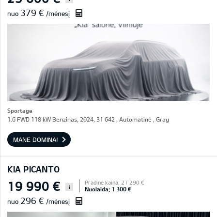
379 €
nuo
/mėnesį
Sportage
1.6 FWD 118 kW Benzinas, 2024, 31 642 , Automatinė , Gray
MANE DOMINA!
KIA PICANTO
19 990 €
Pradinė kaina: 21 290 €
i
Nuolaida: 1 300 €
296 €
nuo
/mėnesį