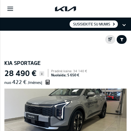
SUSISIEKITE SU MUMIS
KIA SPORTAGE
28 490 €
Pradinė kaina: 34 140 €
i
Nuolaida: 5 650 €
422 €
nuo
/mėnesį