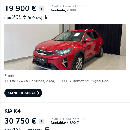
19 900 €
Pradinė kaina: 21 900 €
i
Nuolaida: 2 000 €
295 €
nuo
/mėnesį
Stonic
1.0 FWD 74 kW Benzinas, 2024, 11 000 , Automatinė , Signal Red
MANE DOMINA!
KIA K4
30 750 €
Pradinė kaina: 35 640 €
i
Nuolaida: 4 890 €
456 €