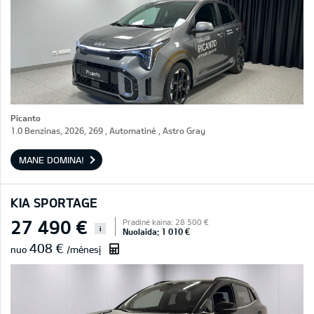
Picanto
1.0 Benzinas, 2026, 269 , Automatinė , Astro Gray
MANE DOMINA!
KIA SPORTAGE
27 490 €
Pradinė kaina: 28 500 €
i
Nuolaida: 1 010 €
408 €
nuo
/mėnesį