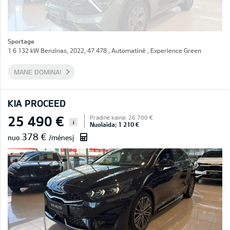
Sportage
1.6 132 kW Benzinas, 2022, 47 478 , Automatinė , Experience Green
MANE DOMINA!
KIA PROCEED
25 490 €
Pradinė kaina: 26 700 €
i
Nuolaida: 1 210 €
378 €
nuo
/mėnesį