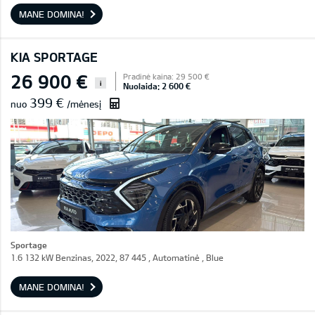
MANE DOMINA!
KIA SPORTAGE
26 900 €
Pradinė kaina: 29 500 €
i
Nuolaida: 2 600 €
399 €
nuo
/mėnesį
Sportage
1.6 132 kW Benzinas, 2022, 87 445 , Automatinė , Blue
MANE DOMINA!