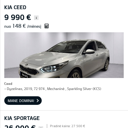
KIA CEED
9 990 €
i
148 €
nuo
/mėnesį
Ceed
- Dyzelinas, 2019, 72 974 , Mechaninė , Sparkling Silver (KCS)
MANE DOMINA!
KIA SPORTAGE
26 900 €
Pradinė kaina: 27 500 €