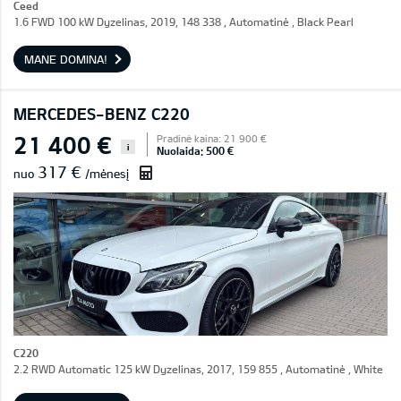
Ceed
1.6 FWD 100 kW Dyzelinas, 2019, 148 338 , Automatinė , Black Pearl
MANE DOMINA!
MERCEDES-BENZ C220
21 400 €
Pradinė kaina: 21 900 €
i
Nuolaida: 500 €
317 €
nuo
/mėnesį
C220
2.2 RWD Automatic 125 kW Dyzelinas, 2017, 159 855 , Automatinė , White