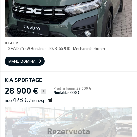
JOGGER
1.0 FWD 75 kW Benzinas, 2023, 66 910 , Mechaninė , Green
MANE DOMINA!
KIA SPORTAGE
28 900 €
Pradinė kaina: 29 500 €
i
Nuolaida: 600 €
428 €
nuo
/mėnesį
Rezervuota