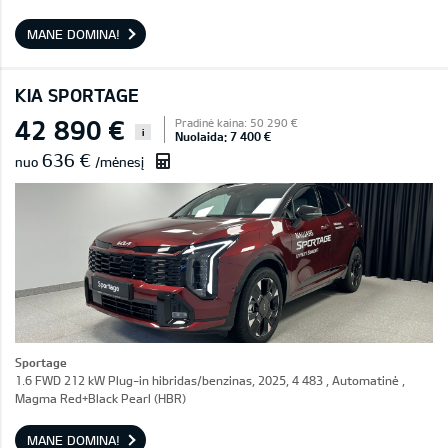
MANE DOMINA!
KIA SPORTAGE
42 890 €
Pradinė kaina: 50 290 €
i
Nuolaida: 7 400 €
636 €
nuo
/mėnesį
Sportage
1.6 FWD 212 kW Plug-in hibridas/benzinas, 2025, 4 483 , Automatinė ,
Magma Red+Black Pearl (HBR)
MANE DOMINA!