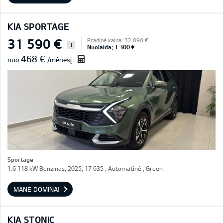
KIA SPORTAGE
31 590 €
Pradinė kaina: 32 890 €
i
Nuolaida: 1 300 €
468 €
nuo
/mėnesį
Sportage
1.6 118 kW Benzinas, 2025, 17 635 , Automatinė , Green
MANE DOMINA!
KIA STONIC