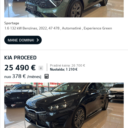
Sportage
1.6 132 kW Benzinas, 2022, 47 478 , Automatinė , Experience Green
MANE DOMINA!
KIA PROCEED
25 490 €
Pradinė kaina: 26 700 €
i
Nuolaida: 1 210 €
378 €
nuo
/mėnesį