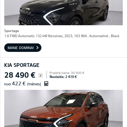
Sportage
1.6 FWD Automatic 132 kW Benzinas, 2023, 103 964 , Automatinė , Black
MANE DOMINA!
KIA SPORTAGE
28 490 €
Pradinė kaina: 30 900 €
i
Nuolaida: 2 410 €
422 €
nuo
/mėnesį