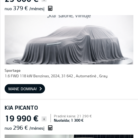
379 €
nuo
/mėnesį
Sportage
1.6 FWD 118 kW Benzinas, 2024, 31 642 , Automatinė , Gray
MANE DOMINA!
KIA PICANTO
19 990 €
Pradinė kaina: 21 290 €
i
Nuolaida: 1 300 €
296 €
nuo
/mėnesį