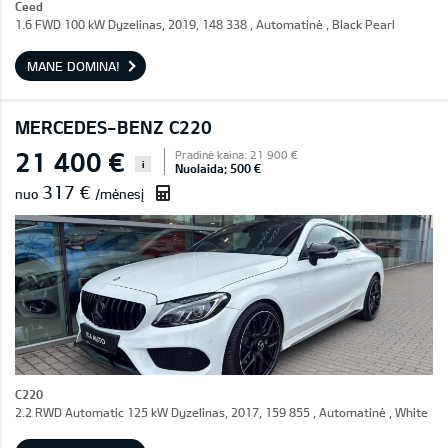
Ceed
1.6 FWD 100 kW Dyzelinas, 2019, 148 338 , Automatinė , Black Pearl
MANE DOMINA!
MERCEDES-BENZ C220
21 400 €
Pradinė kaina: 21 900 €
i
Nuolaida: 500 €
317 €
nuo
/mėnesį
C220
2.2 RWD Automatic 125 kW Dyzelinas, 2017, 159 855 , Automatinė , White