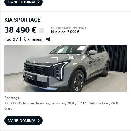
MANE DOMINA!
KIA SPORTAGE
38 490 €
Pradinė kaina: 45 490 €
i
Nuolaida: 7 000 €
571 €
nuo
/mėnesį
Sportage
1.6 212 kW Plug-in hibridas/benzinas, 2026, 1 232 , Automatinė , Wolf
Grey
MANE DOMINA!