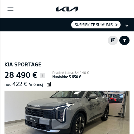
SUSISIEKITE SU MUMIS
KIA SPORTAGE
28 490 €
Pradinė kaina: 34 140 €
i
Nuolaida: 5 650 €
422 €
nuo
/mėnesį