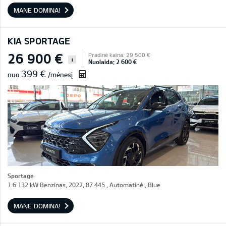
MANE DOMINA!
KIA SPORTAGE
26 900 €
Pradinė kaina: 29 500 €
i
Nuolaida: 2 600 €
399 €
nuo
/mėnesį
Sportage
1.6 132 kW Benzinas, 2022, 87 445 , Automatinė , Blue
MANE DOMINA!