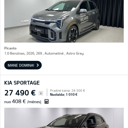
Picanto
1.0 Benzinas, 2026, 269 , Automatinė , Astro Gray
MANE DOMINA!
KIA SPORTAGE
27 490 €
Pradinė kaina: 28 500 €
i
Nuolaida: 1 010 €
408 €
nuo
/mėnesį