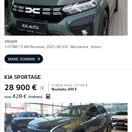
JOGGER
1.0 FWD 75 kW Benzinas, 2023, 66 910 , Mechaninė , Green
MANE DOMINA!
KIA SPORTAGE
28 900 €
Pradinė kaina: 29 500 €
i
Nuolaida: 600 €
428 €
nuo
/mėnesį