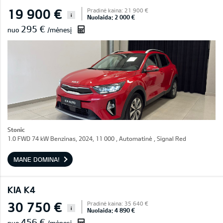
19 900 €
Pradinė kaina: 21 900 €
i
Nuolaida: 2 000 €
295 €
nuo
/mėnesį
Stonic
1.0 FWD 74 kW Benzinas, 2024, 11 000 , Automatinė , Signal Red
MANE DOMINA!
KIA K4
30 750 €
Pradinė kaina: 35 640 €
i
Nuolaida: 4 890 €
456 €