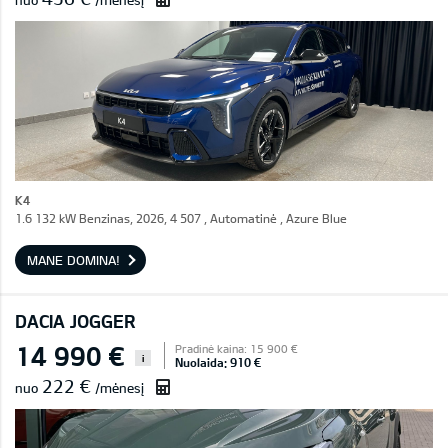
nuo
/mėnesį
K4
1.6 132 kW Benzinas, 2026, 4 507 , Automatinė , Azure Blue
MANE DOMINA!
DACIA JOGGER
14 990 €
Pradinė kaina: 15 900 €
i
Nuolaida: 910 €
222 €
nuo
/mėnesį