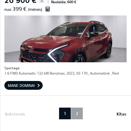
i
Nuolaida: 600 €
399 €
nuo
/mėnesį
Sportage
1.6 FWD Automatic 132 kW Benzinas, 2022, 93 170 , Automatinė , Red
MANE DOMINA!
1
2
Ankstesnis
Kitas