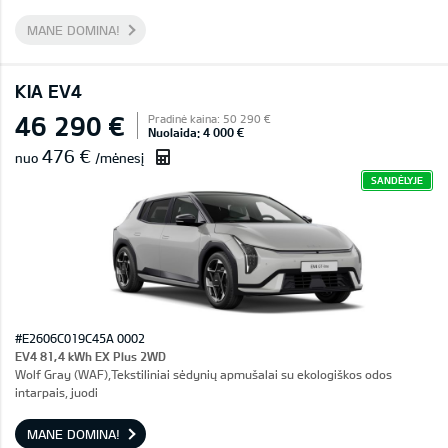
MANE DOMINA!
KIA EV4
46 290 €
Pradinė kaina: 50 290 €
Nuolaida: 4 000 €
476 €
nuo
/mėnesį
SANDĖLYJE
#E2606C019C45A 0002
EV4 81,4 kWh EX Plus 2WD
Wolf Gray (WAF),Tekstiliniai sėdynių apmušalai su ekologiškos odos
intarpais, juodi
MANE DOMINA!