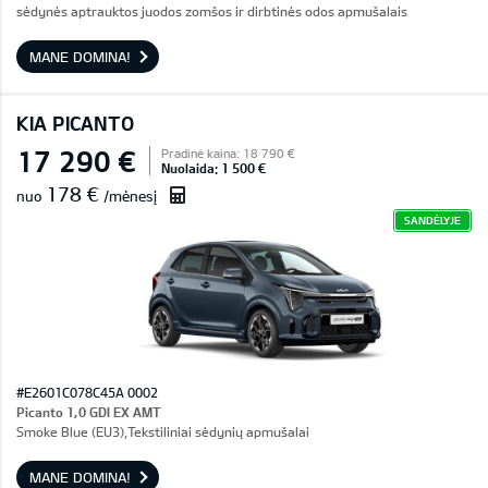
sėdynės aptrauktos juodos zomšos ir dirbtinės odos apmušalais
MANE DOMINA!
KIA PICANTO
17 290 €
Pradinė kaina: 18 790 €
Nuolaida: 1 500 €
178 €
nuo
/mėnesį
SANDĖLYJE
#E2601C078C45A 0002
Picanto 1,0 GDI EX AMT
Smoke Blue (EU3),Tekstiliniai sėdynių apmušalai
MANE DOMINA!