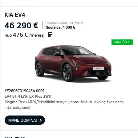
KIA EV4
46 290 €
Pradinė kaina: 50 290 €
Nuolaida: 4 000 €
476 €
nuo
/mėnesį
SANDĖLYJE
#E2606C019C45A 0001
EV4 81,4 kWh EX Plus 2WD
Magma Red (ARD),Tekstiliniai sėdynių apmušalai su ekologiškos odos
intarpais, juodi
MANE DOMINA!