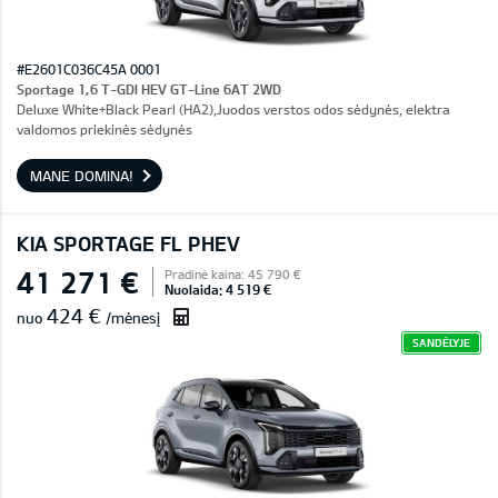
#E2601C036C45A 0001
Sportage 1,6 T-GDI HEV GT-Line 6AT 2WD
Deluxe White+Black Pearl (HA2),Juodos verstos odos sėdynės, elektra
valdomos priekinės sėdynės
MANE DOMINA!
KIA SPORTAGE FL PHEV
41 271 €
Pradinė kaina: 45 790 €
Nuolaida: 4 519 €
424 €
nuo
/mėnesį
SANDĖLYJE