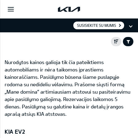
SUSISIEKITE SU MUMIS
Nurodytos kainos galioja tik čia pateiktiems
automobiliams ir nėra taikomos įprastiems
kainoraščiams. Pasiūlymo būsena šiame puslapyje
rodoma su nedideliu vėlavimu. Prašome siųsti formą
„Mane domina” artimiausiam atstovui su pasiteiravimu
apie pasiūlymo galiojimą. Rezervacijos laikomos 5
dienas. Pasiūlymą su galutine kaina ir detalų įrangos
aprašą atsiųs KIA atstovas.
KIA EV2