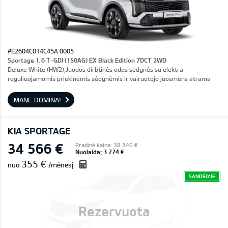
#E2604C014C45A 0005
Sportage 1,6 T-GDI (150AG) EX Black Edition 7DCT 2WD
Deluxe White (HW2),Juodos dirbtinės odos sėdynės su elektra
reguliuojamomis priekinėmis sėdynėmis ir vairuotojo juosmens atrama
MANE DOMINA!
KIA SPORTAGE
34 566 €
Pradinė kaina: 38 340 €
Nuolaida: 3 774 €
355 €
nuo
/mėnesį
SANDĖLYJE
Rezervuota