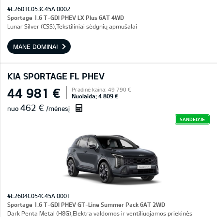
#E2601C053C45A 0002
Sportage 1.6 T-GDI PHEV LX Plus 6AT 4WD
Lunar Silver (CSS),Tekstiliniai sėdynių apmušalai
MANE DOMINA!
KIA SPORTAGE FL PHEV
44 981 €
Pradinė kaina: 49 790 €
Nuolaida: 4 809 €
462 €
nuo
/mėnesį
SANDĖLYJE
#E2604C054C45A 0001
Sportage 1.6 T-GDI PHEV GT-Line Summer Pack 6AT 2WD
Dark Penta Metal (H8G),Elektra valdomos ir ventiliuojamos priekinės