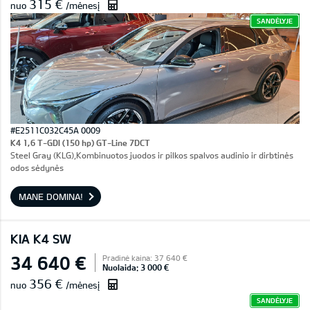
315 €
nuo
/mėnesį
SANDĖLYJE
#E2511C032C45A 0009
K4 1,6 T-GDI (150 hp) GT-Line 7DCT
Steel Gray (KLG),Kombinuotos juodos ir pilkos spalvos audinio ir dirbtinės
odos sėdynės
MANE DOMINA!
KIA K4 SW
34 640 €
Pradinė kaina: 37 640 €
Nuolaida: 3 000 €
356 €
nuo
/mėnesį
SANDĖLYJE