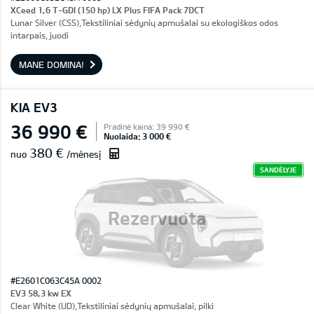
XCeed 1,6 T-GDI (150 hp) LX Plus FIFA Pack 7DCT
Lunar Silver (CSS),Tekstiliniai sėdynių apmušalai su ekologiškos odos
intarpais, juodi
MANE DOMINA!
KIA EV3
36 990 €
Pradinė kaina: 39 990 €
Nuolaida: 3 000 €
380 €
nuo
/mėnesį
SANDĖLYJE
Rezervuota
#E2601C063C45A 0002
EV3 58,3 kw EX
Clear White (UD),Tekstiliniai sėdynių apmušalai, pilki