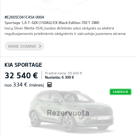
#E2605C041C45A 0004
Sportage 1,6 T-GDI (150AG) EX Black Edition 7DCT 2WD
Ivory Silver Matte (IS4),Juodos dirbtinės odos sėdynės su elektra
reguliuojamomis priekinėmis sėdynėmis ir vairuotojo juosmens atrama
MANE DOMINA!
KIA SPORTAGE
32 540 €
Pradinė kaina: 38 840 €
Nuolaida: 6 300 €
334 €
nuo
/mėnesį
SANDĖLYJE
Rezervuota