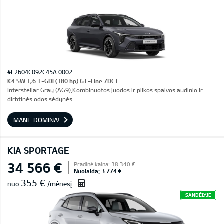
#E2604C092C45A 0002
K4 SW 1,6 T-GDI (180 hp) GT-Line 7DCT
Interstellar Gray (AG9),Kombinuotos juodos ir pilkos spalvos audinio ir
dirbtinės odos sėdynės
MANE DOMINA!
KIA SPORTAGE
34 566 €
Pradinė kaina: 38 340 €
Nuolaida: 3 774 €
355 €
nuo
/mėnesį
SANDĖLYJE