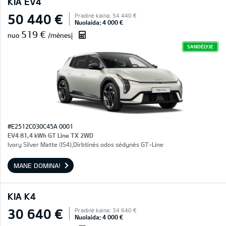
KIA EV4
50 440 €
Pradinė kaina: 54 440 €
Nuolaida: 4 000 €
519 €
nuo
/mėnesį
SANDĖLYJE
#E2512C030C45A 0001
EV4 81,4 kWh GT Line TX 2WD
Ivory Silver Matte (IS4),Dirbtinės odos sėdynės GT-Line
MANE DOMINA!
KIA K4
30 640 €
Pradinė kaina: 34 640 €
Nuolaida: 4 000 €