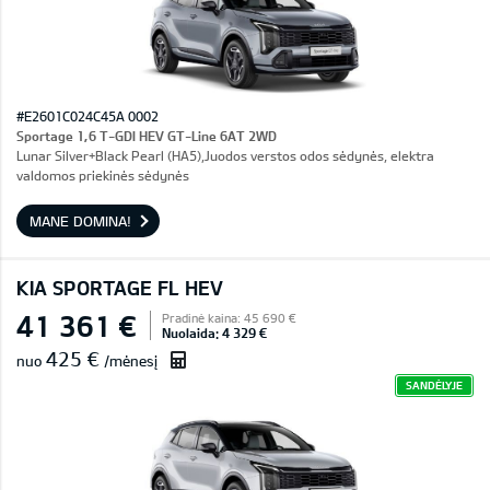
#E2601C024C45A 0002
Sportage 1,6 T-GDI HEV GT-Line 6AT 2WD
Lunar Silver+Black Pearl (HA5),Juodos verstos odos sėdynės, elektra
valdomos priekinės sėdynės
MANE DOMINA!
KIA SPORTAGE FL HEV
41 361 €
Pradinė kaina: 45 690 €
Nuolaida: 4 329 €
425 €
nuo
/mėnesį
SANDĖLYJE