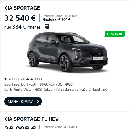
KIA SPORTAGE
32 540 €
Pradinė kaina: 38 840 €
Nuolaida: 6 300 €
334 €
nuo
/mėnesį
SANDĖLYJE
#E2606C021C45A 0008
Sportage 1,6 T-GDI (180AG) EX 7DCT 4WD
Dark Penta Metal (H8G),Tekstiliniai sėdynių apmušalai, juodi, EX
MANE DOMINA!
KIA SPORTAGE FL HEV
36 996 €
Pradinė kaina: 41 040 €