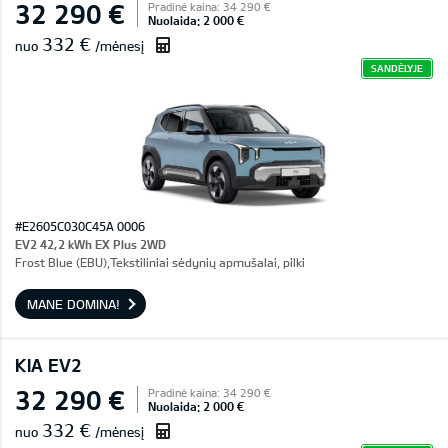
32 290 €
Pradinė kaina: 34 290 €
Nuolaida: 2 000 €
332 €
nuo
/mėnesį
SANDĖLYJE
#E2605C030C45A 0006
EV2 42,2 kWh EX Plus 2WD
Frost Blue (EBU),Tekstiliniai sėdynių apmušalai, pilki
MANE DOMINA!
KIA EV2
32 290 €
Pradinė kaina: 34 290 €
Nuolaida: 2 000 €
332 €
nuo
/mėnesį