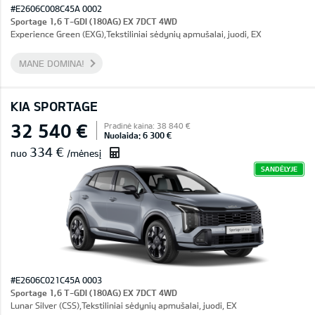
#E2606C008C45A 0002
Sportage 1,6 T-GDI (180AG) EX 7DCT 4WD
Experience Green (EXG),Tekstiliniai sėdynių apmušalai, juodi, EX
MANE DOMINA!
KIA SPORTAGE
32 540 €
Pradinė kaina: 38 840 €
Nuolaida: 6 300 €
334 €
nuo
/mėnesį
SANDĖLYJE
#E2606C021C45A 0003
Sportage 1,6 T-GDI (180AG) EX 7DCT 4WD
Lunar Silver (CSS),Tekstiliniai sėdynių apmušalai, juodi, EX