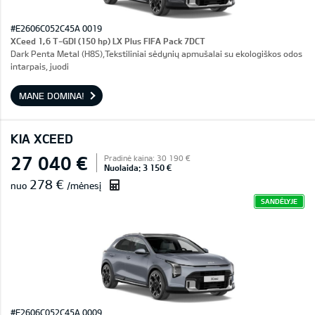
#E2606C052C45A 0019
XCeed 1,6 T-GDI (150 hp) LX Plus FIFA Pack 7DCT
Dark Penta Metal (H8S),Tekstiliniai sėdynių apmušalai su ekologiškos odos
intarpais, juodi
MANE DOMINA!
KIA XCEED
27 040 €
Pradinė kaina: 30 190 €
Nuolaida: 3 150 €
278 €
nuo
/mėnesį
SANDĖLYJE
#E2606C052C45A 0009