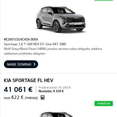
#E2601C024C45A 0004
Sportage 1,6 T-GDI HEV GT-Line 6AT 2WD
Wolf Grey+Black Pearl (HBM),Juodos verstos odos sėdynės, elektra
valdomos priekinės sėdynės
MANE DOMINA!
KIA SPORTAGE FL HEV
41 061 €
Pradinė kaina: 45 390 €
Nuolaida: 4 329 €
422 €
nuo
/mėnesį
SANDĖLYJE