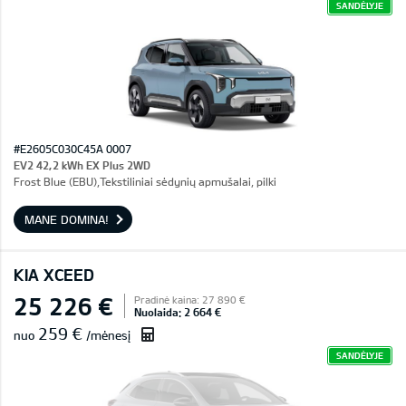
SANDĖLYJE
#E2605C030C45A 0007
EV2 42,2 kWh EX Plus 2WD
Frost Blue (EBU),Tekstiliniai sėdynių apmušalai, pilki
MANE DOMINA!
KIA XCEED
25 226 €
Pradinė kaina: 27 890 €
Nuolaida: 2 664 €
259 €
nuo
/mėnesį
SANDĖLYJE