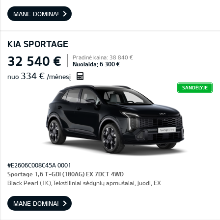
MANE DOMINA!
KIA SPORTAGE
32 540 €
Pradinė kaina: 38 840 €
Nuolaida: 6 300 €
334 €
nuo
/mėnesį
SANDĖLYJE
#E2606C008C45A 0001
Sportage 1,6 T-GDI (180AG) EX 7DCT 4WD
Black Pearl (1K),Tekstiliniai sėdynių apmušalai, juodi, EX
MANE DOMINA!