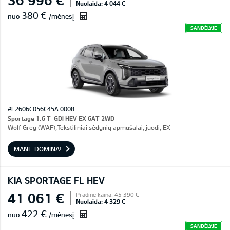
Nuolaida: 4 044 €
380 €
nuo
/mėnesį
SANDĖLYJE
#E2606C056C45A 0008
Sportage 1,6 T-GDI HEV EX 6AT 2WD
Wolf Grey (WAF),Tekstiliniai sėdynių apmušalai, juodi, EX
MANE DOMINA!
KIA SPORTAGE FL HEV
41 061 €
Pradinė kaina: 45 390 €
Nuolaida: 4 329 €
422 €
nuo
/mėnesį
SANDĖLYJE