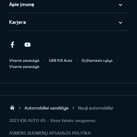
Apie įmonę
Karjera
Facebook
Youtube
Visame pasaulyje
UAB KIA Auto
Grįžtamasis ryšys
Visame pasaulyje
Automobiliai sandėlyje
Nauji automobiliai
UAB „Kia Auto“
2023 KIA AUTO AS - Visos teisės saugomos.
ASMENS DUOMENŲ APSAUGOS POLITIKA