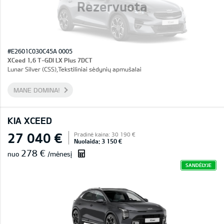
Rezervuota
#E2601C030C45A 0005
XCeed 1,6 T-GDI LX Plus 7DCT
Lunar Silver (CSS),Tekstiliniai sėdynių apmušalai
MANE DOMINA!
KIA XCEED
27 040 €
Pradinė kaina: 30 190 €
Nuolaida: 3 150 €
278 €
nuo
/mėnesį
SANDĖLYJE