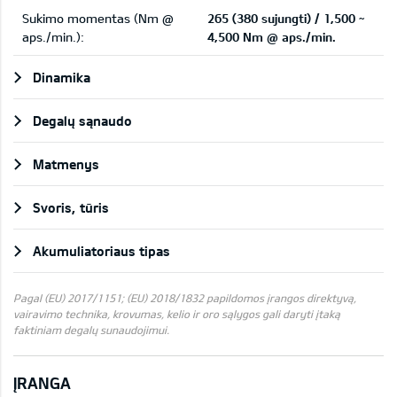
Sukimo momentas (Nm @
265 (380 sujungti) / 1,500 ~
aps./min.):
4,500 Nm @ aps./min.
Dinamika
Degalų sąnaudo
Matmenys
Svoris, tūris
Akumuliatoriaus tipas
Pagal (EU) 2017/1151; (EU) 2018/1832 papildomos įrangos direktyvą,
vairavimo technika, krovumas, kelio ir oro sąlygos gali daryti įtaką
faktiniam degalų sunaudojimui.
ĮRANGA