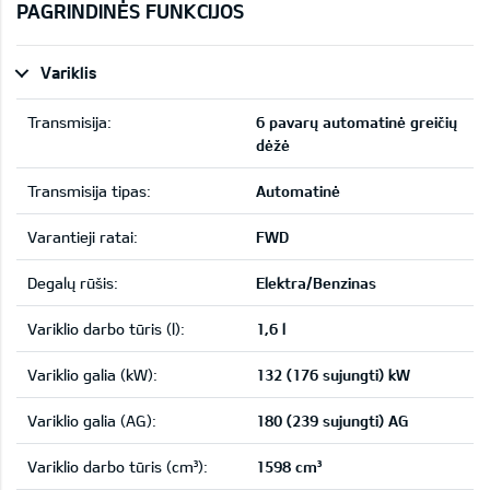
PAGRINDINĖS FUNKCIJOS
Variklis
Transmisija:
6 pavarų automatinė greičių
dėžė
Transmisija tipas:
Automatinė
Varantieji ratai:
FWD
Degalų rūšis:
Elektra/Benzinas
Variklio darbo tūris (l):
1,6 l
Variklio galia (kW):
132 (176 sujungti) kW
Variklio galia (AG):
180 (239 sujungti) AG
Variklio darbo tūris (cm³):
1598 cm³