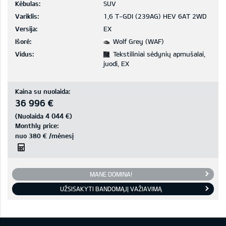
Kėbulas:
SUV
Variklis:
1,6 T-GDI (239AG) HEV 6AT 2WD
Versija:
EX
Išorė:
Wolf Grey (WAF)
Vidus:
Tekstiliniai sėdynių apmušalai,
juodi, EX
Kaina su nuolaida:
36 996 €
4 044 €
(Nuolaida
)
Monthly price:
nuo
380 €
/mėnesį
MANE DOMINA!
UŽSISAKYTI BANDOMĄJĮ VAŽIAVIMĄ