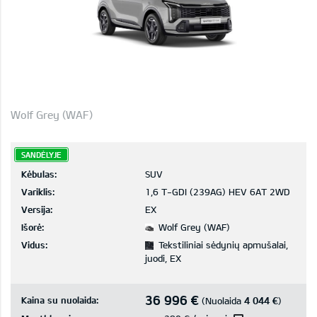
Wolf Grey (WAF)
SANDĖLYJE
Kėbulas:
SUV
Variklis:
1,6 T-GDI (239AG) HEV 6AT 2WD
Versija:
EX
Išorė:
Wolf Grey (WAF)
Vidus:
Tekstiliniai sėdynių apmušalai,
juodi, EX
36 996 €
Kaina su nuolaida:
4 044 €
(Nuolaida
)