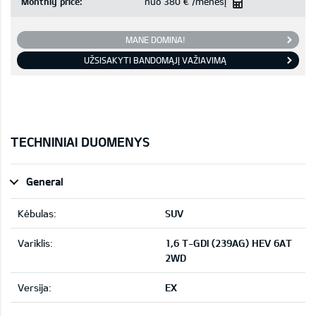
Monthly price:
nuo
380 €
/mėnesį
MANE DOMINA!
UŽSISAKYTI BANDOMĄJĮ VAŽIAVIMĄ
TECHNINIAI DUOMENYS
General
Kėbulas:
SUV
Variklis:
1,6 T-GDI (239AG) HEV 6AT
2WD
Versija:
EX