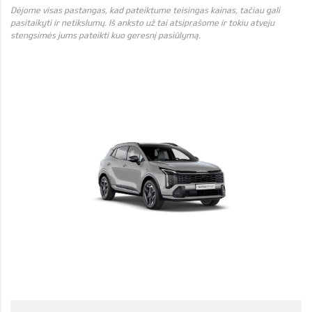
Dėjome visas pastangas, kad pateiktume teisingas kainas, tačiau gali
pasitaikyti ir netikslumų. Iš anksto už tai atsiprašome ir tokiu atveju
stengsimės jums pateikti kuo geresnį pasiūlymą.