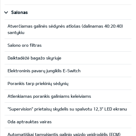
Salonas
Atverčiamas galinės sėdynės atlošas (dalinamas 40:20:40)
santykiu
Salono oro filtras
Daiktadėžė bagažo skyriuje
Elektroninis pavarų jungiklis E-Switch
Porankis tarp priekinių sėdynių
Atlenkiamas porankis galiniams keleiviams
"Supervision" prietaisų skydelis su spalvotu 12,3" LED ekranu
Oda aptrauktas vairas
Automatiškai tamsėjantis galinio vaizdo veidrodėlis (ECM)