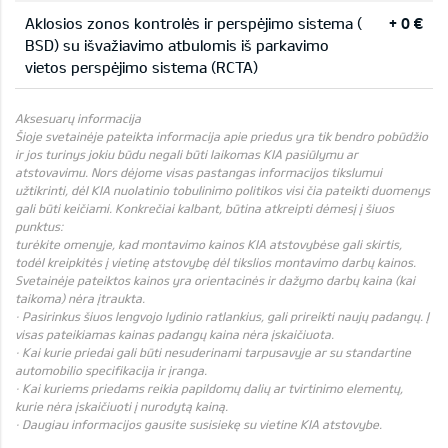
Aklosios zonos kontrolės ir perspėjimo sistema (
+ 0 €
BSD) su išvažiavimo atbulomis iš parkavimo
vietos perspėjimo sistema (RCTA)
Aksesuarų informacija
Šioje svetainėje pateikta informacija apie priedus yra tik bendro pobūdžio
ir jos turinys jokiu būdu negali būti laikomas KIA pasiūlymu ar
atstovavimu. Nors dėjome visas pastangas informacijos tikslumui
užtikrinti, dėl KIA nuolatinio tobulinimo politikos visi čia pateikti duomenys
gali būti keičiami. Konkrečiai kalbant, būtina atkreipti dėmesį į šiuos
punktus:
turėkite omenyje, kad montavimo kainos KIA atstovybėse gali skirtis,
todėl kreipkitės į vietinę atstovybę dėl tikslios montavimo darbų kainos.
Svetainėje pateiktos kainos yra orientacinės ir dažymo darbų kaina (kai
taikoma) nėra įtraukta.
· Pasirinkus šiuos lengvojo lydinio ratlankius, gali prireikti naujų padangų. Į
visas pateikiamas kainas padangų kaina nėra įskaičiuota.
· Kai kurie priedai gali būti nesuderinami tarpusavyje ar su standartine
automobilio specifikacija ir įranga.
· Kai kuriems priedams reikia papildomų dalių ar tvirtinimo elementų,
kurie nėra įskaičiuoti į nurodytą kainą.
· Daugiau informacijos gausite susisiekę su vietine KIA atstovybe.