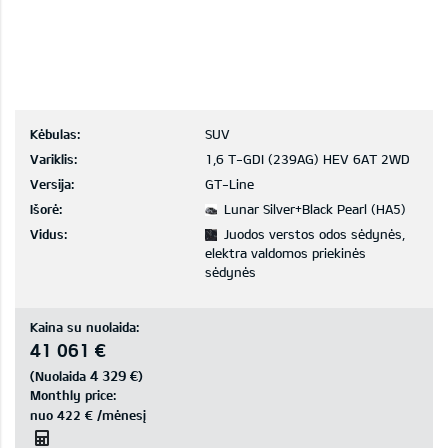
Kėbulas:
SUV
Variklis:
1,6 T-GDI (239AG) HEV 6AT 2WD
Versija:
GT-Line
Išorė:
Lunar Silver+Black Pearl (HA5)
Vidus:
Juodos verstos odos sėdynės,
elektra valdomos priekinės
sėdynės
Kaina su nuolaida:
41 061 €
4 329 €
(Nuolaida
)
Monthly price:
nuo
422 €
/mėnesį