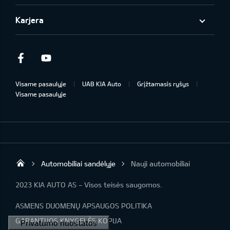
Karjera
Facebook
Youtube
Visame pasaulyje
UAB KIA Auto
Grįžtamasis ryšys
Visame pasaulyje
Automobiliai sandėlyje
Nauji automobiliai
UAB „Kia Auto“
2023 KIA AUTO AS - Visos teisės saugomos.
ASMENS DUOMENŲ APSAUGOS POLITIKA
GARANTIJOS KNYGELĖS KOPIJA