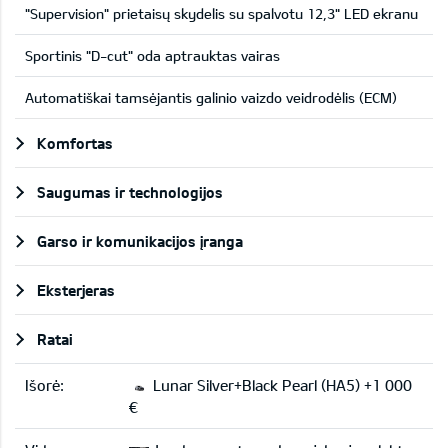
"Supervision" prietaisų skydelis su spalvotu 12,3" LED ekranu
Sportinis "D-cut" oda aptrauktas vairas
Automatiškai tamsėjantis galinio vaizdo veidrodėlis (ECM)
Komfortas
Saugumas ir technologijos
Garso ir komunikacijos įranga
Eksterjeras
Ratai
Išorė:
Lunar Silver+Black Pearl (HA5) +1 000
€