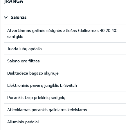
ĮRANGA
Salonas
Atverčiamas galinės sėdynės atlošas (dalinamas 40:20:40)
santykiu
Juoda lubų apdaila
Salono oro filtras
Daiktadėžė bagažo skyriuje
Elektroninis pavarų jungiklis E-Switch
Porankis tarp priekinių sėdynių
Atlenkiamas porankis galiniams keleiviams
Aliuminio pedalai