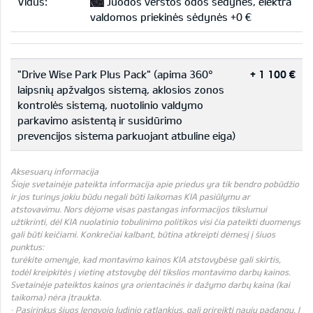
Vidus:
Juodos verstos odos sėdynės, elektra
valdomos priekinės sėdynės +0 €
"Drive Wise Park Plus Pack" (apima 360°
+ 1 100 €
laipsnių apžvalgos sistemą, aklosios zonos
kontrolės sistemą, nuotolinio valdymo
parkavimo asistentą ir susidūrimo
prevencijos sistema parkuojant atbuline eiga)
Aksesuarų informacija
Šioje svetainėje pateikta informacija apie priedus yra tik bendro pobūdžio
ir jos turinys jokiu būdu negali būti laikomas KIA pasiūlymu ar
atstovavimu. Nors dėjome visas pastangas informacijos tikslumui
užtikrinti, dėl KIA nuolatinio tobulinimo politikos visi čia pateikti duomenys
gali būti keičiami. Konkrečiai kalbant, būtina atkreipti dėmesį į šiuos
punktus:
turėkite omenyje, kad montavimo kainos KIA atstovybėse gali skirtis,
todėl kreipkitės į vietinę atstovybę dėl tikslios montavimo darbų kainos.
Svetainėje pateiktos kainos yra orientacinės ir dažymo darbų kaina (kai
taikoma) nėra įtraukta.
· Pasirinkus šiuos lengvojo lydinio ratlankius, gali prireikti naujų padangų. Į