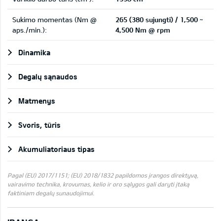
Sukimo momentas (Nm @
265 (380 sujungti) / 1,500 ~
aps./min.):
4,500 Nm @ rpm
Dinamika
Degalų sąnaudos
Matmenys
Svoris, tūris
Akumuliatoriaus tipas
Pagal (EU) 2017/1151; (EU) 2018/1832 papildomos įrangos direktyvą,
vairavimo technika, krovumas, kelio ir oro sąlygos gali daryti įtaką
faktiniam degalų sunaudojimui.