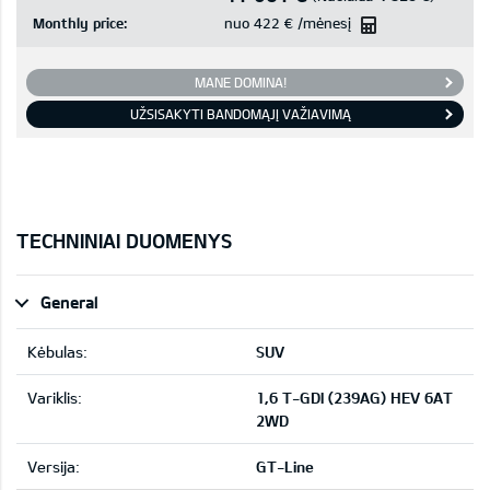
Monthly price:
nuo
422 €
/mėnesį
MANE DOMINA!
UŽSISAKYTI BANDOMĄJĮ VAŽIAVIMĄ
TECHNINIAI DUOMENYS
General
Kėbulas:
SUV
Variklis:
1,6 T-GDI (239AG) HEV 6AT
2WD
Versija:
GT-Line