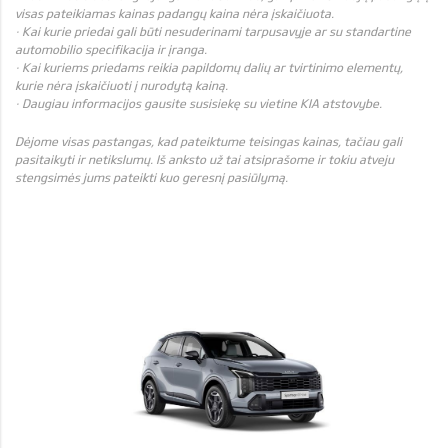
visas pateikiamas kainas padangų kaina nėra įskaičiuota.
· Kai kurie priedai gali būti nesuderinami tarpusavyje ar su standartine
automobilio specifikacija ir įranga.
· Kai kuriems priedams reikia papildomų dalių ar tvirtinimo elementų,
kurie nėra įskaičiuoti į nurodytą kainą.
· Daugiau informacijos gausite susisiekę su vietine KIA atstovybe.
Dėjome visas pastangas, kad pateiktume teisingas kainas, tačiau gali
pasitaikyti ir netikslumų. Iš anksto už tai atsiprašome ir tokiu atveju
stengsimės jums pateikti kuo geresnį pasiūlymą.