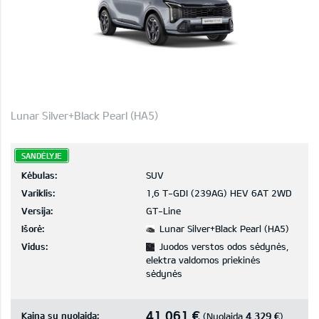
Lunar Silver+Black Pearl (HA5)
SANDĖLYJE
Kėbulas:
SUV
Variklis:
1,6 T-GDI (239AG) HEV 6AT 2WD
Versija:
GT-Line
Išorė:
Lunar Silver+Black Pearl (HA5)
Vidus:
Juodos verstos odos sėdynės,
elektra valdomos priekinės
sėdynės
41 061 €
Kaina su nuolaida:
4 329 €
(Nuolaida
)