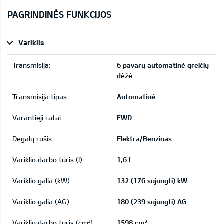
PAGRINDINĖS FUNKCIJOS
Variklis
Transmisija:
6 pavarų automatinė greičių
dėžė
Transmisija tipas:
Automatinė
Varantieji ratai:
FWD
Degalų rūšis:
Elektra/Benzinas
Variklio darbo tūris (l):
1,6 l
Variklio galia (kW):
132 (176 sujungti) kW
Variklio galia (AG):
180 (239 sujungti) AG
Variklio darbo tūris (cm³):
1598 cm³