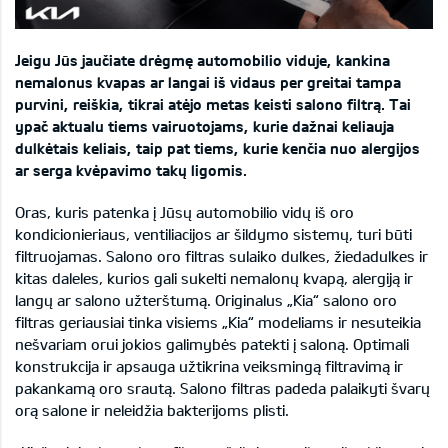
Jeigu Jūs jaučiate drėgmę automobilio viduje, kankina
nemalonus kvapas ar langai iš vidaus per greitai tampa
purvini, reiškia, tikrai atėjo metas keisti salono filtrą. Tai
ypač aktualu tiems vairuotojams, kurie dažnai keliauja
dulkėtais keliais, taip pat tiems, kurie kenčia nuo alergijos
ar serga kvėpavimo takų ligomis.
Oras, kuris patenka į Jūsų automobilio vidų iš oro
kondicionieriaus, ventiliacijos ar šildymo sistemų, turi būti
filtruojamas. Salono oro filtras sulaiko dulkes, žiedadulkes ir
kitas daleles, kurios gali sukelti nemalonų kvapą, alergiją ir
langų ar salono užterštumą. Originalus „Kia“ salono oro
filtras geriausiai tinka visiems „Kia“ modeliams ir nesuteikia
nešvariam orui jokios galimybės patekti į saloną. Optimali
konstrukcija ir apsauga užtikrina veiksmingą filtravimą ir
pakankamą oro srautą. Salono filtras padeda palaikyti švarų
orą salone ir neleidžia bakterijoms plisti.