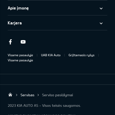
Apie įmonę
Karjera
Facebook
Youtube
Visame pasaulyje
UAB KIA Auto
Grįžtamasis ryšys
Visame pasaulyje
Servisas
Serviso pasiūlymai
UAB „Kia Auto“
2023 KIA AUTO AS - Visos teisės saugomos.