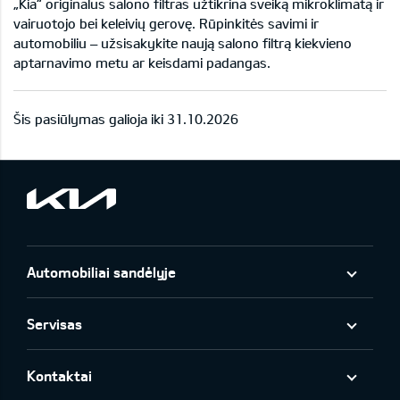
„Kia“ originalus salono filtras užtikrina sveiką mikroklimatą ir
vairuotojo bei keleivių gerovę. Rūpinkitės savimi ir
automobiliu – užsisakykite naują salono filtrą kiekvieno
aptarnavimo metu ar keisdami padangas.
Šis pasiūlymas galioja iki 31.10.2026
Automobiliai sandėlyje
Servisas
Kontaktai