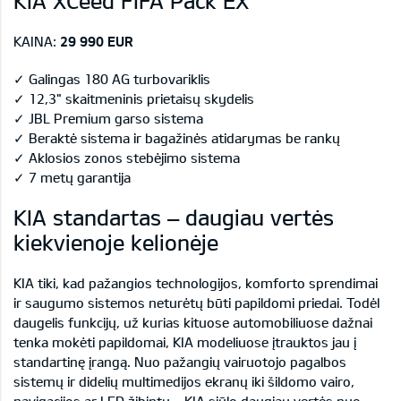
KIA XCeed FIFA Pack EX
KAINA:
29 990 EUR
✓ Galingas 180 AG turbovariklis
✓ 12,3" skaitmeninis prietaisų skydelis
✓ JBL Premium garso sistema
✓ Beraktė sistema ir bagažinės atidarymas be rankų
✓ Aklosios zonos stebėjimo sistema
✓ 7 metų garantija
KIA standartas – daugiau vertės
kiekvienoje kelionėje
KIA tiki, kad pažangios technologijos, komforto sprendimai
ir saugumo sistemos neturėtų būti papildomi priedai. Todėl
daugelis funkcijų, už kurias kituose automobiliuose dažnai
tenka mokėti papildomai, KIA modeliuose įtrauktos jau į
standartinę įrangą. Nuo pažangių vairuotojo pagalbos
sistemų ir didelių multimedijos ekranų iki šildomo vairo,
navigacijos ar LED žibintų – KIA siūlo daugiau vertės nuo