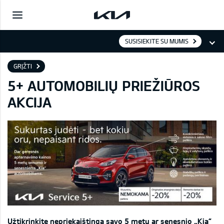
SUSISIEKITE SU MUMIS
GRĮŽTI
5+ AUTOMOBILIŲ PRIEŽIŪROS
AKCIJA
Užtikrinkite nepriekaištingą savo 5 metų ar senesnio „Kia“