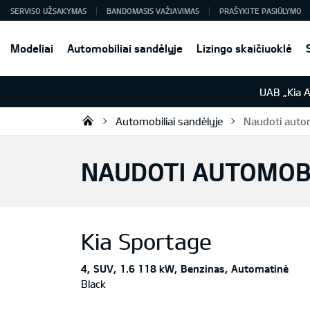
SERVISO UŽSAKYMAS
BANDOMASIS VAŽIAVIMAS
PRAŠYKITE PASIŪLYMO
Modeliai
Automobiliai sandėlyje
Lizingo skaičiuoklė
UAB „Kia 
Automobiliai sandėlyje
Naudoti autom
UAB „Kia Auto“
NAUDOTI AUTOMOBIL
Kia
Sportage
4
SUV
1.6 118 kW
Benzinas
Automatinė
Black