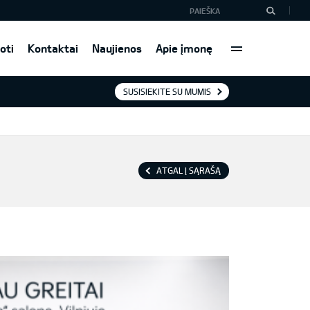
oti
Kontaktai
Naujienos
Apie įmonę
SUSISIEKITE SU MUMIS
ATGAL Į SĄRAŠĄ