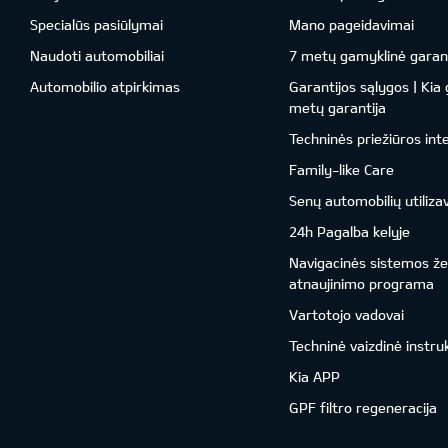
Specialūs pasiūlymai
Mano pageidavimai
Naudoti automobiliai
7 metų gamyklinė garant
Automobilio atpirkimas
Garantijos sąlygos | Kia
metų garantija
Techninės priežiūros int
Family-like Care
Senų automobilių utiliza
24h Pagalba kelyje
Navigacinės sistemos ž
atnaujinimo programa
Vartotojo vadovai
Techninė vaizdinė instru
Kia APP
GPF filtro regeneracija