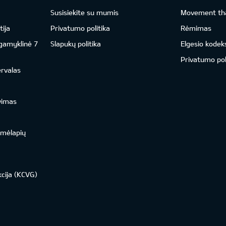
Susisiekite su mumis
Movement tha
ija
Privatumo politika
Rėmimas
 gamyklinė 7
Slapukų politika
Elgesio kodek
Privatumo pol
ervalas
vimas
emėlapių
kcija (KCVG)