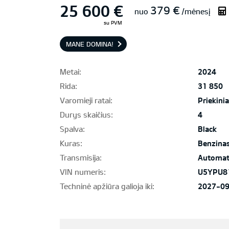
25 600 €
379 €
nuo
/mėnesį
su PVM
MANE DOMINA!
Metai:
2024
Rida:
31 850
Varomieji ratai:
Priekinia
Durys skaičius:
4
Spalva:
Black
Kuras:
Benzina
Transmisija:
Automat
VIN numeris:
U5YPU8
Techninė apžiūra galioja iki:
2027-0