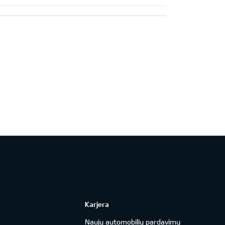
Karjera
Naujų automobilių pardavimų