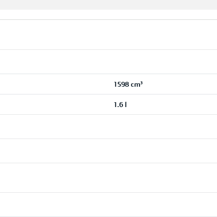
1598 cm³
1.6 l