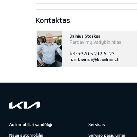
Kontaktas
Dainius Stoškus
Pardavimų vadybininkas
tel.: +370 5 212 5123
pardavimai@kiavilnius.lt
Automobiliai sandėlyje
Servisas
Nauji automobiliai
Serviso pasiūlymai