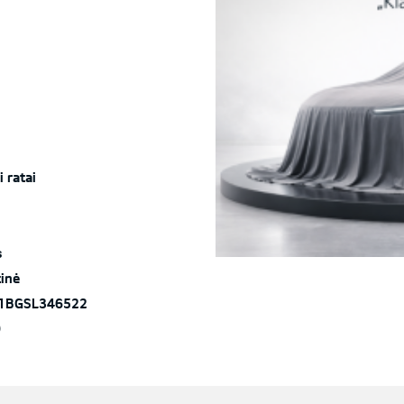
i ratai
s
inė
1BGSL346522
9