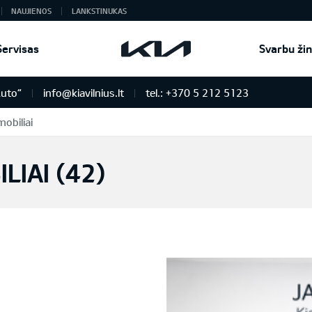
NAUJIENOS
LANKSTINUKAS
Servisas
Svarbu žin
Auto“
info@kiavilnius.lt
tel.: +370 5 212 5123
obiliai
IAI (
42
)