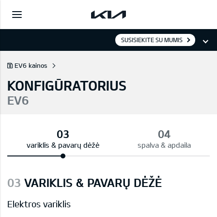
SUSISIEKITE SU MUMIS
EV6 kainos
KONFIGŪRATORIUS
EV6
variklis & pavarų dėžė
spalva & apdaila
03
VARIKLIS & PAVARŲ DĖŽĖ
Elektros variklis