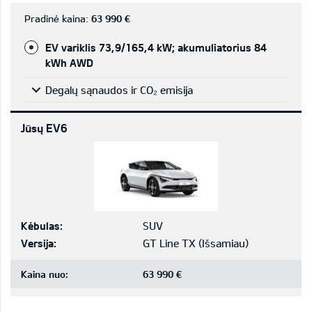
Pradinė kaina:
63 990 €
EV variklis 73,9/165,4 kW; akumuliatorius 84
kWh AWD
Degalų sąnaudos ir CO₂ emisija
Jūsų EV6
Kėbulas:
SUV
Versija:
GT Line TX
(
Išsamiau
)
Kaina nuo:
63 990 €