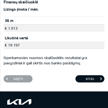
Finansų skaičiuoklė
Lizingo įmoka / mėn.
36 m
€ 1 013
Likutinė vertė
€ 19 197
Išperkamosios nuomos skaičiuoklės rezultatai yra
pavyzdiniai ir gali skirtis nuo banko pasiūlymų.
GRĮŽTI
KITAS