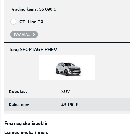
Pradinė kaina:
55 090 €
GT-Line TX
IŠSAMIAU
Jūsų SPORTAGE PHEV
Kėbulas:
SUV
Kaina nuo:
43 190 €
Finansų skaičiuoklė
Lizingo įmoka / mėn.