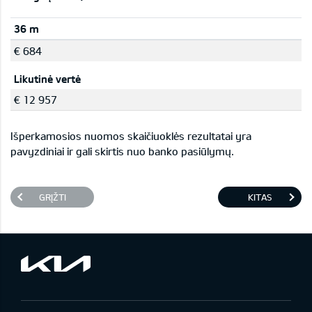
36 m
€ 684
Likutinė vertė
€ 12 957
Išperkamosios nuomos skaičiuoklės rezultatai yra
pavyzdiniai ir gali skirtis nuo banko pasiūlymų.
GRĮŽTI
KITAS