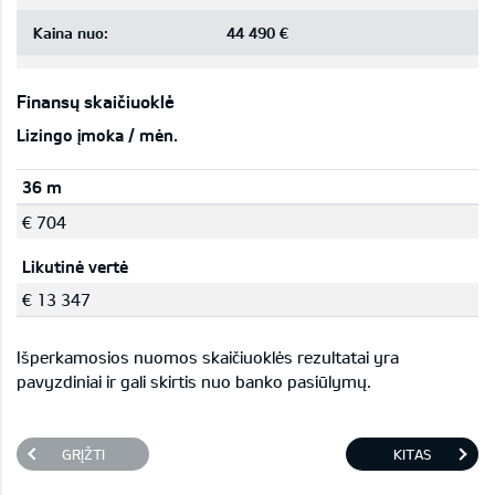
Kaina nuo:
44 490 €
Finansų skaičiuoklė
Lizingo įmoka / mėn.
36 m
€ 704
Likutinė vertė
€ 13 347
Išperkamosios nuomos skaičiuoklės rezultatai yra
pavyzdiniai ir gali skirtis nuo banko pasiūlymų.
GRĮŽTI
KITAS