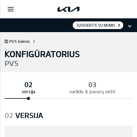
SUSISIEKITE SU MUMIS
PV5 kainos
KONFIGŪRATORIUS
PV5
versija
variklis & pavarų dėžė
02
VERSIJA