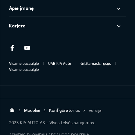
Apie įmonę
Karjera
Facebook
Youtube
Visame pasaulyje
UAB KIA Auto
Grįžtamasis ryšys
Visame pasaulyje
Modeliai
Konfigūratorius
versija
UAB „Kia Auto“
2023 KIA AUTO AS - Visos teisės saugomos.
ASMENS DUOMENŲ APSAUGOS POLITIKA