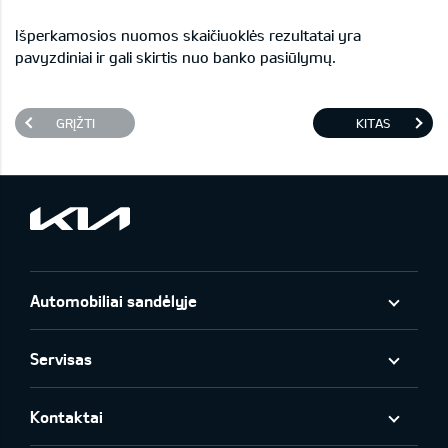
Išperkamosios nuomos skaičiuoklės rezultatai yra
pavyzdiniai ir gali skirtis nuo banko pasiūlymų.
GRĮŽTI
KITAS
Automobiliai sandėlyje
Servisas
Kontaktai