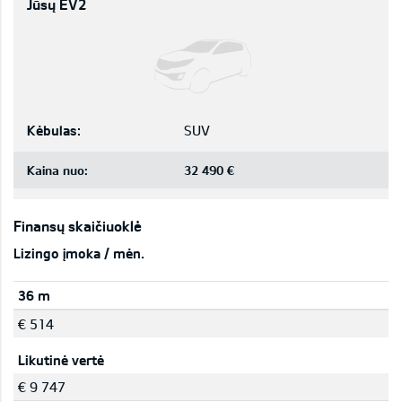
Jūsų EV2
Kėbulas:
SUV
Kaina nuo:
32 490 €
Finansų skaičiuoklė
Lizingo įmoka / mėn.
36 m
€ 514
Likutinė vertė
€ 9 747