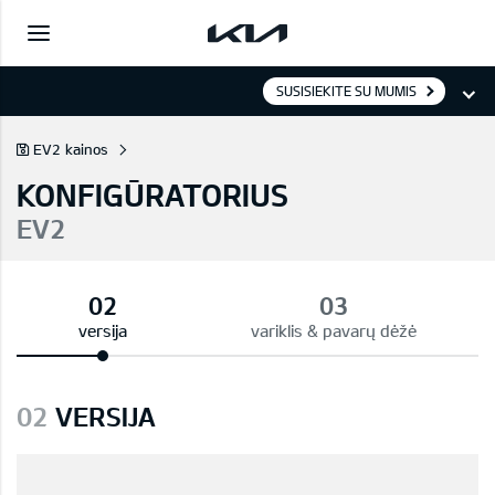
SUSISIEKITE SU MUMIS
EV2 kainos
KONFIGŪRATORIUS
EV2
versija
variklis & pavarų dėžė
02
VERSIJA