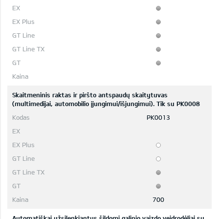
Skaitmeninis raktas ir piršto antspaudų skaitytuvas
(multimedijai, automobilio įjungimui/išjungimui). Tik su PK0008
PK0013
700
Automatiškai užsilenkiantys šildomi galinio vaizdo veidrodėliai su