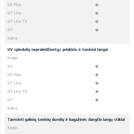
UV spindulių nepraleidžiantys priekinis ir šoniniai langai
Tamsinti galinių šoninių durelių ir bagažinės dangčio langų stiklai