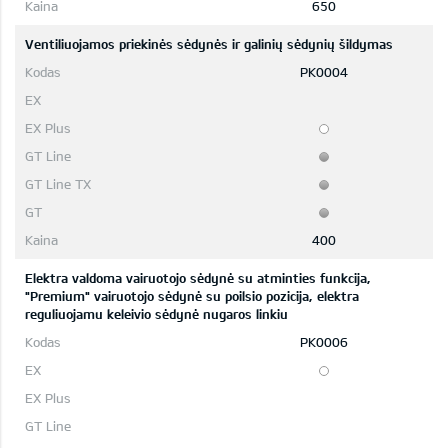
650
Ventiliuojamos priekinės sėdynės ir galinių sėdynių šildymas
PK0004
400
Elektra valdoma vairuotojo sėdynė su atminties funkcija,
"Premium" vairuotojo sėdynė su poilsio pozicija, elektra
reguliuojamu keleivio sėdynė nugaros linkiu
PK0006