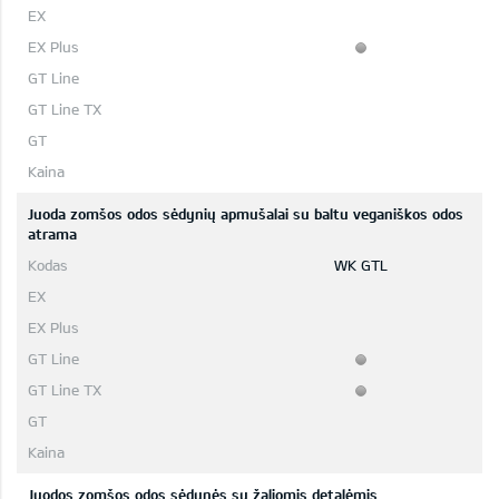
Juoda zomšos odos sėdynių apmušalai su baltu veganiškos odos
atrama
WK GTL
Juodos zomšos odos sėdynės su žaliomis detalėmis