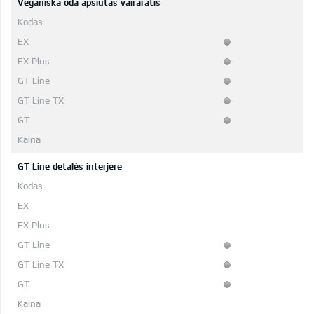
Veganiška oda apsiūtas vairaratis
GT Line detalės interjere