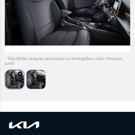
Tekstiliniai sėdynių apmušalai su ekologiškos odos intarpais,
juodi