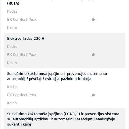
(RCTA)
Elektros lizdas 220 V
Susidūrimo kaktomuša įspėjimo ir prevencijos sistema su
automobilį / pėsčiąjį / dviratį atpažinimo funkcija
Susidūrimo kaktomuša įspėjimo (FCA 1,5) ir prevencijos sistema
su automobilių aptikimu ir automatiniu stabdymu sankryžoje
sukant į kairę