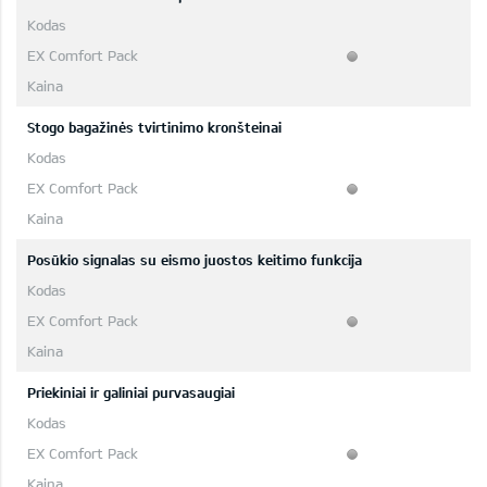
Stogo bagažinės tvirtinimo kronšteinai
Posūkio signalas su eismo juostos keitimo funkcija
Priekiniai ir galiniai purvasaugiai