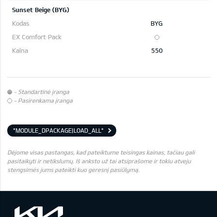
Sunset Beige (BYG)
BYG
550
- Standartinė įranga
- Pasirenkama įranga
*MODULE_DPACKAGE|LOAD_ALL*
Dėjome visas pastangas, kad pateiktume teisingas kainas, tačiau gali
pasitaikyti ir netikslumų. Iš anksto už tai atsiprašome ir tokiu atveju
stengsimės jums pateikti kuo geresnį pasiūlymą.