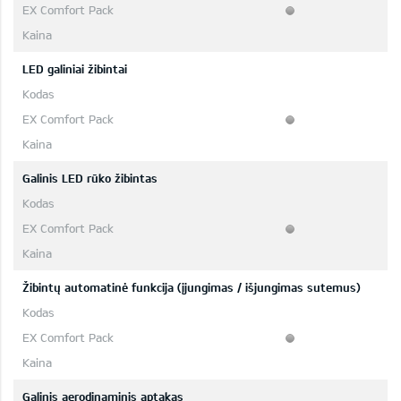
LED galiniai žibintai
Galinis LED rūko žibintas
Žibintų automatinė funkcija (įjungimas / išjungimas sutemus)
Galinis aerodinaminis aptakas