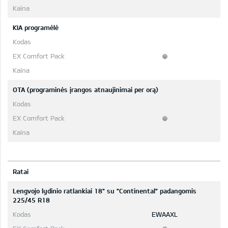
KIA programėlė
OTA (programinės įrangos atnaujinimai per orą)
Ratai
Lengvojo lydinio ratlankiai 18" su "Continental" padangomis
225/45 R18
EWAAXL