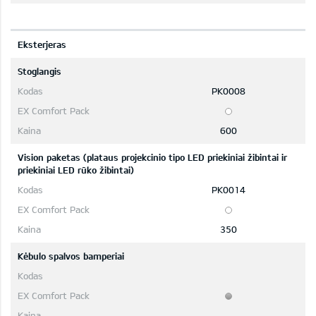
Eksterjeras
Stoglangis
PK0008
600
Vision paketas (plataus projekcinio tipo LED priekiniai žibintai ir
priekiniai LED rūko žibintai)
PK0014
350
Kėbulo spalvos bamperiai