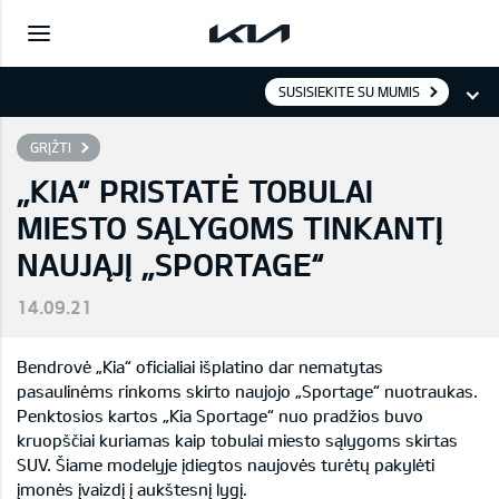
SUSISIEKITE SU MUMIS
GRĮŽTI
„KIA“ PRISTATĖ TOBULAI
MIESTO SĄLYGOMS TINKANTĮ
NAUJĄJĮ „SPORTAGE“
14.09.21
Bendrovė „Kia“ oficialiai išplatino dar nematytas
pasaulinėms rinkoms skirto naujojo „Sportage“ nuotraukas.
Penktosios kartos „Kia Sportage“ nuo pradžios buvo
kruopščiai kuriamas kaip tobulai miesto sąlygoms skirtas
SUV. Šiame modelyje įdiegtos naujovės turėtų pakylėti
įmonės įvaizdį į aukštesnį lygį.