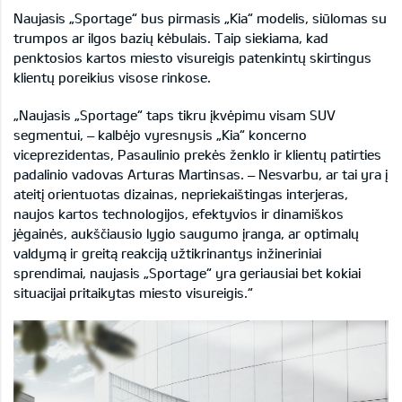
Naujasis „Sportage“ bus pirmasis „Kia“ modelis, siūlomas su
trumpos ar ilgos bazių kėbulais. Taip siekiama, kad
penktosios kartos miesto visureigis patenkintų skirtingus
klientų poreikius visose rinkose.
„Naujasis „Sportage“ taps tikru įkvėpimu visam SUV
segmentui, – kalbėjo vyresnysis „Kia“ koncerno
viceprezidentas, Pasaulinio prekės ženklo ir klientų patirties
padalinio vadovas Arturas Martinsas. – Nesvarbu, ar tai yra į
ateitį orientuotas dizainas, nepriekaištingas interjeras,
naujos kartos technologijos, efektyvios ir dinamiškos
jėgainės, aukščiausio lygio saugumo įranga, ar optimalų
valdymą ir greitą reakciją užtikrinantys inžineriniai
sprendimai, naujasis „Sportage“ yra geriausiai bet kokiai
situacijai pritaikytas miesto visureigis.“