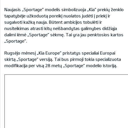
Naujasis „Sportage“ modelis simbolizuoja „Kia“ prekių ženklo
tapatybėje užkoduotą poreikį nuolatos judėti į priekį ir
sugalvoti kažką nauja. Būtent ambicijos tobulėti ir
nusiteikimas atrasti kitų neišbandytas galimybes didžiąja
dalimi lėmė „Sportage“ sėkmę. Tai yra jau penktosios kartos
„Sportage“.
Rugsėjo mėnesį „Kia Europe“ pristatys specialiai Europai
skirtą „Sportage“ versiją. Tai bus pirmoji tokia specializuota
modifikacija per visą 28 metų „Sportage“ modelio istoriją.