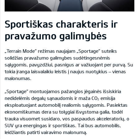
Sportiškas charakteris ir
pravažumo galimybės
„Terrain Mode“ režimas naujajam „Sportage“ suteiks
solidžias pravažumo galimybes sudėtingesnėmis
sąlygomis, pavyzdžiui, pasnigus ar važiuojant per purvą. Su
tokia įranga laisvalaikiu leistis į naujus nuotykius – vienas
malonumas.
„Sportage“ montuojamos pažangios jėgainės išsiskiria
nedidelėmis degalų sąnaudomis ir maža CO₂ emisija
eksploatuojant automobilį realiomis sąlygomis. Pasiektas
ekonomiškumas dera su tolygiai išvystoma galia, todėl
trauka visuomet susidaro, vos paspaudus akceleratorių, o
SUV yra energingas ir sportiškas. Tai bus automobilis,
leidžiantis patirti vairavimo malonumą.