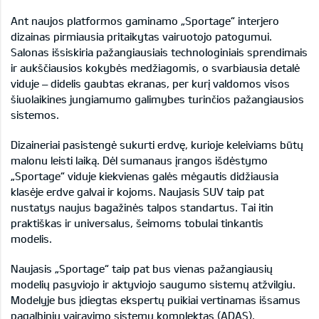
Ant naujos platformos gaminamo „Sportage“ interjero
dizainas pirmiausia pritaikytas vairuotojo patogumui.
Salonas išsiskiria pažangiausiais technologiniais sprendimais
ir aukščiausios kokybės medžiagomis, o svarbiausia detalė
viduje – didelis gaubtas ekranas, per kurį valdomos visos
šiuolaikines jungiamumo galimybes turinčios pažangiausios
sistemos.
Dizaineriai pasistengė sukurti erdvę, kurioje keleiviams būtų
malonu leisti laiką. Dėl sumanaus įrangos išdėstymo
„Sportage“ viduje kiekvienas galės mėgautis didžiausia
klasėje erdve galvai ir kojoms. Naujasis SUV taip pat
nustatys naujus bagažinės talpos standartus. Tai itin
praktiškas ir universalus, šeimoms tobulai tinkantis
modelis.
Naujasis „Sportage“ taip pat bus vienas pažangiausių
modelių pasyviojo ir aktyviojo saugumo sistemų atžvilgiu.
Modelyje bus įdiegtas ekspertų puikiai vertinamas išsamus
pagalbinių vairavimo sistemų komplektas (ADAS).