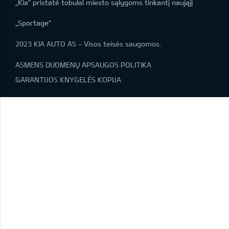
„Kia“ pristatė tobulai miesto sąlygoms tinkantį naująjį
„Sportage“
2023 KIA AUTO AS - Visos teisės saugomos.
ASMENS DUOMENŲ APSAUGOS POLITIKA
GARANTIJOS KNYGELĖS KOPIJA