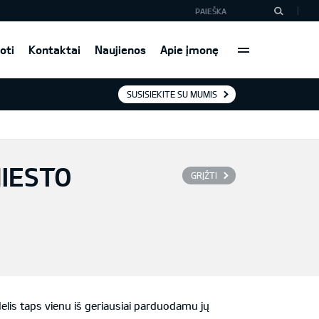
oti
Kontaktai
Naujienos
Apie įmonę
SUSISIEKITE SU MUMIS
MIESTO
GRĮŽTI
odelis taps vienu iš geriausiai parduodamu jų