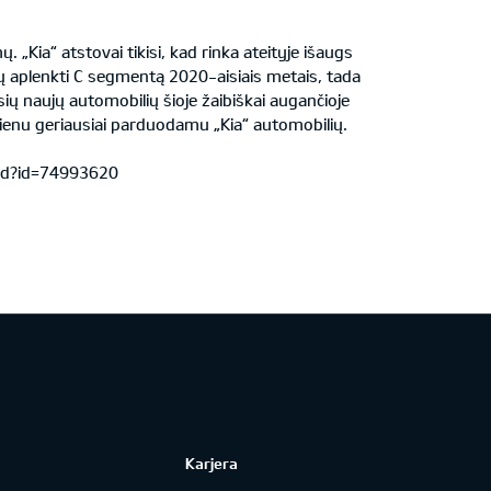
ia“ atstovai tikisi, kad rinka ateityje išaugs
 aplenkti C segmentą 2020-aisiais metais, tada
ų naujų automobilių šioje žaibiškai augančioje
vienu geriausiai parduodamu „Kia“ automobilių.
ic.d?id=74993620
Karjera