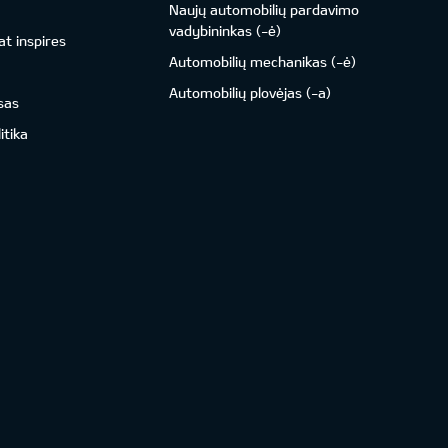
Naujų automobilių pardavimo
vadybininkas (-ė)
t inspires
Automobilių mechanikas (-ė)
Automobilių plovėjas (-a)
sas
itika