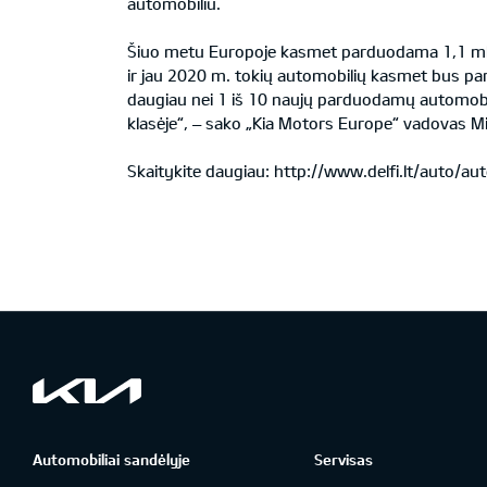
automobiliu.
Šiuo metu Europoje kasmet parduodama 1,1 mln na
ir jau 2020 m. tokių automobilių kasmet bus pa
daugiau nei 1 iš 10 naujų parduodamų automobili
klasėje“, – sako „Kia Motors Europe“ vadovas Mic
Skaitykite daugiau:
http://www.delfi.lt/auto/aut
Automobiliai sandėlyje
Servisas