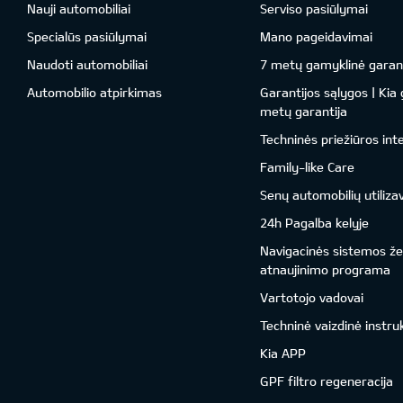
Nauji automobiliai
Serviso pasiūlymai
Specialūs pasiūlymai
Mano pageidavimai
Naudoti automobiliai
7 metų gamyklinė garant
Automobilio atpirkimas
Garantijos sąlygos | Kia
metų garantija
Techninės priežiūros int
Family-like Care
Senų automobilių utiliza
24h Pagalba kelyje
Navigacinės sistemos ž
atnaujinimo programa
Vartotojo vadovai
Techninė vaizdinė instru
Kia APP
GPF filtro regeneracija