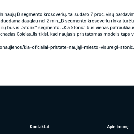
ujų B segmento krosoverių, tai sudaro 7 proc. visų pardavimų. „K
rduodama daugiau nei 2 mln.„B segmento krosoverių rinka turėtų
ų bus iš „Stonic“ segmento. „Kia Stonic“ bus vienas patraukliausi
haelas Cole'as.Jis tikisi, kad naujasis pristatomas modelis taps 
onaujienos/kia-oficialiai-pristate-naujaji-miesto-visureigi-ston
Kontaktai
Apie įmonę