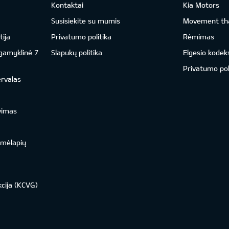
Kontaktai
Kia Motors
Susisiekite su mumis
Movement tha
ija
Privatumo politika
Rėmimas
 gamyklinė 7
Slapukų politika
Elgesio kodek
Privatumo pol
ervalas
vimas
emėlapių
kcija (KCVG)