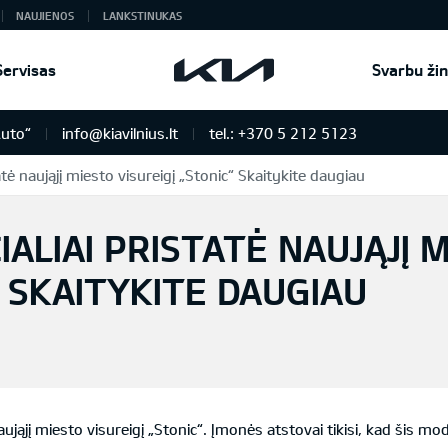
NAUJIENOS
LANKSTINUKAS
Servisas
Svarbu žin
Auto“
info@kiavilnius.lt
tel.: +370 5 212 5123
istatė naująjį miesto visureigį „Stonic“ Skaitykite daugiau
ICIALIAI PRISTATĖ NAUJĄJĮ 
“ SKAITYKITE DAUGIAU
aująjį miesto visureigį „Stonic“. Įmonės atstovai tikisi, kad šis m