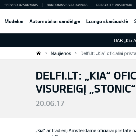
SERVISO UŽSAKYMAS
BANDOMASIS VAŽIAVIMAS
PRAŠYKITE PASIŪLYMO
Modeliai
Automobiliai sandėlyje
Lizingo skaičiuoklė
UAB „Kia 
Naujienos
Delfi.lt: „Kia“ oficialiai pr
UAB „Kia Auto“
DELFI.LT: „KIA“ OF
VISUREIGĮ „STONIC
20.06.17
„Kia“ antradienį Amsterdame oficialiai pristatė n