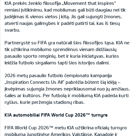
KIA prekės ženklo filosofija „Movement that inspires“
remiasi įsitikinimu, kad mobilumas gali būti daugiau nei tik
judėjimas iš vienos vietos į kitą. Jis gali sujungti žmones,
atverti naujas galimybes ir padėti patirti tai, kas iš tiesų
svarbu.
Partnerystė su FIFA yra natūrali šios filosofijos tąsa. KIA ne
tik užtikrina mobilumo sprendimus vienam didžiausių
pasaulio sporto renginių, bet ir kuria iniciatyvas, kurios
leidžia futbolo sirgaliams tapti šios istorijos dalimi.
2026 metų pasaulio futbolo čempionato kampanija
„Inspiration Connects Us All“ pabrėžia būtent šią idėją –
įkvėpimas sujungia žmones nepriklausomai nuo jų amžiaus,
šalies ar kultūros. Per futbolą ir mobilumą KIA padeda kurti
ryšius, kurie peržengia stadionų ribas.
KIA automobiliai FIFA World Cup 2026™ turnyre
FIFA World Cup 2026™ metu KIA užtikrina oficialų turnyro
mobilumą Jungtinėse Amerikos Valstijose, Kanadoje ir