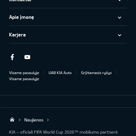
Apie įmonę
Karjera
Facebook
Youtube
Visame pasaulyje
UAB KIA Auto
Grįžtamasis ryšys
Visame pasaulyje
Naujienos
UAB „Kia Auto“
KIA – oficiali FIFA World Cup 2026™ mobilumo partnerė