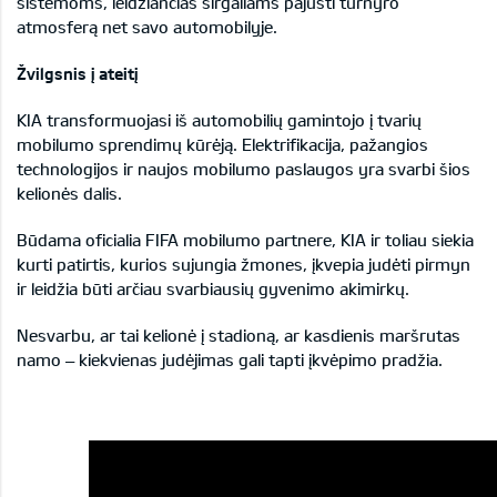
sistemoms, leidžiančias sirgaliams pajusti turnyro
atmosferą net savo automobilyje.
Žvilgsnis į ateitį
KIA transformuojasi iš automobilių gamintojo į tvarių
mobilumo sprendimų kūrėją. Elektrifikacija, pažangios
technologijos ir naujos mobilumo paslaugos yra svarbi šios
kelionės dalis.
Būdama oficialia FIFA mobilumo partnere, KIA ir toliau siekia
kurti patirtis, kurios sujungia žmones, įkvepia judėti pirmyn
ir leidžia būti arčiau svarbiausių gyvenimo akimirkų.
Nesvarbu, ar tai kelionė į stadioną, ar kasdienis maršrutas
namo – kiekvienas judėjimas gali tapti įkvėpimo pradžia.