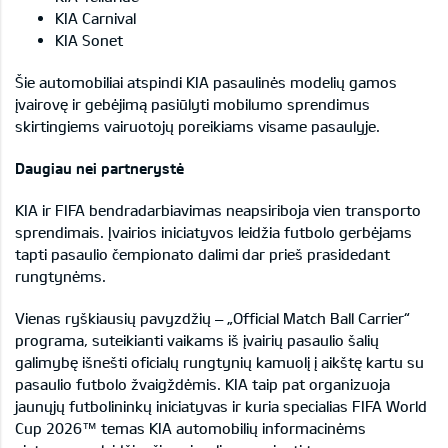
KIA Carnival
KIA Sonet
Šie automobiliai atspindi KIA pasaulinės modelių gamos
įvairovę ir gebėjimą pasiūlyti mobilumo sprendimus
skirtingiems vairuotojų poreikiams visame pasaulyje.
Daugiau nei partnerystė
KIA ir FIFA bendradarbiavimas neapsiriboja vien transporto
sprendimais. Įvairios iniciatyvos leidžia futbolo gerbėjams
tapti pasaulio čempionato dalimi dar prieš prasidedant
rungtynėms.
Vienas ryškiausių pavyzdžių – „Official Match Ball Carrier“
programa, suteikianti vaikams iš įvairių pasaulio šalių
galimybę išnešti oficialų rungtynių kamuolį į aikštę kartu su
pasaulio futbolo žvaigždėmis. KIA taip pat organizuoja
jaunųjų futbolininkų iniciatyvas ir kuria specialias FIFA World
Cup 2026™ temas KIA automobilių informacinėms