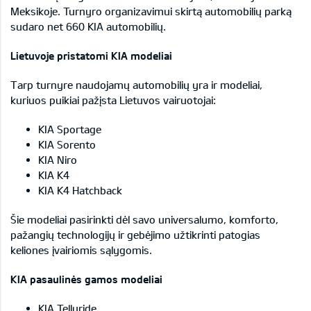
Meksikoje. Turnyro organizavimui skirtą automobilių parką
sudaro net 660 KIA automobilių.
Lietuvoje pristatomi KIA modeliai
Tarp turnyre naudojamų automobilių yra ir modeliai,
kuriuos puikiai pažįsta Lietuvos vairuotojai:
KIA Sportage
KIA Sorento
KIA Niro
KIA K4
KIA K4 Hatchback
Šie modeliai pasirinkti dėl savo universalumo, komforto,
pažangių technologijų ir gebėjimo užtikrinti patogias
keliones įvairiomis sąlygomis.
KIA pasaulinės gamos modeliai
KIA Telluride