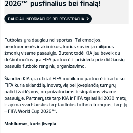
2026™ pusfinalius bei finalą!
DAUGIAU INFORMACIJOS BEI REGISTRACIJA
Futbolas yra daugiau nei sportas. Tai emocijos,
bendruomenės ir akimirkos, kurios suvienija milijonus
žmonių visame pasaulyje. Būtent todėl KIA jau beveik du
dešimtmečius yra FIFA partnerė ir prisideda prie didžiausių
pasaulio futbolo renginių organizavimo.
Šiandien KIA yra oficiali FIFA mobilumo partnerė ir kartu su
FIFA kuria sklandžią, inovatyvią bei įkvepiančią turnyrų
patirtį žaidėjams, organizatoriams ir sirgaliams visame
pasaulyje. Partnerystė tarp KIA ir FIFA tęsiasi iki 2030 metų
ir apima svarbiausius tarptautinius futbolo turnyrus, tarp jų
– FIFA World Cup 2026™.
Mobilumas, kuris įkvepia