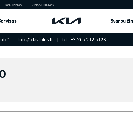
NAUJIENOS
LANKSTINUKAS
Servisas
Svarbu žin
Auto“
info@kiavilnius.lt
tel.: +370 5 212 5123
TO