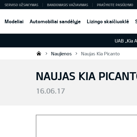
SERVISO UŽSAKYMAS
BANDOMASIS VAŽIAVIMAS
PRAŠYKITE PASIŪLYMO
Modeliai
Automobiliai sandėlyje
Lizingo skaičiuoklė
UAB „Kia 
Naujienos
Naujas Kia Picanto
UAB „Kia Auto“
NAUJAS KIA PICAN
16.06.17