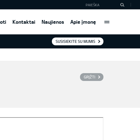
oti
Kontaktai
Naujienos
Apie įmonę
SUSISIEKITE SU MUMIS
GRĮŽTI