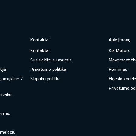
Kontaktai
Apie įmonę
Kontaktai
Kia Motors
Susisiekite su mumis
Movement tha
ija
Privatumo politika
Rėmimas
 gamyklinė 7
Slapukų politika
Elgesio kodek
Privatumo pol
ervalas
vimas
emėlapių