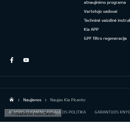
atnaujinimo programa
Vartotojo vadovai
Techninė vaizdinė instru
Kia APP
GPF filtro regeneracija
Facebook
Youtube
Naujienos
Naujas Kia Picanto
UAB „Kia Auto“
ASMENS DUOMENŲ APSAUGOS POLITIKA
GARANTIJOS KNYG