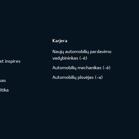
Karjera
Naujų automobilių pardavimo
vadybininkas (-ė)
t inspires
Automobilių mechanikas (-ė)
Automobilių plovėjas (-a)
sas
itika