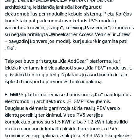
(angl.
Electric-Global Modular Platform for Service
)
architektūrą, leidžiančią lanksčiai konfigūruoti
elektromobilius per modulinę kėbulo sistemą. Pietų Korėjos
įmonė taip pat pademonstravo keturis PV5 modelių
variantus: krovininį „Cargo“, keleivinį „Passenger“, žmonėms
su negalia pritaikytą „Wheelcarrier Access Vehicle“ ir „Crew“
– pavyzdinį konversijos modelį, kurį sukūrė ir gamina pati
„Kia“.
Taip pat buvo pristatyta „Kia AddGear“ platforma, kuri
leidžia klientams individualizuoti savo „Kia PBV“ modelius, t.
y. išsirinkti norimų priedų iš plataus jų asortimento ir taip
išplėsti transporto priemonės funkcionalumą.
E-GMP.S platforma remiasi stipriosiomis „Kia“ naudojamos
elektromobilių architektūros „E-GMP“ savybėmis.
Daugiausia dėmesio gamintoja skiria realių PBV verslo
klientų poreikių tenkinimui. Visos PV5 versijos
komplektuojamos su 51,5 kWh arba 71,2 kWh talpos ličio
nikelio mangano ir kobalto oksidų baterijomis, o PV5
krovininę versiją galima užsakyti su 43,3 kWh ličio geležies