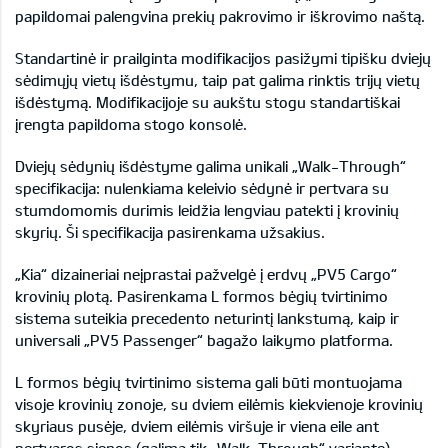
papildomai palengvina prekių pakrovimo ir iškrovimo naštą.
Standartinė ir prailginta modifikacijos pasižymi tipišku dviejų
sėdimųjų vietų išdėstymu, taip pat galima rinktis trijų vietų
išdėstymą. Modifikacijoje su aukštu stogu standartiškai
įrengta papildoma stogo konsolė.
Dviejų sėdynių išdėstyme galima unikali „Walk-Through“
specifikacija: nulenkiama keleivio sėdynė ir pertvara su
stumdomomis durimis leidžia lengviau patekti į krovinių
skyrių. Ši specifikacija pasirenkama užsakius.
„Kia“ dizaineriai neįprastai pažvelgė į erdvų „PV5 Cargo“
krovinių plotą. Pasirenkama L formos bėgių tvirtinimo
sistema suteikia precedento neturintį lankstumą, kaip ir
universali „PV5 Passenger“ bagažo laikymo platforma.
L formos bėgių tvirtinimo sistema gali būti montuojama
visoje krovinių zonoje, su dviem eilėmis kiekvienoje krovinių
skyriaus pusėje, dviem eilėmis viršuje ir viena eile ant