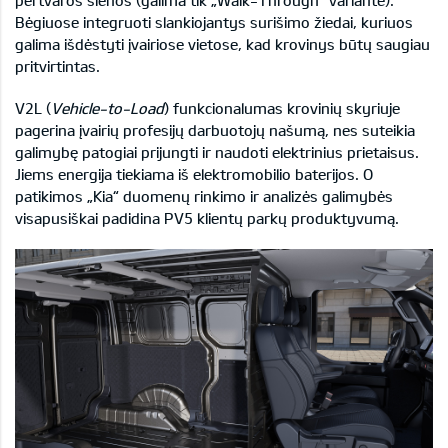
pertvaros sienos (galima tik „Walk-Through“ variante).
Bėgiuose integruoti slankiojantys surišimo žiedai, kuriuos
galima išdėstyti įvairiose vietose, kad krovinys būtų saugiau
pritvirtintas.
V2L (
Vehicle-to-Load
) funkcionalumas krovinių skyriuje
pagerina įvairių profesijų darbuotojų našumą, nes suteikia
galimybę patogiai prijungti ir naudoti elektrinius prietaisus.
Jiems energija tiekiama iš elektromobilio baterijos. O
patikimos „Kia“ duomenų rinkimo ir analizės galimybės
visapusiškai padidina PV5 klientų parkų produktyvumą.