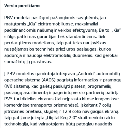
Verslo poreikiams
PBV modeliai pasižymi pažangiomis savybėmis, jau
matytomis „Kia“ elektromobiliuose, maksimaliai
padidinančiomis našumą ir veiklos efektyvumą. Be to, „Kia“
siūlys patikimas garantijas tiek standartiniams, tiek
perdarytiems modeliams, taip pat teiks naujoviškas
nuspėjamosios techninės priežiūros paslaugas, kurios
apdoroja ir naudoja elektromobilių duomenis, kad gerokai
sumažintų jų prastovas.
Į PBV modelius gamintoja integravo „Android“ automobilių
operacine sistema (AAOS) pagrįstą informacijos ir pramogų
(IVI) sistemą, kad galėtų pasiūlyti platesnį programėlių
paslaugų asortimentą ir pagerintų verslo partnerių patirtį.
PV5 turi didelius ekranus (tai neįprasta kitose lengvosiose
komercinėse transporto priemonėse), įskaitant 7 colių
įstrižainės prietaisų skydelį ir 12,9 colio navigacijos ekraną,
taip pat jame įdiegta „Digital Key 2.0“ skaitmeninio rakto
technologija, kad vairuotojams būtų patogiau naudotis