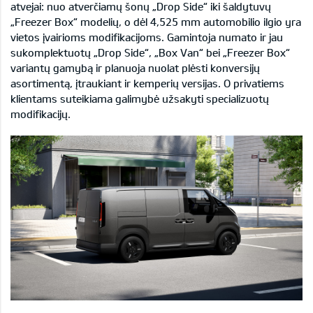
atvejai: nuo atverčiamų šonų „Drop Side“ iki šaldytuvų
„Freezer Box“ modelių, o dėl 4,525 mm automobilio ilgio yra
vietos įvairioms modifikacijoms. Gamintoja numato ir jau
sukomplektuotų „Drop Side“, „Box Van“ bei „Freezer Box“
variantų gamybą ir planuoja nuolat plėsti konversijų
asortimentą, įtraukiant ir kemperių versijas. O privatiems
klientams suteikiama galimybė užsakyti specializuotų
modifikacijų.