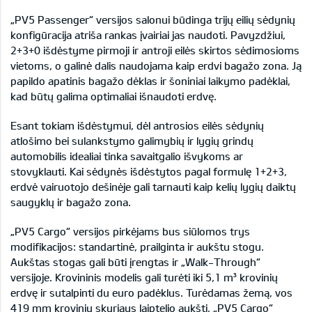
„PV5 Passenger“ versijos salonui būdinga trijų eilių sėdynių
konfigūracija atriša rankas įvairiai jas naudoti. Pavyzdžiui,
2+3+0 išdėstyme pirmoji ir antroji eilės skirtos sėdimosioms
vietoms, o galinė dalis naudojama kaip erdvi bagažo zona. Ją
papildo apatinis bagažo dėklas ir šoniniai laikymo padėklai,
kad būtų galima optimaliai išnaudoti erdvę.
Esant tokiam išdėstymui, dėl antrosios eilės sėdynių
atlošimo bei sulankstymo galimybių ir lygių grindų
automobilis idealiai tinka savaitgalio išvykoms ar
stovyklauti. Kai sėdynės išdėstytos pagal formulę 1+2+3,
erdvė vairuotojo dešinėje gali tarnauti kaip kelių lygių daiktų
saugyklų ir bagažo zona.
„PV5 Cargo“ versijos pirkėjams bus siūlomos trys
modifikacijos: standartinė, prailginta ir aukštu stogu.
Aukštas stogas gali būti įrengtas ir „Walk-Through“
versijoje. Krovininis modelis gali turėti iki 5,1 m³ krovinių
erdvę ir sutalpinti du euro padėklus. Turėdamas žemą, vos
419 mm krovinių skyriaus laiptelio aukštį, „PV5 Cargo“