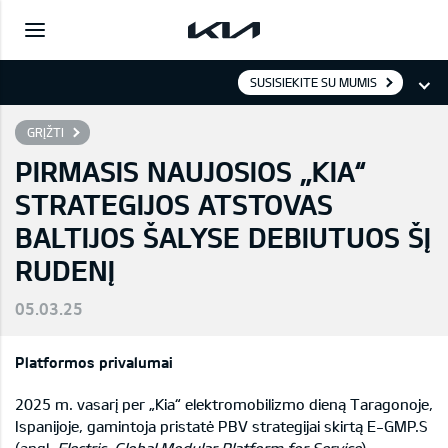
SUSISIEKITE SU MUMIS
GRĮŽTI
PIRMASIS NAUJOSIOS „KIA“
STRATEGIJOS ATSTOVAS
BALTIJOS ŠALYSE DEBIUTUOS ŠĮ
RUDENĮ
05.03.25
Platformos privalumai
2025 m. vasarį per „Kia“ elektromobilizmo dieną Taragonoje,
Ispanijoje, gamintoja pristatė PBV strategijai skirtą E-GMP.S