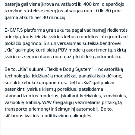
baterija gali viena įkrova nuvažiuoti iki 400 km, o sparčiojo
įkrovimo stotelėse energijos atsargas nuo 10 iki 80 proc.
galima atkurti per 30 minučių.
E-GMP.S platforma yra sukurta pagal vadinamąjį riedlentės
principą, kuris leidžia įvairius kėbulo modelius integruoti ant
plokščio pagrindo. Šis universalumas suteikia bendrovei
„Kia“ galimybę kurti platų PBV modelių asortimentą, skirtą
įvairiems segmentams nuo mažų iki didelių automobilių.
Be to, „Kia“ sukūrė „Flexible Body System“ – novatorišką
technologiją, leidžiančią moduliškai, panašiai kaip dėlionę,
surinkti kėbulo komponentus. Dėl to „Kia“ gali puikiai
patenkinti įvairius klientų poreikius, pateikdama
standartizuotus modelius, įskaitant keleivinius, krovininius,
važiuoklę-kabiną, WAV (neįgaliųjų vežimėliams pritaikytą
transporto priemonę) ir šeimyninį automobilį. Be to,
siūlomos įvairios modifikavimo galimybės.