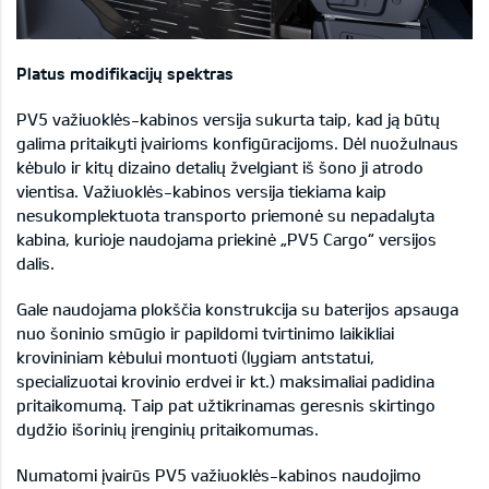
Platus modifikacijų spektras
PV5 važiuoklės-kabinos versija sukurta taip, kad ją būtų
galima pritaikyti įvairioms konfigūracijoms. Dėl nuožulnaus
kėbulo ir kitų dizaino detalių žvelgiant iš šono ji atrodo
vientisa. Važiuoklės-kabinos versija tiekiama kaip
nesukomplektuota transporto priemonė su nepadalyta
kabina, kurioje naudojama priekinė „PV5 Cargo“ versijos
dalis.
Gale naudojama plokščia konstrukcija su baterijos apsauga
nuo šoninio smūgio ir papildomi tvirtinimo laikikliai
krovininiam kėbului montuoti (lygiam antstatui,
specializuotai krovinio erdvei ir kt.) maksimaliai padidina
pritaikomumą. Taip pat užtikrinamas geresnis skirtingo
dydžio išorinių įrenginių pritaikomumas.
Numatomi įvairūs PV5 važiuoklės-kabinos naudojimo