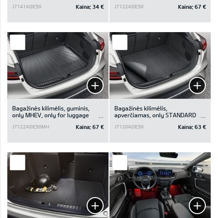
luggage board in upper position
Kaina:
34 €
Kaina:
67 €
J7141ADE50
J7122ADE50
Bagažinės kilimėlis, guminis,
Bagažinės kilimėlis,
only MHEV, only for luggage
apverčiamas, only STANDARD
board in upper position
trim, only for luggage board in
Kaina:
67 €
Kaina:
63 €
J7122ADE50MH
J7120ADE50
upper position