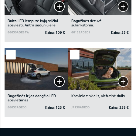
Balta LED lemputė kojų sričiai
Bagažinės dėtuvė,
apšviesti, Antra sėdynių eilė
sulankstoma.
Kaina:
109 €
Kaina:
55 €
66650ADE31W
66123ADE01
Bagažinės ir jos dangčio LED
Krovinio tinklelis, viršutinė dalis
apšvietimas
Kaina:
123 €
Kaina:
338 €
66652ADE00
J7150ADE50