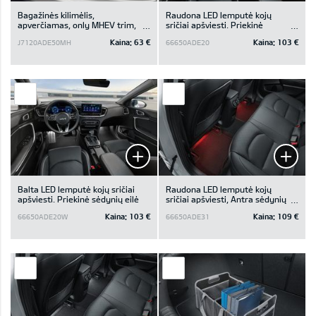
Bagažinės kilimėlis,
Raudona LED lemputė kojų
apverčiamas, only MHEV trim,
sričiai apšviesti. Priekinė
only for luggage board in upper
sėdynių eilė
Kaina:
63 €
Kaina:
103 €
J7120ADE50MH
66650ADE20
position
Balta LED lemputė kojų sričiai
Raudona LED lemputė kojų
apšviesti. Priekinė sėdynių eilė
sričiai apšviesti, Antra sėdynių
eilė
Kaina:
103 €
Kaina:
109 €
66650ADE20W
66650ADE31