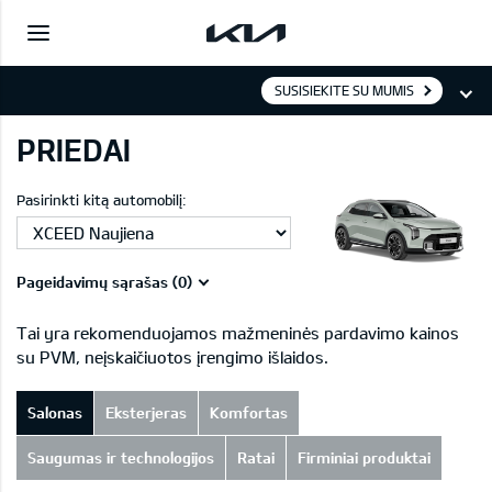
SUSISIEKITE SU MUMIS
PRIEDAI
Pasirinkti kitą automobilį:
Pageidavimų sąrašas (
0
)
Tai yra rekomenduojamos mažmeninės pardavimo kainos
su PVM, neįskaičiuotos įrengimo išlaidos.
Salonas
Eksterjeras
Komfortas
Saugumas ir technologijos
Ratai
Firminiai produktai