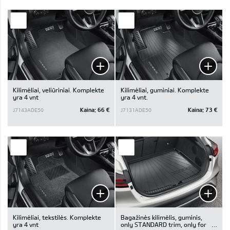
Kilimėliai, veliūriniai. Komplekte
Kilimėliai, guminiai. Komplekte
yra 4 vnt
yra 4 vnt.
Kaina:
66 €
Kaina:
73 €
J7143ADE50
J7131ADE50
Kilimėliai, tekstilės. Komplekte
Bagažinės kilimėlis, guminis,
yra 4 vnt
only STANDARD trim, only for