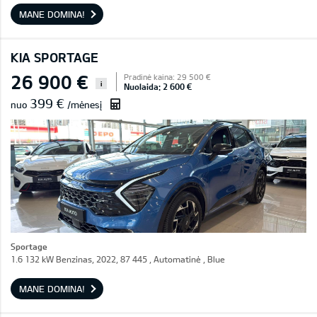
MANE DOMINA!
KIA SPORTAGE
26 900 €
Pradinė kaina: 29 500 €
i
Nuolaida: 2 600 €
399 €
nuo
/mėnesį
Sportage
1.6 132 kW Benzinas, 2022, 87 445 , Automatinė , Blue
MANE DOMINA!