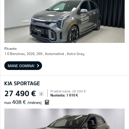
Picanto
1.0 Benzinas, 2026, 269 , Automatinė , Astro Gray
MANE DOMINA!
KIA SPORTAGE
27 490 €
Pradinė kaina: 28 500 €
i
Nuolaida: 1 010 €
408 €
nuo
/mėnesį