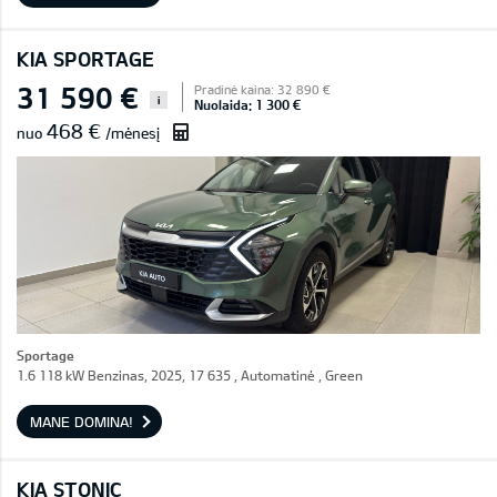
KIA SPORTAGE
31 590 €
Pradinė kaina: 32 890 €
i
Nuolaida: 1 300 €
468 €
nuo
/mėnesį
Sportage
1.6 118 kW Benzinas, 2025, 17 635 , Automatinė , Green
MANE DOMINA!
KIA STONIC