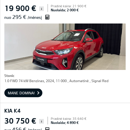
19 900 €
Pradinė kaina: 21 900 €
i
Nuolaida: 2 000 €
295 €
nuo
/mėnesį
Stonic
1.0 FWD 74 kW Benzinas, 2024, 11 000 , Automatinė , Signal Red
MANE DOMINA!
KIA K4
30 750 €
Pradinė kaina: 35 640 €
i
Nuolaida: 4 890 €
456 €