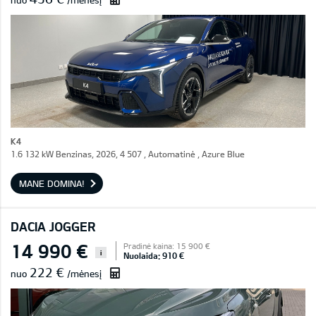
nuo
/mėnesį
K4
1.6 132 kW Benzinas, 2026, 4 507 , Automatinė , Azure Blue
MANE DOMINA!
DACIA JOGGER
14 990 €
Pradinė kaina: 15 900 €
i
Nuolaida: 910 €
222 €
nuo
/mėnesį