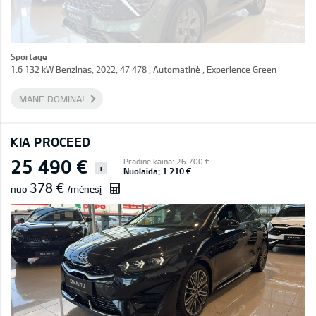
Sportage
1.6 132 kW Benzinas, 2022, 47 478 , Automatinė , Experience Green
MANE DOMINA!
KIA PROCEED
25 490 €
Pradinė kaina: 26 700 €
i
Nuolaida: 1 210 €
378 €
nuo
/mėnesį