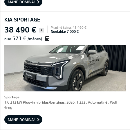
MANE DOMINA!
KIA SPORTAGE
38 490 €
Pradinė kaina: 45 490 €
i
Nuolaida: 7 000 €
571 €
nuo
/mėnesį
Sportage
1.6 212 kW Plug-in hibridas/benzinas, 2026, 1 232 , Automatinė , Wolf
Grey
MANE DOMINA!