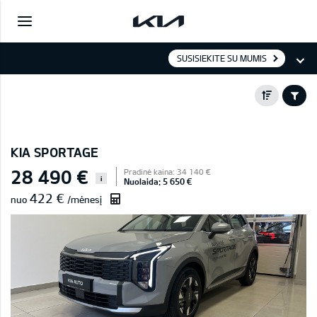
SUSISIEKITE SU MUMIS
KIA SPORTAGE
28 490 €
Pradinė kaina: 34 140 €
i
Nuolaida: 5 650 €
422 €
nuo
/mėnesį