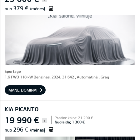
379 €
nuo
/mėnesį
Sportage
1.6 FWD 118 kW Benzinas, 2024, 31 642 , Automatinė , Gray
MANE DOMINA!
KIA PICANTO
19 990 €
Pradinė kaina: 21 290 €
i
Nuolaida: 1 300 €
296 €
nuo
/mėnesį