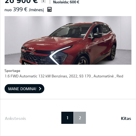
i
Nuolaida: 600 €
399 €
nuo
/mėnesį
Sportage
1.6 FWD Automatic 132 kW Benzinas, 2022, 93 170 , Automatinė , Red
MANE DOMINA!
1
2
Ankstesnis
Kitas