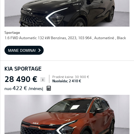
Sportage
1.6 FWD Automatic 132 kW Benzinas, 2023, 103 964 , Automatinė , Black
MANE DOMINA!
KIA SPORTAGE
28 490 €
Pradinė kaina: 30 900 €
i
Nuolaida: 2 410 €
422 €
nuo
/mėnesį