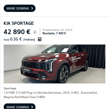
MANE DOMINA!
KIA SPORTAGE
42 890 €
Pradinė kaina: 50 290 €
i
Nuolaida: 7 400 €
636 €
nuo
/mėnesį
Sportage
1.6 FWD 212 kW Plug-in hibridas/benzinas, 2025, 4 483 , Automatinė ,
Magma Red+Black Pearl (HBR)
MANE DOMINA!