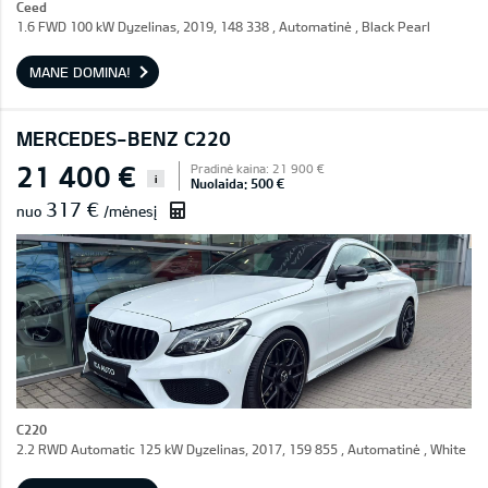
Ceed
1.6 FWD 100 kW Dyzelinas, 2019, 148 338 , Automatinė , Black Pearl
MANE DOMINA!
MERCEDES-BENZ C220
21 400 €
Pradinė kaina: 21 900 €
i
Nuolaida: 500 €
317 €
nuo
/mėnesį
C220
2.2 RWD Automatic 125 kW Dyzelinas, 2017, 159 855 , Automatinė , White