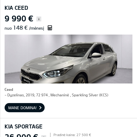
KIA CEED
9 990 €
i
148 €
nuo
/mėnesį
Ceed
- Dyzelinas, 2019, 72 974 , Mechaninė , Sparkling Silver (KCS)
MANE DOMINA!
KIA SPORTAGE
26 900 €
Pradinė kaina: 27 500 €