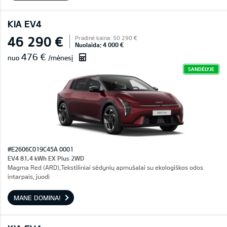
KIA EV4
46 290 €
Pradinė kaina: 50 290 €
Nuolaida: 4 000 €
476 €
nuo
/mėnesį
SANDĖLYJE
#E2606C019C45A 0001
EV4 81,4 kWh EX Plus 2WD
Magma Red (ARD),Tekstiliniai sėdynių apmušalai su ekologiškos odos
intarpais, juodi
MANE DOMINA!