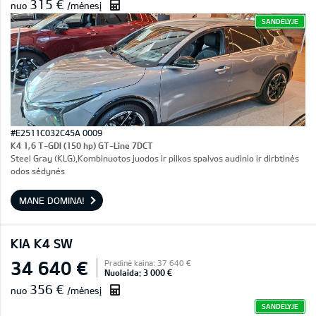
315 €
nuo
/mėnesį
SANDĖLYJE
#E2511C032C45A 0009
K4 1,6 T-GDI (150 hp) GT-Line 7DCT
Steel Gray (KLG),Kombinuotos juodos ir pilkos spalvos audinio ir dirbtinės
odos sėdynės
MANE DOMINA!
KIA K4 SW
34 640 €
Pradinė kaina: 37 640 €
Nuolaida: 3 000 €
356 €
nuo
/mėnesį
SANDĖLYJE