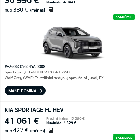
Nuolaida: 4 044 €
380 €
nuo
/mėnesį
SANDĖLYJE
#E2606C056C45A 0008
Sportage 1,6 T-GDI HEV EX 6AT 2WD
Wolf Grey (WAF),Tekstiliniai sėdynių apmušalai, juodi, EX
MANE DOMINA!
KIA SPORTAGE FL HEV
41 061 €
Pradinė kaina: 45 390 €
Nuolaida: 4 329 €
422 €
nuo
/mėnesį
SANDĖLYJE