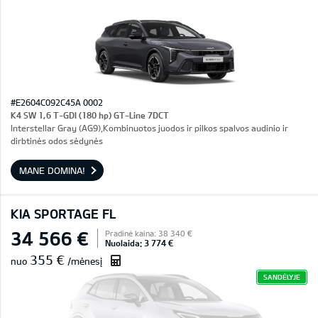
#E2604C092C45A 0002
K4 SW 1,6 T-GDI (180 hp) GT-Line 7DCT
Interstellar Gray (AG9),Kombinuotos juodos ir pilkos spalvos audinio ir
dirbtinės odos sėdynės
MANE DOMINA!
KIA SPORTAGE FL
34 566 €
Pradinė kaina: 38 340 €
Nuolaida: 3 774 €
355 €
nuo
/mėnesį
SANDĖLYJE