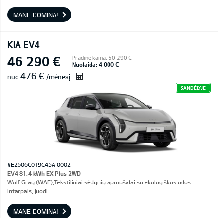
MANE DOMINA!
KIA EV4
46 290 €
Pradinė kaina: 50 290 €
Nuolaida: 4 000 €
476 €
nuo
/mėnesį
SANDĖLYJE
#E2606C019C45A 0002
EV4 81,4 kWh EX Plus 2WD
Wolf Gray (WAF),Tekstiliniai sėdynių apmušalai su ekologiškos odos
intarpais, juodi
MANE DOMINA!