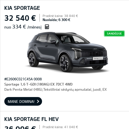
KIA SPORTAGE
32 540 €
Pradinė kaina: 38 840 €
Nuolaida: 6 300 €
334 €
nuo
/mėnesį
SANDĖLYJE
#E2606C021C45A 0008
Sportage 1,6 T-GDI (180AG) EX 7DCT 4WD
Dark Penta Metal (H8G),Tekstiliniai sėdynių apmušalai, juodi, EX
MANE DOMINA!
KIA SPORTAGE FL HEV
36 996 €
Pradinė kaina: 41 040 €