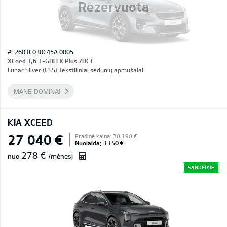
Rezervuota
#E2601C030C45A 0005
XCeed 1,6 T-GDI LX Plus 7DCT
Lunar Silver (CSS),Tekstiliniai sėdynių apmušalai
MANE DOMINA!
KIA XCEED
27 040 €
Pradinė kaina: 30 190 €
Nuolaida: 3 150 €
278 €
nuo
/mėnesį
SANDĖLYJE