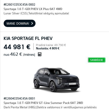
#E2601C053C45A 0002
Sportage 1.6 T-GDI PHEV LX Plus 6AT 4WD
Lunar Silver (CSS),Tekstiliniai sėdynių apmušalai
MANE DOMINA!
KIA SPORTAGE FL PHEV
44 981 €
Pradinė kaina: 49 790 €
Nuolaida: 4 809 €
462 €
nuo
/mėnesį
SANDĖLYJE
#E2604C054C45A 0001
Sportage 1.6 T-GDI PHEV GT-Line Summer Pack 6AT 2WD
Dark Penta Metal (H8G),Elektra valdomos ir ventiliuojamos priekinės