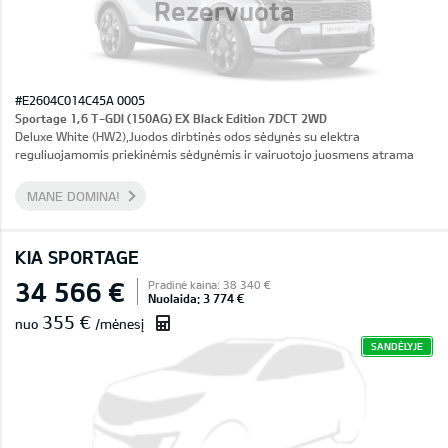
Rezervuota
#E2604C014C45A 0005
Sportage 1,6 T-GDI (150AG) EX Black Edition 7DCT 2WD
Deluxe White (HW2),Juodos dirbtinės odos sėdynės su elektra
reguliuojamomis priekinėmis sėdynėmis ir vairuotojo juosmens atrama
MANE DOMINA!
KIA SPORTAGE
34 566 €
Pradinė kaina: 38 340 €
Nuolaida: 3 774 €
355 €
nuo
/mėnesį
SANDĖLYJE