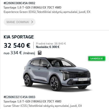
#E2606C008C45A 0002
Sportage 1,6 T-GDI (180AG) EX 7DCT 4WD
Experience Green (EXG),Tekstiliniai sėdynių apmušalai, juodi, EX
MANE DOMINA!
KIA SPORTAGE
32 540 €
Pradinė kaina: 38 840 €
Nuolaida: 6 300 €
334 €
nuo
/mėnesį
SANDĖLYJE
#E2606C021C45A 0003
Sportage 1,6 T-GDI (180AG) EX 7DCT 4WD
Lunar Silver (CSS),Tekstiliniai sėdynių apmušalai, juodi, EX