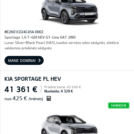
#E2601C024C45A 0002
Sportage 1,6 T-GDI HEV GT-Line 6AT 2WD
Lunar Silver+Black Pearl (HA5),Juodos verstos odos sėdynės, elektra
valdomos priekinės sėdynės
MANE DOMINA!
KIA SPORTAGE FL HEV
41 361 €
Pradinė kaina: 45 690 €
Nuolaida: 4 329 €
425 €
nuo
/mėnesį
SANDĖLYJE