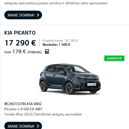
sėdynės aptrauktos juodos zomšos ir dirbtinės odos apmušalais
MANE DOMINA!
KIA PICANTO
17 290 €
Pradinė kaina: 18 790 €
Nuolaida: 1 500 €
178 €
nuo
/mėnesį
SANDĖLYJE
#E2601C078C45A 0002
Picanto 1,0 GDI EX AMT
Smoke Blue (EU3),Tekstiliniai sėdynių apmušalai
MANE DOMINA!