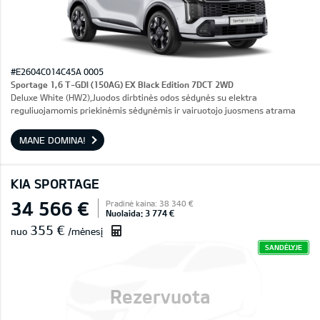
#E2604C014C45A 0005
Sportage 1,6 T-GDI (150AG) EX Black Edition 7DCT 2WD
Deluxe White (HW2),Juodos dirbtinės odos sėdynės su elektra
reguliuojamomis priekinėmis sėdynėmis ir vairuotojo juosmens atrama
MANE DOMINA!
KIA SPORTAGE
34 566 €
Pradinė kaina: 38 340 €
Nuolaida: 3 774 €
355 €
nuo
/mėnesį
SANDĖLYJE
Rezervuota