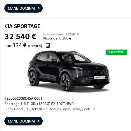
MANE DOMINA!
KIA SPORTAGE
32 540 €
Pradinė kaina: 38 840 €
Nuolaida: 6 300 €
334 €
nuo
/mėnesį
SANDĖLYJE
#E2606C008C45A 0001
Sportage 1,6 T-GDI (180AG) EX 7DCT 4WD
Black Pearl (1K),Tekstiliniai sėdynių apmušalai, juodi, EX
MANE DOMINA!