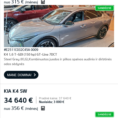
315 €
nuo
/mėnesį
SANDĖLYJE
#E2511C032C45A 0009
K4 1,6 T-GDI (150 hp) GT-Line 7DCT
Steel Gray (KLG),Kombinuotos juodos ir pilkos spalvos audinio ir dirbtinės
odos sėdynės
MANE DOMINA!
KIA K4 SW
34 640 €
Pradinė kaina: 37 640 €
Nuolaida: 3 000 €
356 €
nuo
/mėnesį
SANDĖLYJE