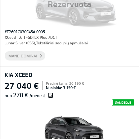
Rezervuota
#E2601C030C45A 0005
XCeed 1,6 T-GDI LX Plus 7DCT
Lunar Silver (CSS),Tekstiliniai sėdynių apmušalai
MANE DOMINA!
KIA XCEED
27 040 €
Pradinė kaina: 30 190 €
Nuolaida: 3 150 €
278 €
nuo
/mėnesį
SANDĖLYJE