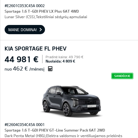
#E2601C053C45A 0002
Sportage 1.6 T-GDI PHEV LX Plus 6AT 4WD
Lunar Silver (CSS),Tekstiliniai sėdynių apmušalai
MANE DOMINA!
KIA SPORTAGE FL PHEV
44 981 €
Pradinė kaina: 49 790 €
Nuolaida: 4 809 €
462 €
nuo
/mėnesį
SANDĖLYJE
#E2604C054C45A 0001
Sportage 1.6 T-GDI PHEV GT-Line Summer Pack 6AT 2WD
Dark Penta Metal (H8G),Elektra valdomos ir ventiliuojamos priekinės