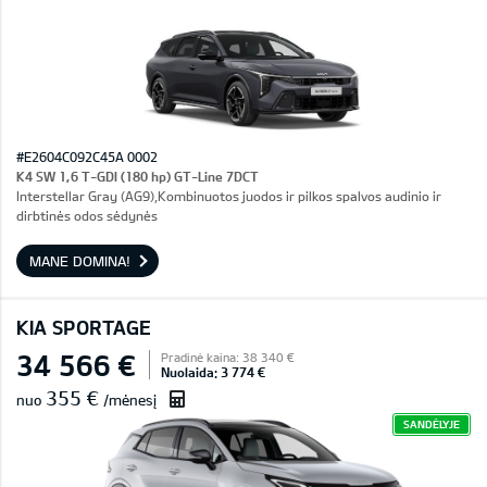
#E2604C092C45A 0002
K4 SW 1,6 T-GDI (180 hp) GT-Line 7DCT
Interstellar Gray (AG9),Kombinuotos juodos ir pilkos spalvos audinio ir
dirbtinės odos sėdynės
MANE DOMINA!
KIA SPORTAGE
34 566 €
Pradinė kaina: 38 340 €
Nuolaida: 3 774 €
355 €
nuo
/mėnesį
SANDĖLYJE