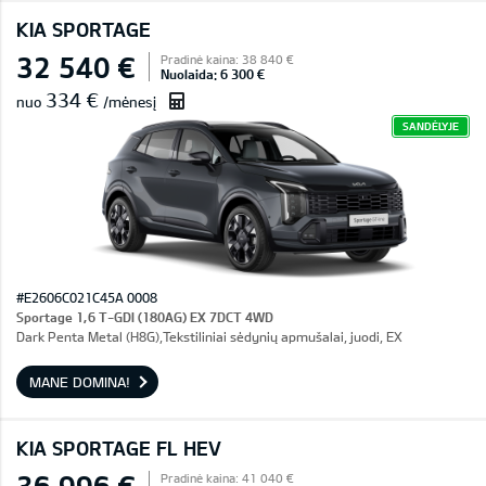
KIA SPORTAGE
32 540 €
Pradinė kaina: 38 840 €
Nuolaida: 6 300 €
334 €
nuo
/mėnesį
SANDĖLYJE
#E2606C021C45A 0008
Sportage 1,6 T-GDI (180AG) EX 7DCT 4WD
Dark Penta Metal (H8G),Tekstiliniai sėdynių apmušalai, juodi, EX
MANE DOMINA!
KIA SPORTAGE FL HEV
36 996 €
Pradinė kaina: 41 040 €