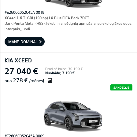
#E2606C052C45A 0019
XCeed 1,6 T-GDI (150 hp) LX Plus FIFA Pack 7DCT
Dark Penta Metal (H8S),Tekstiliniai sėdynių apmušalai su ekologiškos odos
intarpais, juodi
MANE DOMINA!
KIA XCEED
27 040 €
Pradinė kaina: 30 190 €
Nuolaida: 3 150 €
278 €
nuo
/mėnesį
SANDĖLYJE
#E2606C052C45A 0009