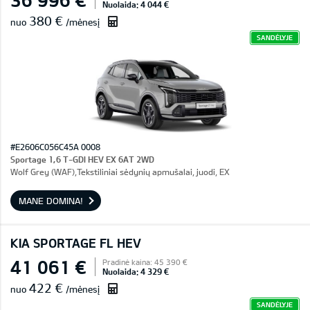
Nuolaida: 4 044 €
380 €
nuo
/mėnesį
SANDĖLYJE
#E2606C056C45A 0008
Sportage 1,6 T-GDI HEV EX 6AT 2WD
Wolf Grey (WAF),Tekstiliniai sėdynių apmušalai, juodi, EX
MANE DOMINA!
KIA SPORTAGE FL HEV
41 061 €
Pradinė kaina: 45 390 €
Nuolaida: 4 329 €
422 €
nuo
/mėnesį
SANDĖLYJE