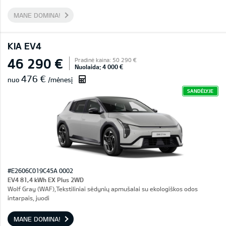
MANE DOMINA!
KIA EV4
46 290 €
Pradinė kaina: 50 290 €
Nuolaida: 4 000 €
476 €
nuo
/mėnesį
SANDĖLYJE
#E2606C019C45A 0002
EV4 81,4 kWh EX Plus 2WD
Wolf Gray (WAF),Tekstiliniai sėdynių apmušalai su ekologiškos odos
intarpais, juodi
MANE DOMINA!