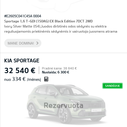
#E2605C041C45A 0004
Sportage 1,6 T-GDI (150AG) EX Black Edition 7DCT 2WD
Ivory Silver Matte (IS4),Juodos dirbtinės odos sėdynės su elektra
reguliuojamomis priekinėmis sėdynėmis ir vairuotojo juosmens atrama
MANE DOMINA!
KIA SPORTAGE
32 540 €
Pradinė kaina: 38 840 €
Nuolaida: 6 300 €
334 €
nuo
/mėnesį
SANDĖLYJE
Rezervuota