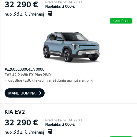
32 290 €
Pradinė kaina: 34 290 €
Nuolaida: 2 000 €
332 €
nuo
/mėnesį
SANDĖLYJE
#E2605C030C45A 0006
EV2 42,2 kWh EX Plus 2WD
Frost Blue (EBU),Tekstiliniai sėdynių apmušalai, pilki
MANE DOMINA!
KIA EV2
32 290 €
Pradinė kaina: 34 290 €
Nuolaida: 2 000 €
332 €
nuo
/mėnesį