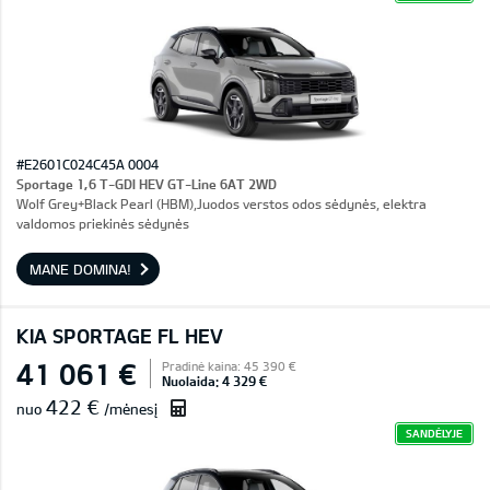
#E2601C024C45A 0004
Sportage 1,6 T-GDI HEV GT-Line 6AT 2WD
Wolf Grey+Black Pearl (HBM),Juodos verstos odos sėdynės, elektra
valdomos priekinės sėdynės
MANE DOMINA!
KIA SPORTAGE FL HEV
41 061 €
Pradinė kaina: 45 390 €
Nuolaida: 4 329 €
422 €
nuo
/mėnesį
SANDĖLYJE