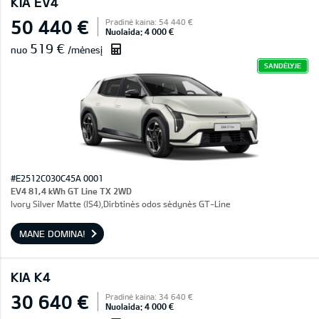
KIA EV4
50 440 €
Pradinė kaina: 54 440 €
Nuolaida: 4 000 €
519 €
nuo
/mėnesį
SANDĖLYJE
#E2512C030C45A 0001
EV4 81,4 kWh GT Line TX 2WD
Ivory Silver Matte (IS4),Dirbtinės odos sėdynės GT-Line
MANE DOMINA!
KIA K4
30 640 €
Pradinė kaina: 34 640 €
Nuolaida: 4 000 €