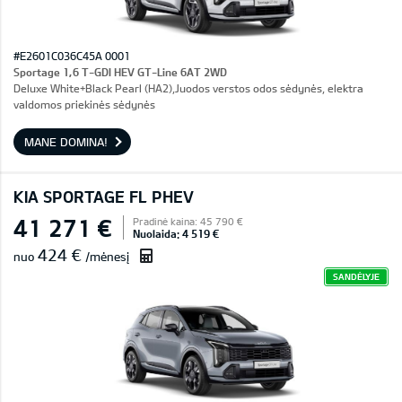
#E2601C036C45A 0001
Sportage 1,6 T-GDI HEV GT-Line 6AT 2WD
Deluxe White+Black Pearl (HA2),Juodos verstos odos sėdynės, elektra
valdomos priekinės sėdynės
MANE DOMINA!
KIA SPORTAGE FL PHEV
41 271 €
Pradinė kaina: 45 790 €
Nuolaida: 4 519 €
424 €
nuo
/mėnesį
SANDĖLYJE