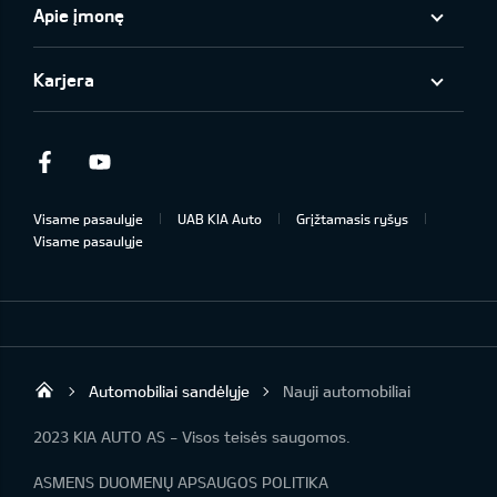
Apie įmonę
Karjera
Facebook
Youtube
Visame pasaulyje
UAB KIA Auto
Grįžtamasis ryšys
Visame pasaulyje
Automobiliai sandėlyje
Nauji automobiliai
UAB „Kia Auto“
2023 KIA AUTO AS - Visos teisės saugomos.
ASMENS DUOMENŲ APSAUGOS POLITIKA