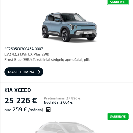
SANDĖLYJE
#E2605C030C45A 0007
EV2 42,2 kWh EX Plus 2WD
Frost Blue (EBU),Tekstiliniai sėdynių apmušalai, pilki
MANE DOMINA!
KIA XCEED
25 226 €
Pradinė kaina: 27 890 €
Nuolaida: 2 664 €
259 €
nuo
/mėnesį
SANDĖLYJE