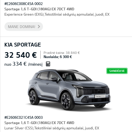
#E2606C008C45A 0002
Sportage 1,6 T-GDI (180AG) EX 7DCT 4WD
Experience Green (EXG),Tekstiliniai sėdynių apmušalai, juodi, EX
MANE DOMINA!
KIA SPORTAGE
32 540 €
Pradinė kaina: 38 840 €
Nuolaida: 6 300 €
334 €
nuo
/mėnesį
SANDĖLYJE
#E2606C021C45A 0003
Sportage 1,6 T-GDI (180AG) EX 7DCT 4WD
Lunar Silver (CSS),Tekstiliniai sėdynių apmušalai, juodi, EX