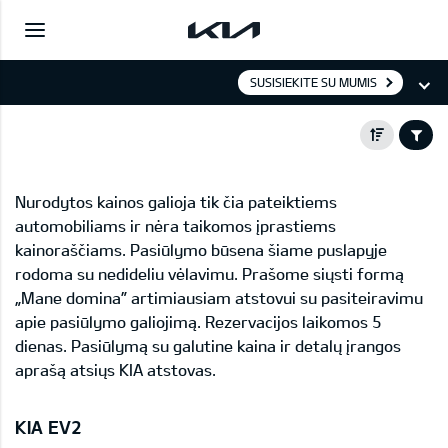
SUSISIEKITE SU MUMIS
Nurodytos kainos galioja tik čia pateiktiems
automobiliams ir nėra taikomos įprastiems
kainoraščiams. Pasiūlymo būsena šiame puslapyje
rodoma su nedideliu vėlavimu. Prašome siųsti formą
„Mane domina” artimiausiam atstovui su pasiteiravimu
apie pasiūlymo galiojimą. Rezervacijos laikomos 5
dienas. Pasiūlymą su galutine kaina ir detalų įrangos
aprašą atsiųs KIA atstovas.
KIA EV2