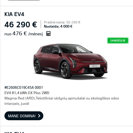
KIA EV4
46 290 €
Pradinė kaina: 50 290 €
Nuolaida: 4 000 €
476 €
nuo
/mėnesį
SANDĖLYJE
#E2606C019C45A 0001
EV4 81,4 kWh EX Plus 2WD
Magma Red (ARD),Tekstiliniai sėdynių apmušalai su ekologiškos odos
intarpais, juodi
MANE DOMINA!