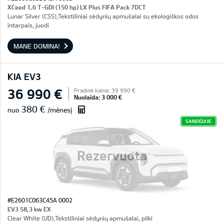
XCeed 1,6 T-GDI (150 hp) LX Plus FIFA Pack 7DCT
Lunar Silver (CSS),Tekstiliniai sėdynių apmušalai su ekologiškos odos
intarpais, juodi
MANE DOMINA!
KIA EV3
36 990 €
Pradinė kaina: 39 990 €
Nuolaida: 3 000 €
380 €
nuo
/mėnesį
SANDĖLYJE
Rezervuota
#E2601C063C45A 0002
EV3 58,3 kw EX
Clear White (UD),Tekstiliniai sėdynių apmušalai, pilki