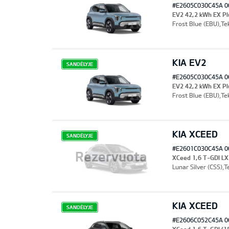
#E2605C030C45A 0
EV2 42,2 kWh EX P
Frost Blue (EBU),Tek
KIA EV2
SANDĖLYJE
#E2605C030C45A 0
EV2 42,2 kWh EX P
Frost Blue (EBU),Tek
KIA XCEED
SANDĖLYJE
#E2601C030C45A 0
Rezervuota
XCeed 1,6 T-GDI LX
Lunar Silver (CSS),T
KIA XCEED
SANDĖLYJE
#E2606C052C45A 0