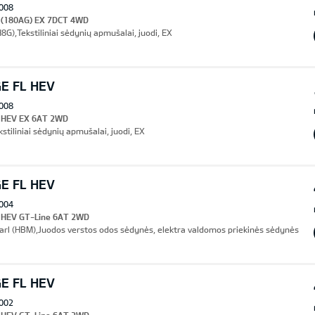
008
I (180AG) EX 7DCT 4WD
8G),Tekstiliniai sėdynių apmušalai, juodi, EX
E FL HEV
008
I HEV EX 6AT 2WD
stiliniai sėdynių apmušalai, juodi, EX
E FL HEV
004
I HEV GT-Line 6AT 2WD
arl (HBM),Juodos verstos odos sėdynės, elektra valdomos priekinės sėdynės
E FL HEV
002