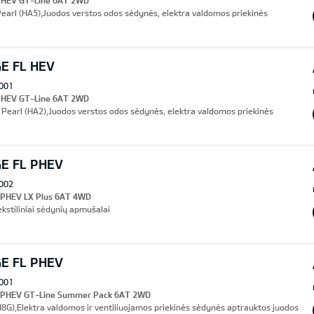
I HEV GT-Line 6AT 2WD
Pearl (HA5),Juodos verstos odos sėdynės, elektra valdomos priekinės
E FL HEV
001
I HEV GT-Line 6AT 2WD
Pearl (HA2),Juodos verstos odos sėdynės, elektra valdomos priekinės
E FL PHEV
002
I PHEV LX Plus 6AT 4WD
ekstiliniai sėdynių apmušalai
E FL PHEV
001
I PHEV GT-Line Summer Pack 6AT 2WD
8G),Elektra valdomos ir ventiliuojamos priekinės sėdynės aptrauktos juodos