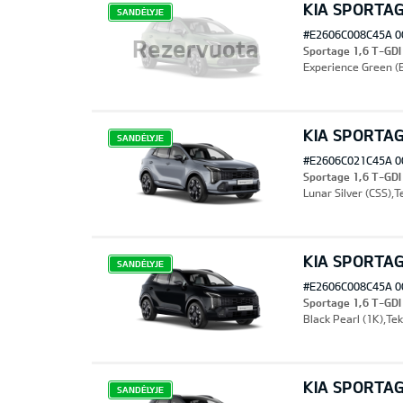
KIA SPORTA
SANDĖLYJE
#E2606C008C45A 0
Rezervuota
Sportage 1,6 T-GD
Experience Green (E
KIA SPORTA
SANDĖLYJE
#E2606C021C45A 0
Sportage 1,6 T-GD
Lunar Silver (CSS),T
KIA SPORTA
SANDĖLYJE
#E2606C008C45A 0
Sportage 1,6 T-GD
Black Pearl (1K),Tek
KIA SPORTA
SANDĖLYJE