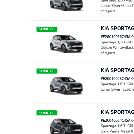
Sportage 1,6 T-GD
Lunar Silver+Black 
sėdynės
KIA SPORTAG
SANDĖLYJE
#E2601C036C45A 0
Sportage 1,6 T-GD
Deluxe White+Black 
sėdynės
KIA SPORTAG
SANDĖLYJE
#E2601C053C45A 0
Sportage 1.6 T-GD
Lunar Silver (CSS),T
KIA SPORTAG
SANDĖLYJE
#E2604C054C45A 0
Sportage 1.6 T-GD
Dark Penta Metal (H