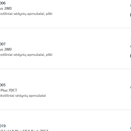
006
lus 2WD
stiliniai sėdynių apmušalai, pilki
007
lus 2WD
stiliniai sėdynių apmušalai, pilki
005
 Plus 7DCT
ekstiliniai sėdynių apmušalai
019