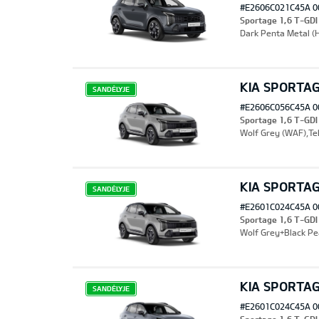
#E2606C021C45A 0
Sportage 1,6 T-GD
Dark Penta Metal (H
KIA SPORTAG
SANDĖLYJE
#E2606C056C45A 0
Sportage 1,6 T-GD
Wolf Grey (WAF),Tek
KIA SPORTAG
SANDĖLYJE
#E2601C024C45A 0
Sportage 1,6 T-GD
Wolf Grey+Black Pe
KIA SPORTAG
SANDĖLYJE
#E2601C024C45A 0