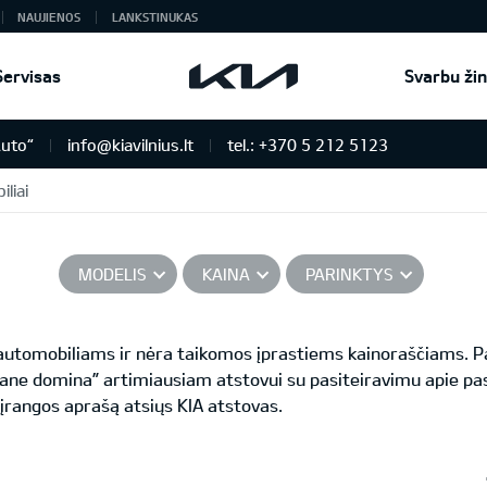
NAUJIENOS
LANKSTINUKAS
Servisas
Svarbu žin
Auto“
info@kiavilnius.lt
tel.: +370 5 212 5123
liai
MODELIS
KAINA
PARINKTYS
s automobiliams ir nėra taikomos įprastiems kainoraščiams.
ane domina” artimiausiam atstovui su pasiteiravimu apie pas
 įrangos aprašą atsiųs KIA atstovas.