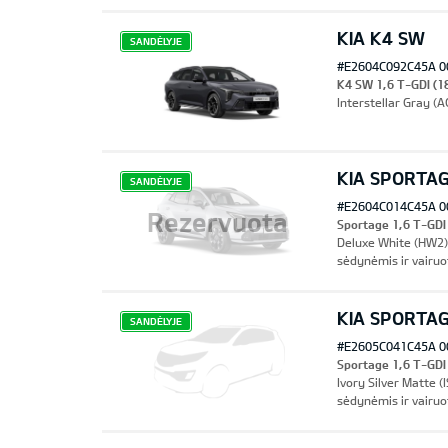
KIA K4 SW
SANDĖLYJE
#E2604C092C45A 0
K4 SW 1,6 T-GDI (1
Interstellar Gray (
KIA SPORTAG
SANDĖLYJE
#E2604C014C45A 0
Rezervuota
Sportage 1,6 T-GDI
Deluxe White (HW2)
sėdynėmis ir vairu
KIA SPORTA
SANDĖLYJE
#E2605C041C45A 0
Sportage 1,6 T-GDI
Ivory Silver Matte 
sėdynėmis ir vairu