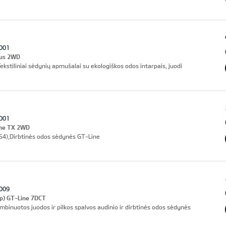
001
lus 2WD
stiliniai sėdynių apmušalai su ekologiškos odos intarpais, juodi
001
ine TX 2WD
(IS4),Dirbtinės odos sėdynės GT-Line
009
hp) GT-Line 7DCT
mbinuotos juodos ir pilkos spalvos audinio ir dirbtinės odos sėdynės