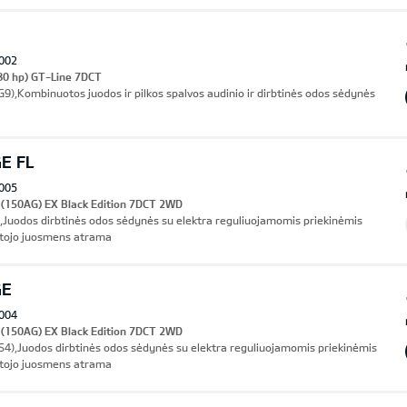
002
80 hp) GT-Line 7DCT
AG9),Kombinuotos juodos ir pilkos spalvos audinio ir dirbtinės odos sėdynės
E FL
005
 (150AG) EX Black Edition 7DCT 2WD
,Juodos dirbtinės odos sėdynės su elektra reguliuojamomis priekinėmis
otojo juosmens atrama
GE
004
 (150AG) EX Black Edition 7DCT 2WD
(IS4),Juodos dirbtinės odos sėdynės su elektra reguliuojamomis priekinėmis
otojo juosmens atrama