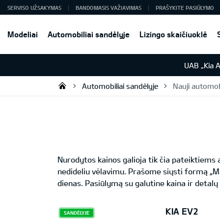
SERVISO UŽSAKYMAS
BANDOMASIS VAŽIAVIMAS
PRAŠYKITE PASIŪLYMO
Modeliai
Automobiliai sandėlyje
Lizingo skaičiuoklė
UAB „Kia 
Automobiliai sandėlyje
Nauji automobi
UAB „Kia Auto“
Nurodytos kainos galioja tik čia pateiktiem
nedideliu vėlavimu. Prašome siųsti formą „M
dienas. Pasiūlymą su galutine kaina ir detalų
KIA EV2
SANDĖLYJE