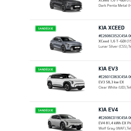
XCeed 1,6 T-GDI (1
Dark Penta Metal (H
KIA XCEED
SANDĖLYJE
#E2606C052C45A 0
XCeed 1,6 T-GDI (1
Lunar Silver (CSS),T
KIA EV3
SANDĖLYJE
#E2601C063C45A 0
EV3 58,3 kw EX
Clear White (UD),Tek
KIA EV4
SANDĖLYJE
#E2606C019C45A 0
EV4 81,4 kWh EX P
Wolf Gray (WAF),Tek