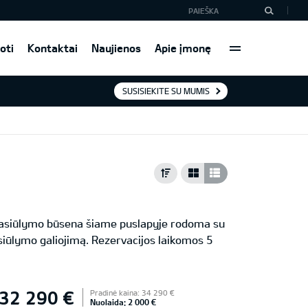
oti
Kontaktai
Naujienos
Apie įmonę
SUSISIEKITE SU MUMIS
 Pasiūlymo būsena šiame puslapyje rodoma su
iūlymo galiojimą. Rezervacijos laikomos 5
32 290 €
Pradinė kaina: 34 290 €
Nuolaida: 2 000 €