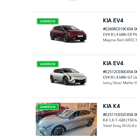
KIA EV4
SANDĖLYJE
#E2606C019C45A 0
EV4 81,4 kWh EX P
Magma Red (ARD),Tek
KIA EV4
SANDĖLYJE
#E2512C030C45A 0
EV4 81,4 kWh GT L
Ivory Silver Matte 
KIA K4
SANDĖLYJE
#E2511C032C45A 0
K4 1,6 T-GDI (150 
Steel Gray (KLG),Ko