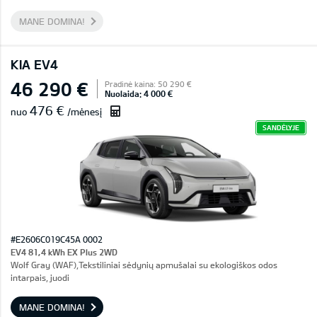
MANE DOMINA!
KIA EV4
46 290 €
Pradinė kaina: 50 290 €
Nuolaida: 4 000 €
476 €
nuo
/mėnesį
SANDĖLYJE
#E2606C019C45A 0002
EV4 81,4 kWh EX Plus 2WD
Wolf Gray (WAF),Tekstiliniai sėdynių apmušalai su ekologiškos odos
intarpais, juodi
MANE DOMINA!