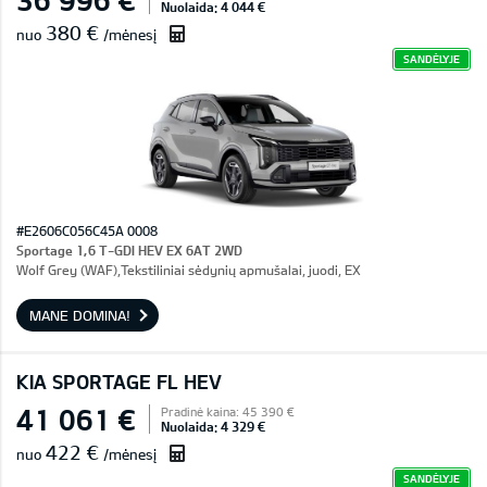
Nuolaida: 4 044 €
380 €
nuo
/mėnesį
SANDĖLYJE
#E2606C056C45A 0008
Sportage 1,6 T-GDI HEV EX 6AT 2WD
Wolf Grey (WAF),Tekstiliniai sėdynių apmušalai, juodi, EX
MANE DOMINA!
KIA SPORTAGE FL HEV
41 061 €
Pradinė kaina: 45 390 €
Nuolaida: 4 329 €
422 €
nuo
/mėnesį
SANDĖLYJE