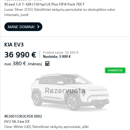
XCeed 1,6 T-GDI (150 hp) LX Plus FIFA Pack 7DCT
Lunar Silver (CSS),Tekstiliniai sėdynių apmušalai su ekologiškos odos
intarpais, juodi
MANE DOMINA!
KIA EV3
36 990 €
Pradinė kaina: 39 990 €
Nuolaida: 3 000 €
380 €
nuo
/mėnesį
SANDĖLYJE
Rezervuota
#E2601C063C45A 0002
EV3 58,3 kw EX
Clear White (UD),Tekstiliniai sėdynių apmušalai, pilki