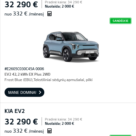
32 290 €
Pradinė kaina: 34 290 €
Nuolaida: 2 000 €
332 €
nuo
/mėnesį
SANDĖLYJE
#E2605C030C45A 0006
EV2 42,2 kWh EX Plus 2WD
Frost Blue (EBU),Tekstiliniai sėdynių apmušalai, pilki
MANE DOMINA!
KIA EV2
32 290 €
Pradinė kaina: 34 290 €
Nuolaida: 2 000 €
332 €
nuo
/mėnesį