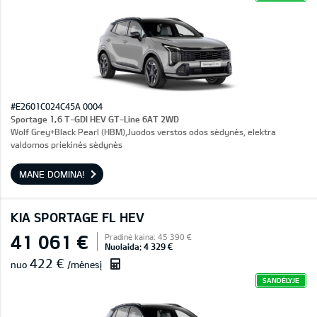
#E2601C024C45A 0004
Sportage 1,6 T-GDI HEV GT-Line 6AT 2WD
Wolf Grey+Black Pearl (HBM),Juodos verstos odos sėdynės, elektra
valdomos priekinės sėdynės
MANE DOMINA!
KIA SPORTAGE FL HEV
41 061 €
Pradinė kaina: 45 390 €
Nuolaida: 4 329 €
422 €
nuo
/mėnesį
SANDĖLYJE