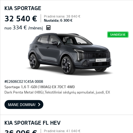
KIA SPORTAGE
32 540 €
Pradinė kaina: 38 840 €
Nuolaida: 6 300 €
334 €
nuo
/mėnesį
SANDĖLYJE
#E2606C021C45A 0008
Sportage 1,6 T-GDI (180AG) EX 7DCT 4WD
Dark Penta Metal (H8G),Tekstiliniai sėdynių apmušalai, juodi, EX
MANE DOMINA!
KIA SPORTAGE FL HEV
36 996 €
Pradinė kaina: 41 040 €