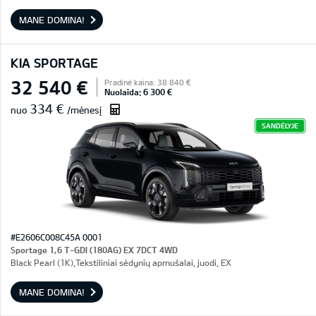
MANE DOMINA!
KIA SPORTAGE
32 540 €
Pradinė kaina: 38 840 €
Nuolaida: 6 300 €
334 €
nuo
/mėnesį
SANDĖLYJE
#E2606C008C45A 0001
Sportage 1,6 T-GDI (180AG) EX 7DCT 4WD
Black Pearl (1K),Tekstiliniai sėdynių apmušalai, juodi, EX
MANE DOMINA!