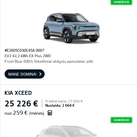
SANDĖLYJE
#E2605C030C45A 0007
EV2 42,2 kWh EX Plus 2WD
Frost Blue (EBU),Tekstiliniai sėdynių apmušalai, pilki
MANE DOMINA!
KIA XCEED
25 226 €
Pradinė kaina: 27 890 €
Nuolaida: 2 664 €
259 €
nuo
/mėnesį
SANDĖLYJE