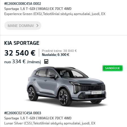
#E2606C008C45A 0002
Sportage 1,6 T-GDI (180AG) EX 7DCT 4WD
Experience Green (EXG),Tekstiliniai sėdynių apmušalai, juodi, EX
MANE DOMINA!
KIA SPORTAGE
32 540 €
Pradinė kaina: 38 840 €
Nuolaida: 6 300 €
334 €
nuo
/mėnesį
SANDĖLYJE
#E2606C021C45A 0003
Sportage 1,6 T-GDI (180AG) EX 7DCT 4WD
Lunar Silver (CSS),Tekstiliniai sėdynių apmušalai, juodi, EX