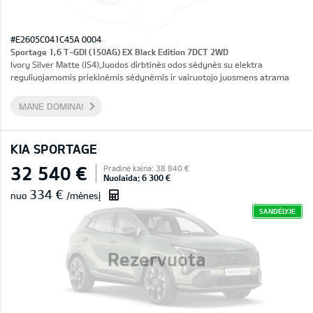
#E2605C041C45A 0004
Sportage 1,6 T-GDI (150AG) EX Black Edition 7DCT 2WD
Ivory Silver Matte (IS4),Juodos dirbtinės odos sėdynės su elektra
reguliuojamomis priekinėmis sėdynėmis ir vairuotojo juosmens atrama
MANE DOMINA!
KIA SPORTAGE
32 540 €
Pradinė kaina: 38 840 €
Nuolaida: 6 300 €
334 €
nuo
/mėnesį
SANDĖLYJE
Rezervuota