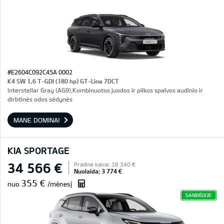
#E2604C092C45A 0002
K4 SW 1,6 T-GDI (180 hp) GT-Line 7DCT
Interstellar Gray (AG9),Kombinuotos juodos ir pilkos spalvos audinio ir
dirbtinės odos sėdynės
MANE DOMINA!
KIA SPORTAGE
34 566 €
Pradinė kaina: 38 340 €
Nuolaida: 3 774 €
355 €
nuo
/mėnesį
SANDĖLYJE