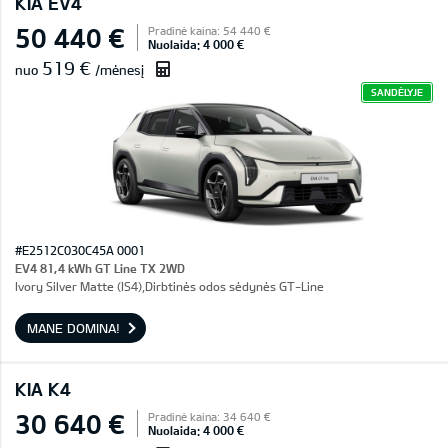
KIA EV4
50 440 €
Pradinė kaina: 54 440 €
Nuolaida: 4 000 €
519 €
nuo
/mėnesį
SANDĖLYJE
#E2512C030C45A 0001
EV4 81,4 kWh GT Line TX 2WD
Ivory Silver Matte (IS4),Dirbtinės odos sėdynės GT-Line
MANE DOMINA!
KIA K4
30 640 €
Pradinė kaina: 34 640 €
Nuolaida: 4 000 €