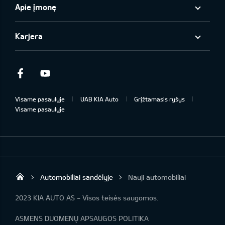
Apie įmonę
Karjera
Facebook
Youtube
Visame pasaulyje
UAB KIA Auto
Grįžtamasis ryšys
Visame pasaulyje
Automobiliai sandėlyje
Nauji automobiliai
UAB „Kia Auto“
2023 KIA AUTO AS - Visos teisės saugomos.
ASMENS DUOMENŲ APSAUGOS POLITIKA