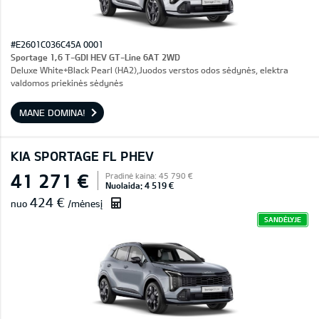
#E2601C036C45A 0001
Sportage 1,6 T-GDI HEV GT-Line 6AT 2WD
Deluxe White+Black Pearl (HA2),Juodos verstos odos sėdynės, elektra
valdomos priekinės sėdynės
MANE DOMINA!
KIA SPORTAGE FL PHEV
41 271 €
Pradinė kaina: 45 790 €
Nuolaida: 4 519 €
424 €
nuo
/mėnesį
SANDĖLYJE