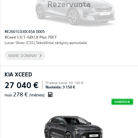
Rezervuota
#E2601C030C45A 0005
XCeed 1,6 T-GDI LX Plus 7DCT
Lunar Silver (CSS),Tekstiliniai sėdynių apmušalai
MANE DOMINA!
KIA XCEED
27 040 €
Pradinė kaina: 30 190 €
Nuolaida: 3 150 €
278 €
nuo
/mėnesį
SANDĖLYJE