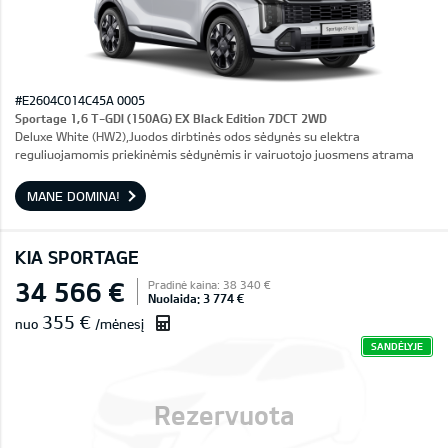
#E2604C014C45A 0005
Sportage 1,6 T-GDI (150AG) EX Black Edition 7DCT 2WD
Deluxe White (HW2),Juodos dirbtinės odos sėdynės su elektra
reguliuojamomis priekinėmis sėdynėmis ir vairuotojo juosmens atrama
MANE DOMINA!
KIA SPORTAGE
34 566 €
Pradinė kaina: 38 340 €
Nuolaida: 3 774 €
355 €
nuo
/mėnesį
SANDĖLYJE
Rezervuota