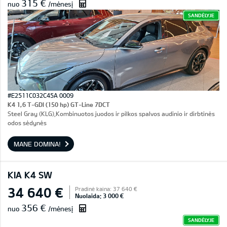
315 €
nuo
/mėnesį
SANDĖLYJE
#E2511C032C45A 0009
K4 1,6 T-GDI (150 hp) GT-Line 7DCT
Steel Gray (KLG),Kombinuotos juodos ir pilkos spalvos audinio ir dirbtinės
odos sėdynės
MANE DOMINA!
KIA K4 SW
34 640 €
Pradinė kaina: 37 640 €
Nuolaida: 3 000 €
356 €
nuo
/mėnesį
SANDĖLYJE