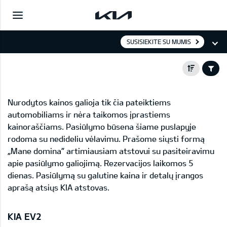
SUSISIEKITE SU MUMIS
Nurodytos kainos galioja tik čia pateiktiems
automobiliams ir nėra taikomos įprastiems
kainoraščiams. Pasiūlymo būsena šiame puslapyje
rodoma su nedideliu vėlavimu. Prašome siųsti formą
„Mane domina” artimiausiam atstovui su pasiteiravimu
apie pasiūlymo galiojimą. Rezervacijos laikomos 5
dienas. Pasiūlymą su galutine kaina ir detalų įrangos
aprašą atsiųs KIA atstovas.
KIA EV2