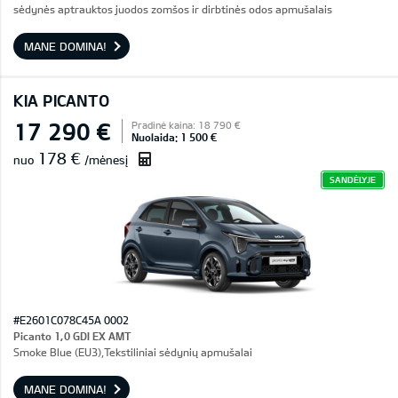
sėdynės aptrauktos juodos zomšos ir dirbtinės odos apmušalais
MANE DOMINA!
KIA PICANTO
17 290 €
Pradinė kaina: 18 790 €
Nuolaida: 1 500 €
178 €
nuo
/mėnesį
SANDĖLYJE
#E2601C078C45A 0002
Picanto 1,0 GDI EX AMT
Smoke Blue (EU3),Tekstiliniai sėdynių apmušalai
MANE DOMINA!