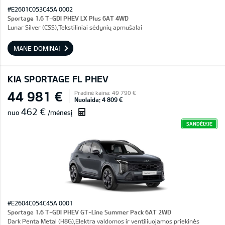
#E2601C053C45A 0002
Sportage 1.6 T-GDI PHEV LX Plus 6AT 4WD
Lunar Silver (CSS),Tekstiliniai sėdynių apmušalai
MANE DOMINA!
KIA SPORTAGE FL PHEV
44 981 €
Pradinė kaina: 49 790 €
Nuolaida: 4 809 €
462 €
nuo
/mėnesį
SANDĖLYJE
#E2604C054C45A 0001
Sportage 1.6 T-GDI PHEV GT-Line Summer Pack 6AT 2WD
Dark Penta Metal (H8G),Elektra valdomos ir ventiliuojamos priekinės