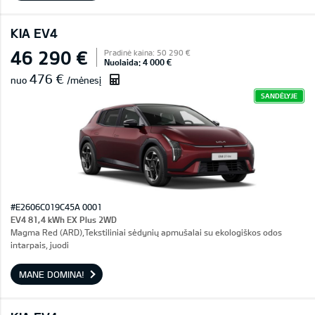
KIA EV4
46 290 €
Pradinė kaina: 50 290 €
Nuolaida: 4 000 €
476 €
nuo
/mėnesį
SANDĖLYJE
#E2606C019C45A 0001
EV4 81,4 kWh EX Plus 2WD
Magma Red (ARD),Tekstiliniai sėdynių apmušalai su ekologiškos odos
intarpais, juodi
MANE DOMINA!