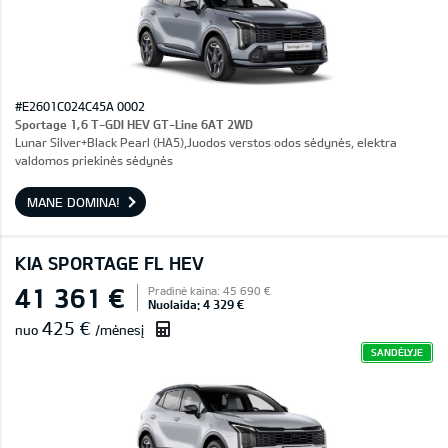
#E2601C024C45A 0002
Sportage 1,6 T-GDI HEV GT-Line 6AT 2WD
Lunar Silver+Black Pearl (HA5),Juodos verstos odos sėdynės, elektra
valdomos priekinės sėdynės
MANE DOMINA!
KIA SPORTAGE FL HEV
41 361 €
Pradinė kaina: 45 690 €
Nuolaida: 4 329 €
425 €
nuo
/mėnesį
SANDĖLYJE