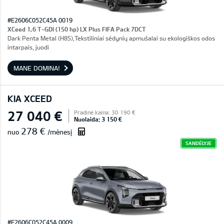
#E2606C052C45A 0019
XCeed 1,6 T-GDI (150 hp) LX Plus FIFA Pack 7DCT
Dark Penta Metal (H8S),Tekstiliniai sėdynių apmušalai su ekologiškos odos
intarpais, juodi
MANE DOMINA!
KIA XCEED
27 040 €
Pradinė kaina: 30 190 €
Nuolaida: 3 150 €
278 €
nuo
/mėnesį
SANDĖLYJE
#E2606C052C45A 0009