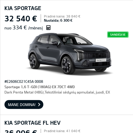
KIA SPORTAGE
32 540 €
Pradinė kaina: 38 840 €
Nuolaida: 6 300 €
334 €
nuo
/mėnesį
SANDĖLYJE
#E2606C021C45A 0008
Sportage 1,6 T-GDI (180AG) EX 7DCT 4WD
Dark Penta Metal (H8G),Tekstiliniai sėdynių apmušalai, juodi, EX
MANE DOMINA!
KIA SPORTAGE FL HEV
36 996 €
Pradinė kaina: 41 040 €