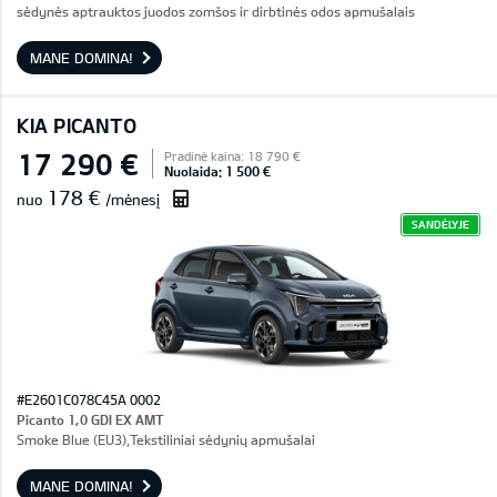
sėdynės aptrauktos juodos zomšos ir dirbtinės odos apmušalais
MANE DOMINA!
KIA PICANTO
17 290 €
Pradinė kaina: 18 790 €
Nuolaida: 1 500 €
178 €
nuo
/mėnesį
SANDĖLYJE
#E2601C078C45A 0002
Picanto 1,0 GDI EX AMT
Smoke Blue (EU3),Tekstiliniai sėdynių apmušalai
MANE DOMINA!