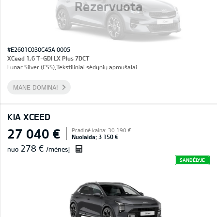
Rezervuota
#E2601C030C45A 0005
XCeed 1,6 T-GDI LX Plus 7DCT
Lunar Silver (CSS),Tekstiliniai sėdynių apmušalai
MANE DOMINA!
KIA XCEED
27 040 €
Pradinė kaina: 30 190 €
Nuolaida: 3 150 €
278 €
nuo
/mėnesį
SANDĖLYJE