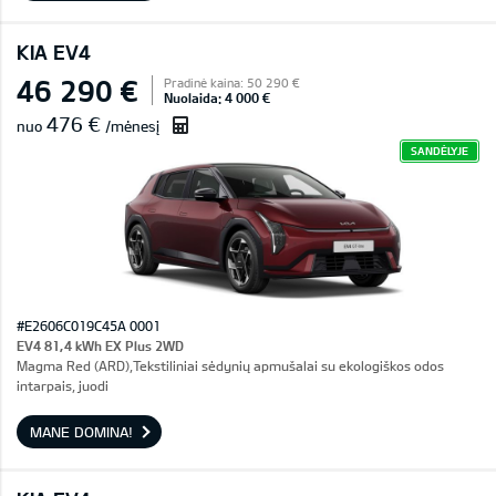
KIA EV4
46 290 €
Pradinė kaina: 50 290 €
Nuolaida: 4 000 €
476 €
nuo
/mėnesį
SANDĖLYJE
#E2606C019C45A 0001
EV4 81,4 kWh EX Plus 2WD
Magma Red (ARD),Tekstiliniai sėdynių apmušalai su ekologiškos odos
intarpais, juodi
MANE DOMINA!