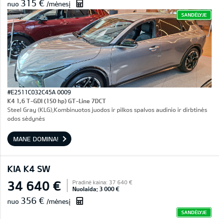
315 €
nuo
/mėnesį
SANDĖLYJE
#E2511C032C45A 0009
K4 1,6 T-GDI (150 hp) GT-Line 7DCT
Steel Gray (KLG),Kombinuotos juodos ir pilkos spalvos audinio ir dirbtinės
odos sėdynės
MANE DOMINA!
KIA K4 SW
34 640 €
Pradinė kaina: 37 640 €
Nuolaida: 3 000 €
356 €
nuo
/mėnesį
SANDĖLYJE