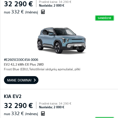
32 290 €
Pradinė kaina: 34 290 €
Nuolaida: 2 000 €
332 €
nuo
/mėnesį
SANDĖLYJE
#E2605C030C45A 0006
EV2 42,2 kWh EX Plus 2WD
Frost Blue (EBU),Tekstiliniai sėdynių apmušalai, pilki
MANE DOMINA!
KIA EV2
32 290 €
Pradinė kaina: 34 290 €
Nuolaida: 2 000 €
332 €
nuo
/mėnesį