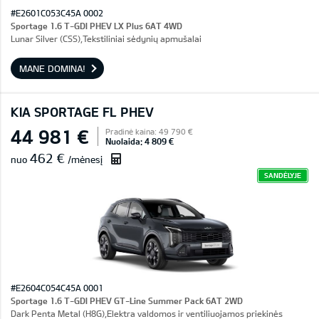
#E2601C053C45A 0002
Sportage 1.6 T-GDI PHEV LX Plus 6AT 4WD
Lunar Silver (CSS),Tekstiliniai sėdynių apmušalai
MANE DOMINA!
KIA SPORTAGE FL PHEV
44 981 €
Pradinė kaina: 49 790 €
Nuolaida: 4 809 €
462 €
nuo
/mėnesį
SANDĖLYJE
#E2604C054C45A 0001
Sportage 1.6 T-GDI PHEV GT-Line Summer Pack 6AT 2WD
Dark Penta Metal (H8G),Elektra valdomos ir ventiliuojamos priekinės