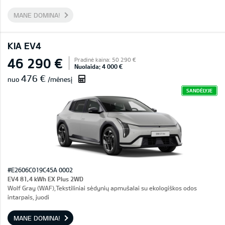
MANE DOMINA!
KIA EV4
46 290 €
Pradinė kaina: 50 290 €
Nuolaida: 4 000 €
476 €
nuo
/mėnesį
SANDĖLYJE
#E2606C019C45A 0002
EV4 81,4 kWh EX Plus 2WD
Wolf Gray (WAF),Tekstiliniai sėdynių apmušalai su ekologiškos odos
intarpais, juodi
MANE DOMINA!