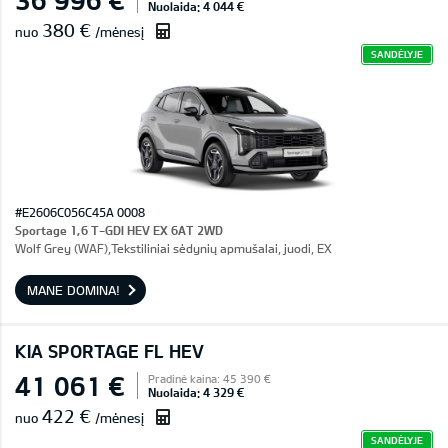
Nuolaida: 4 044 €
380 €
nuo
/mėnesį
SANDĖLYJE
#E2606C056C45A 0008
Sportage 1,6 T-GDI HEV EX 6AT 2WD
Wolf Grey (WAF),Tekstiliniai sėdynių apmušalai, juodi, EX
MANE DOMINA!
KIA SPORTAGE FL HEV
41 061 €
Pradinė kaina: 45 390 €
Nuolaida: 4 329 €
422 €
nuo
/mėnesį
SANDĖLYJE