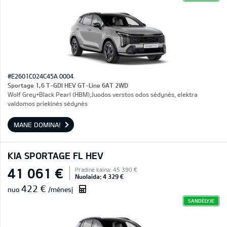
#E2601C024C45A 0004
Sportage 1,6 T-GDI HEV GT-Line 6AT 2WD
Wolf Grey+Black Pearl (HBM),Juodos verstos odos sėdynės, elektra
valdomos priekinės sėdynės
MANE DOMINA!
KIA SPORTAGE FL HEV
41 061 €
Pradinė kaina: 45 390 €
Nuolaida: 4 329 €
422 €
nuo
/mėnesį
SANDĖLYJE