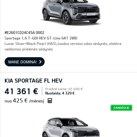
#E2601C024C45A 0002
Sportage 1,6 T-GDI HEV GT-Line 6AT 2WD
Lunar Silver+Black Pearl (HA5),Juodos verstos odos sėdynės, elektra
valdomos priekinės sėdynės
MANE DOMINA!
KIA SPORTAGE FL HEV
41 361 €
Pradinė kaina: 45 690 €
Nuolaida: 4 329 €
425 €
nuo
/mėnesį
SANDĖLYJE