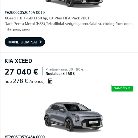
#E2606C052C45A 0019
XCeed 1,6 T-GDI (150 hp) LX Plus FIFA Pack 7DCT
Dark Penta Metal (H8S),Tekstiliniai sėdynių apmušalai su ekologiškos odos
intarpais, juodi
MANE DOMINA!
KIA XCEED
27 040 €
Pradinė kaina: 30 190 €
Nuolaida: 3 150 €
278 €
nuo
/mėnesį
SANDĖLYJE
#E2606C052C45A 0009