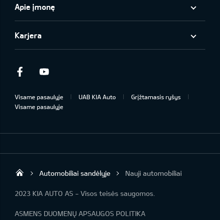
Apie įmonę
Karjera
Facebook
Youtube
Visame pasaulyje
UAB KIA Auto
Grįžtamasis ryšys
Visame pasaulyje
Automobiliai sandėlyje
Nauji automobiliai
UAB „Kia Auto“
2023 KIA AUTO AS - Visos teisės saugomos.
ASMENS DUOMENŲ APSAUGOS POLITIKA