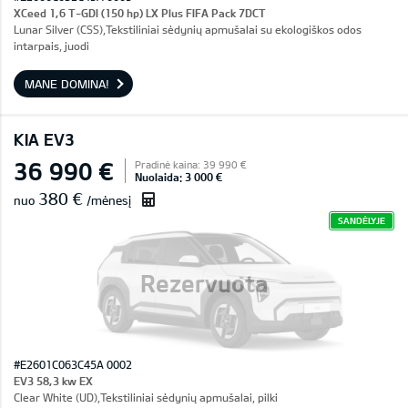
XCeed 1,6 T-GDI (150 hp) LX Plus FIFA Pack 7DCT
Lunar Silver (CSS),Tekstiliniai sėdynių apmušalai su ekologiškos odos
intarpais, juodi
MANE DOMINA!
KIA EV3
36 990 €
Pradinė kaina: 39 990 €
Nuolaida: 3 000 €
380 €
nuo
/mėnesį
SANDĖLYJE
Rezervuota
#E2601C063C45A 0002
EV3 58,3 kw EX
Clear White (UD),Tekstiliniai sėdynių apmušalai, pilki