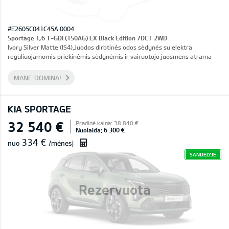
#E2605C041C45A 0004
Sportage 1,6 T-GDI (150AG) EX Black Edition 7DCT 2WD
Ivory Silver Matte (IS4),Juodos dirbtinės odos sėdynės su elektra
reguliuojamomis priekinėmis sėdynėmis ir vairuotojo juosmens atrama
MANE DOMINA!
KIA SPORTAGE
32 540 €
Pradinė kaina: 38 840 €
Nuolaida: 6 300 €
334 €
nuo
/mėnesį
SANDĖLYJE
Rezervuota