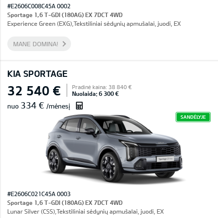
#E2606C008C45A 0002
Sportage 1,6 T-GDI (180AG) EX 7DCT 4WD
Experience Green (EXG),Tekstiliniai sėdynių apmušalai, juodi, EX
MANE DOMINA!
KIA SPORTAGE
32 540 €
Pradinė kaina: 38 840 €
Nuolaida: 6 300 €
334 €
nuo
/mėnesį
SANDĖLYJE
#E2606C021C45A 0003
Sportage 1,6 T-GDI (180AG) EX 7DCT 4WD
Lunar Silver (CSS),Tekstiliniai sėdynių apmušalai, juodi, EX