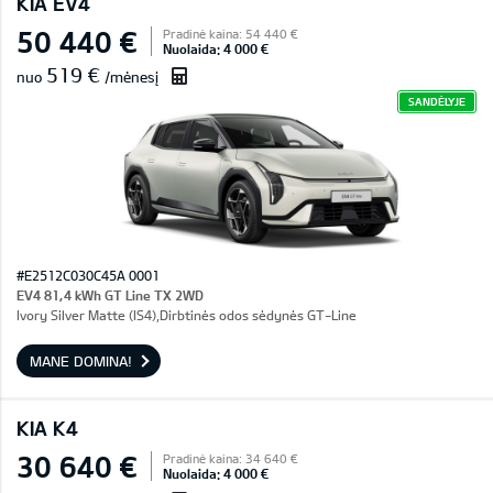
KIA EV4
50 440 €
Pradinė kaina: 54 440 €
Nuolaida: 4 000 €
519 €
nuo
/mėnesį
SANDĖLYJE
#E2512C030C45A 0001
EV4 81,4 kWh GT Line TX 2WD
Ivory Silver Matte (IS4),Dirbtinės odos sėdynės GT-Line
MANE DOMINA!
KIA K4
30 640 €
Pradinė kaina: 34 640 €
Nuolaida: 4 000 €