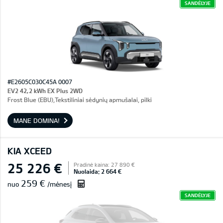
SANDĖLYJE
#E2605C030C45A 0007
EV2 42,2 kWh EX Plus 2WD
Frost Blue (EBU),Tekstiliniai sėdynių apmušalai, pilki
MANE DOMINA!
KIA XCEED
25 226 €
Pradinė kaina: 27 890 €
Nuolaida: 2 664 €
259 €
nuo
/mėnesį
SANDĖLYJE