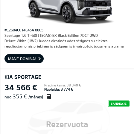
#E2604C014C45A 0005
Sportage 1,6 T-GDI (150AG) EX Black Edition 7DCT 2WD
Deluxe White (HW2),Juodos dirbtinės odos sėdynės su elektra
reguliuojamomis priekinėmis sėdynėmis ir vairuotojo juosmens atrama
MANE DOMINA!
KIA SPORTAGE
34 566 €
Pradinė kaina: 38 340 €
Nuolaida: 3 774 €
355 €
nuo
/mėnesį
SANDĖLYJE
Rezervuota