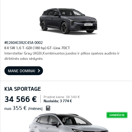
#E2604C092C45A 0002
K4 SW 1,6 T-GDI (180 hp) GT-Line 7DCT
Interstellar Gray (AG9),Kombinuotos juodos ir pilkos spalvos audinio ir
dirbtinės odos sėdynės
MANE DOMINA!
KIA SPORTAGE
34 566 €
Pradinė kaina: 38 340 €
Nuolaida: 3 774 €
355 €
nuo
/mėnesį
SANDĖLYJE