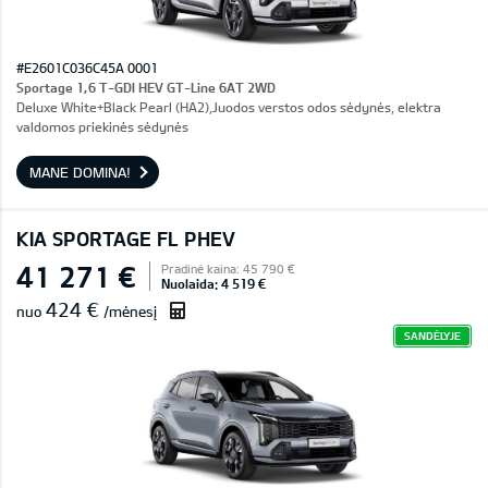
#E2601C036C45A 0001
Sportage 1,6 T-GDI HEV GT-Line 6AT 2WD
Deluxe White+Black Pearl (HA2),Juodos verstos odos sėdynės, elektra
valdomos priekinės sėdynės
MANE DOMINA!
KIA SPORTAGE FL PHEV
41 271 €
Pradinė kaina: 45 790 €
Nuolaida: 4 519 €
424 €
nuo
/mėnesį
SANDĖLYJE