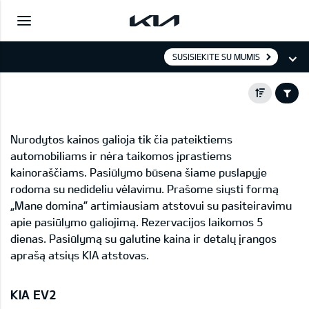
SUSISIEKITE SU MUMIS
Nurodytos kainos galioja tik čia pateiktiems
automobiliams ir nėra taikomos įprastiems
kainoraščiams. Pasiūlymo būsena šiame puslapyje
rodoma su nedideliu vėlavimu. Prašome siųsti formą
„Mane domina” artimiausiam atstovui su pasiteiravimu
apie pasiūlymo galiojimą. Rezervacijos laikomos 5
dienas. Pasiūlymą su galutine kaina ir detalų įrangos
aprašą atsiųs KIA atstovas.
KIA EV2