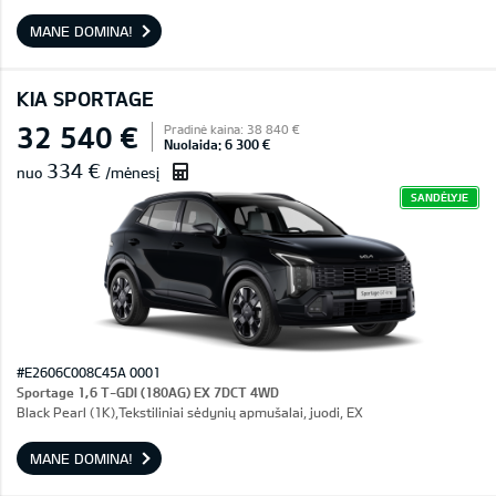
MANE DOMINA!
KIA SPORTAGE
32 540 €
Pradinė kaina: 38 840 €
Nuolaida: 6 300 €
334 €
nuo
/mėnesį
SANDĖLYJE
#E2606C008C45A 0001
Sportage 1,6 T-GDI (180AG) EX 7DCT 4WD
Black Pearl (1K),Tekstiliniai sėdynių apmušalai, juodi, EX
MANE DOMINA!