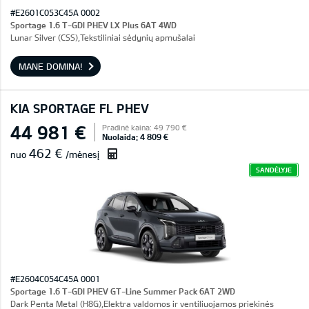
#E2601C053C45A 0002
Sportage 1.6 T-GDI PHEV LX Plus 6AT 4WD
Lunar Silver (CSS),Tekstiliniai sėdynių apmušalai
MANE DOMINA!
KIA SPORTAGE FL PHEV
44 981 €
Pradinė kaina: 49 790 €
Nuolaida: 4 809 €
462 €
nuo
/mėnesį
SANDĖLYJE
#E2604C054C45A 0001
Sportage 1.6 T-GDI PHEV GT-Line Summer Pack 6AT 2WD
Dark Penta Metal (H8G),Elektra valdomos ir ventiliuojamos priekinės