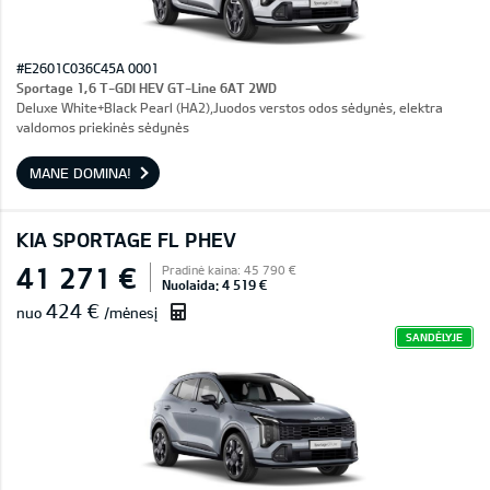
#E2601C036C45A 0001
Sportage 1,6 T-GDI HEV GT-Line 6AT 2WD
Deluxe White+Black Pearl (HA2),Juodos verstos odos sėdynės, elektra
valdomos priekinės sėdynės
MANE DOMINA!
KIA SPORTAGE FL PHEV
41 271 €
Pradinė kaina: 45 790 €
Nuolaida: 4 519 €
424 €
nuo
/mėnesį
SANDĖLYJE