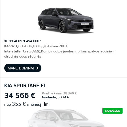
#E2604C092C45A 0002
K4 SW 1,6 T-GDI (180 hp) GT-Line 7DCT
Interstellar Gray (AG9),Kombinuotos juodos ir pilkos spalvos audinio ir
dirbtinės odos sėdynės
MANE DOMINA!
KIA SPORTAGE FL
34 566 €
Pradinė kaina: 38 340 €
Nuolaida: 3 774 €
355 €
nuo
/mėnesį
SANDĖLYJE