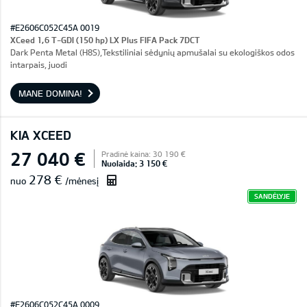
#E2606C052C45A 0019
XCeed 1,6 T-GDI (150 hp) LX Plus FIFA Pack 7DCT
Dark Penta Metal (H8S),Tekstiliniai sėdynių apmušalai su ekologiškos odos
intarpais, juodi
MANE DOMINA!
KIA XCEED
27 040 €
Pradinė kaina: 30 190 €
Nuolaida: 3 150 €
278 €
nuo
/mėnesį
SANDĖLYJE
#E2606C052C45A 0009