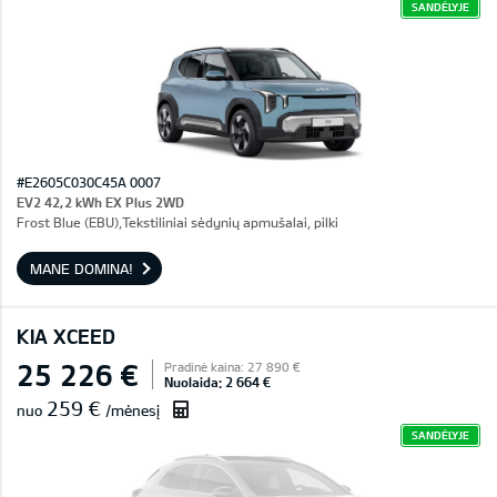
SANDĖLYJE
#E2605C030C45A 0007
EV2 42,2 kWh EX Plus 2WD
Frost Blue (EBU),Tekstiliniai sėdynių apmušalai, pilki
MANE DOMINA!
KIA XCEED
25 226 €
Pradinė kaina: 27 890 €
Nuolaida: 2 664 €
259 €
nuo
/mėnesį
SANDĖLYJE