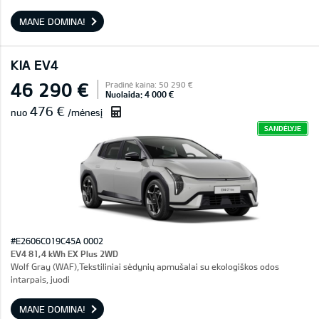
MANE DOMINA!
KIA EV4
46 290 €
Pradinė kaina: 50 290 €
Nuolaida: 4 000 €
476 €
nuo
/mėnesį
SANDĖLYJE
#E2606C019C45A 0002
EV4 81,4 kWh EX Plus 2WD
Wolf Gray (WAF),Tekstiliniai sėdynių apmušalai su ekologiškos odos
intarpais, juodi
MANE DOMINA!