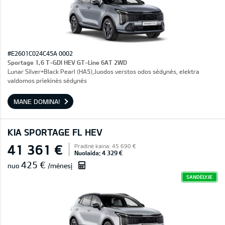
#E2601C024C45A 0002
Sportage 1,6 T-GDI HEV GT-Line 6AT 2WD
Lunar Silver+Black Pearl (HA5),Juodos verstos odos sėdynės, elektra
valdomos priekinės sėdynės
MANE DOMINA!
KIA SPORTAGE FL HEV
41 361 €
Pradinė kaina: 45 690 €
Nuolaida: 4 329 €
425 €
nuo
/mėnesį
SANDĖLYJE