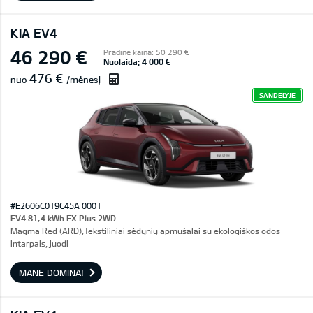
KIA EV4
46 290 €
Pradinė kaina: 50 290 €
Nuolaida: 4 000 €
476 €
nuo
/mėnesį
SANDĖLYJE
#E2606C019C45A 0001
EV4 81,4 kWh EX Plus 2WD
Magma Red (ARD),Tekstiliniai sėdynių apmušalai su ekologiškos odos
intarpais, juodi
MANE DOMINA!