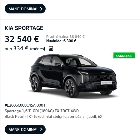
MANE DOMINA!
KIA SPORTAGE
32 540 €
Pradinė kaina: 38 840 €
Nuolaida: 6 300 €
334 €
nuo
/mėnesį
SANDĖLYJE
#E2606C008C45A 0001
Sportage 1,6 T-GDI (180AG) EX 7DCT 4WD
Black Pearl (1K),Tekstiliniai sėdynių apmušalai, juodi, EX
MANE DOMINA!