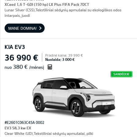
XCeed 1,6 T-GDI (150 hp) LX Plus FIFA Pack 7DCT
Lunar Silver (CSS),Tekstiliniai sėdynių apmušalai su ekologiškos odos
intarpais, juodi
MANE DOMINA!
KIA EV3
36 990 €
Pradinė kaina: 39 990 €
Nuolaida: 3 000 €
380 €
nuo
/mėnesį
SANDĖLYJE
#E2601C063C45A 0002
EV3 58,3 kw EX
Clear White (UD),Tekstiliniai sėdynių apmušalai, pilki