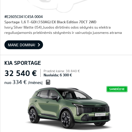
#E2605C041C45A 0004
Sportage 1,6 T-GDI (150AG) EX Black Edition 7DCT 2WD
Ivory Silver Matte (IS4),Juodos dirbtinės odos sėdynės su elektra
reguliuojamomis priekinėmis sėdynėmis ir vairuotojo juosmens atrama
MANE DOMINA!
KIA SPORTAGE
32 540 €
Pradinė kaina: 38 840 €
Nuolaida: 6 300 €
334 €
nuo
/mėnesį
SANDĖLYJE