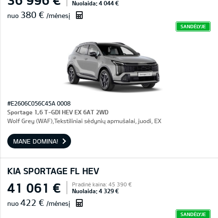
Nuolaida: 4 044 €
380 €
nuo
/mėnesį
SANDĖLYJE
#E2606C056C45A 0008
Sportage 1,6 T-GDI HEV EX 6AT 2WD
Wolf Grey (WAF),Tekstiliniai sėdynių apmušalai, juodi, EX
MANE DOMINA!
KIA SPORTAGE FL HEV
41 061 €
Pradinė kaina: 45 390 €
Nuolaida: 4 329 €
422 €
nuo
/mėnesį
SANDĖLYJE