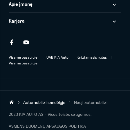
Apie įmonę
Karjera
Facebook
Youtube
Visame pasaulyje
UAB KIA Auto
Grįžtamasis ryšys
Visame pasaulyje
Automobiliai sandėlyje
Nauji automobiliai
UAB „Kia Auto“
2023 KIA AUTO AS - Visos teisės saugomos.
ASMENS DUOMENŲ APSAUGOS POLITIKA