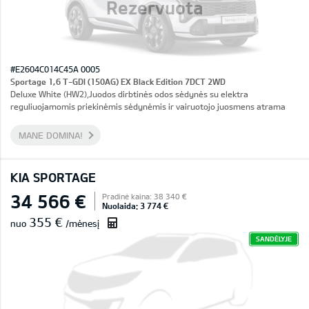
Rezervuota
#E2604C014C45A 0005
Sportage 1,6 T-GDI (150AG) EX Black Edition 7DCT 2WD
Deluxe White (HW2),Juodos dirbtinės odos sėdynės su elektra
reguliuojamomis priekinėmis sėdynėmis ir vairuotojo juosmens atrama
MANE DOMINA!
KIA SPORTAGE
34 566 €
Pradinė kaina: 38 340 €
Nuolaida: 3 774 €
355 €
nuo
/mėnesį
SANDĖLYJE