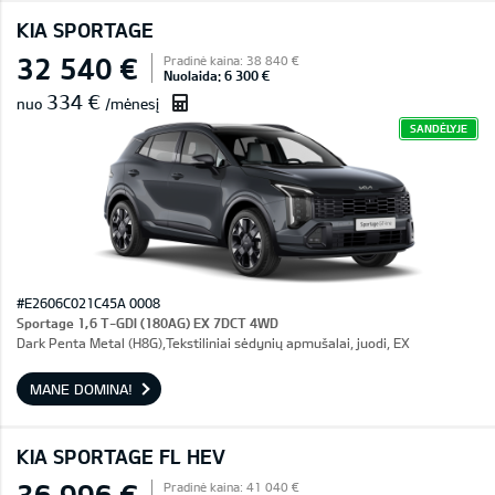
KIA SPORTAGE
32 540 €
Pradinė kaina: 38 840 €
Nuolaida: 6 300 €
334 €
nuo
/mėnesį
SANDĖLYJE
#E2606C021C45A 0008
Sportage 1,6 T-GDI (180AG) EX 7DCT 4WD
Dark Penta Metal (H8G),Tekstiliniai sėdynių apmušalai, juodi, EX
MANE DOMINA!
KIA SPORTAGE FL HEV
36 996 €
Pradinė kaina: 41 040 €