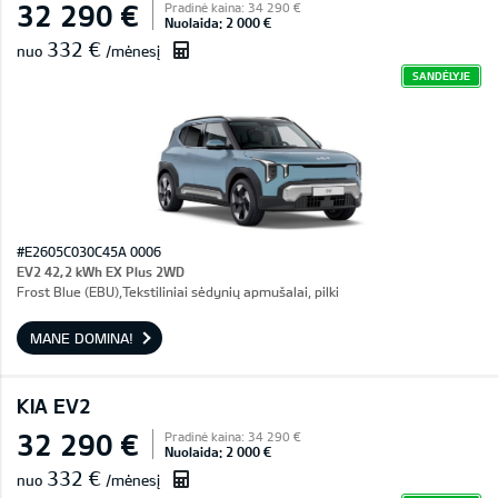
32 290 €
Pradinė kaina: 34 290 €
Nuolaida: 2 000 €
332 €
nuo
/mėnesį
SANDĖLYJE
#E2605C030C45A 0006
EV2 42,2 kWh EX Plus 2WD
Frost Blue (EBU),Tekstiliniai sėdynių apmušalai, pilki
MANE DOMINA!
KIA EV2
32 290 €
Pradinė kaina: 34 290 €
Nuolaida: 2 000 €
332 €
nuo
/mėnesį