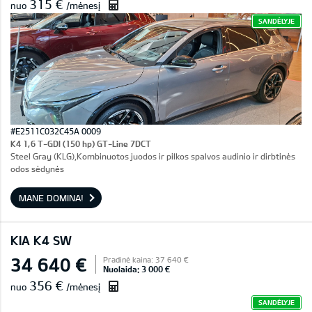
315 €
nuo
/mėnesį
SANDĖLYJE
#E2511C032C45A 0009
K4 1,6 T-GDI (150 hp) GT-Line 7DCT
Steel Gray (KLG),Kombinuotos juodos ir pilkos spalvos audinio ir dirbtinės
odos sėdynės
MANE DOMINA!
KIA K4 SW
34 640 €
Pradinė kaina: 37 640 €
Nuolaida: 3 000 €
356 €
nuo
/mėnesį
SANDĖLYJE