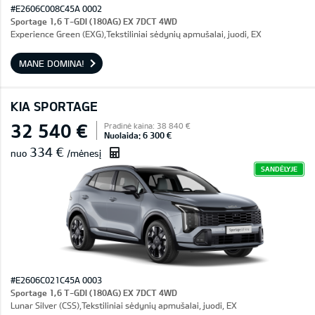
#E2606C008C45A 0002
Sportage 1,6 T-GDI (180AG) EX 7DCT 4WD
Experience Green (EXG),Tekstiliniai sėdynių apmušalai, juodi, EX
MANE DOMINA!
KIA SPORTAGE
32 540 €
Pradinė kaina: 38 840 €
Nuolaida: 6 300 €
334 €
nuo
/mėnesį
SANDĖLYJE
#E2606C021C45A 0003
Sportage 1,6 T-GDI (180AG) EX 7DCT 4WD
Lunar Silver (CSS),Tekstiliniai sėdynių apmušalai, juodi, EX