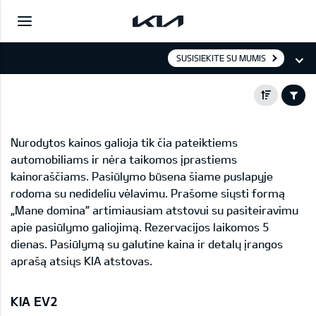
SUSISIEKITE SU MUMIS
Nurodytos kainos galioja tik čia pateiktiems
automobiliams ir nėra taikomos įprastiems
kainoraščiams. Pasiūlymo būsena šiame puslapyje
rodoma su nedideliu vėlavimu. Prašome siųsti formą
„Mane domina” artimiausiam atstovui su pasiteiravimu
apie pasiūlymo galiojimą. Rezervacijos laikomos 5
dienas. Pasiūlymą su galutine kaina ir detalų įrangos
aprašą atsiųs KIA atstovas.
KIA EV2