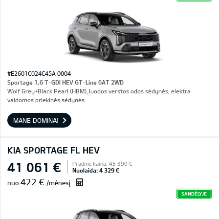
#E2601C024C45A 0004
Sportage 1,6 T-GDI HEV GT-Line 6AT 2WD
Wolf Grey+Black Pearl (HBM),Juodos verstos odos sėdynės, elektra
valdomos priekinės sėdynės
MANE DOMINA!
KIA SPORTAGE FL HEV
41 061 €
Pradinė kaina: 45 390 €
Nuolaida: 4 329 €
422 €
nuo
/mėnesį
SANDĖLYJE