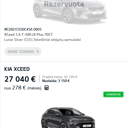
Rezervuota
#E2601C030C45A 0005
XCeed 1,6 T-GDI LX Plus 7DCT
Lunar Silver (CSS),Tekstiliniai sėdynių apmušalai
MANE DOMINA!
KIA XCEED
27 040 €
Pradinė kaina: 30 190 €
Nuolaida: 3 150 €
278 €
nuo
/mėnesį
SANDĖLYJE