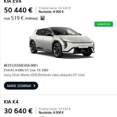
KIA EV4
50 440 €
Pradinė kaina: 54 440 €
Nuolaida: 4 000 €
519 €
nuo
/mėnesį
SANDĖLYJE
#E2512C030C45A 0001
EV4 81,4 kWh GT Line TX 2WD
Ivory Silver Matte (IS4),Dirbtinės odos sėdynės GT-Line
MANE DOMINA!
KIA K4
30 640 €
Pradinė kaina: 34 640 €
Nuolaida: 4 000 €