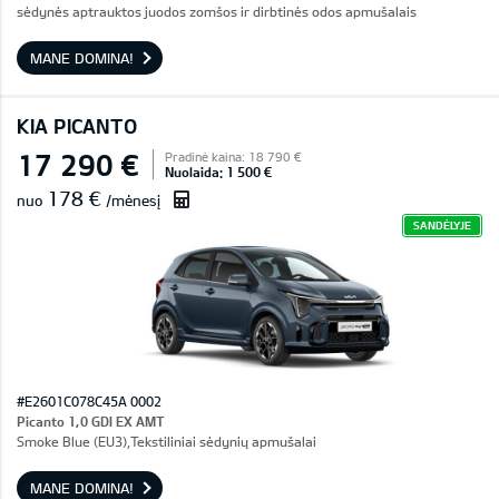
sėdynės aptrauktos juodos zomšos ir dirbtinės odos apmušalais
MANE DOMINA!
KIA PICANTO
17 290 €
Pradinė kaina: 18 790 €
Nuolaida: 1 500 €
178 €
nuo
/mėnesį
SANDĖLYJE
#E2601C078C45A 0002
Picanto 1,0 GDI EX AMT
Smoke Blue (EU3),Tekstiliniai sėdynių apmušalai
MANE DOMINA!