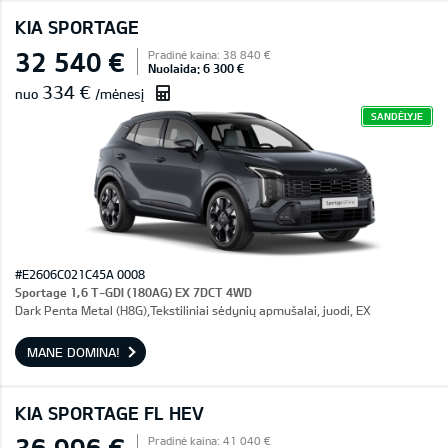
KIA SPORTAGE
32 540 €
Pradinė kaina: 38 840 €
Nuolaida: 6 300 €
334 €
nuo
/mėnesį
SANDĖLYJE
#E2606C021C45A 0008
Sportage 1,6 T-GDI (180AG) EX 7DCT 4WD
Dark Penta Metal (H8G),Tekstiliniai sėdynių apmušalai, juodi, EX
MANE DOMINA!
KIA SPORTAGE FL HEV
36 996 €
Pradinė kaina: 41 040 €