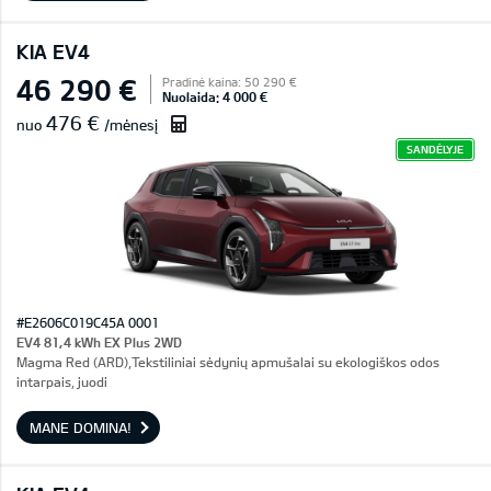
KIA EV4
46 290 €
Pradinė kaina: 50 290 €
Nuolaida: 4 000 €
476 €
nuo
/mėnesį
SANDĖLYJE
#E2606C019C45A 0001
EV4 81,4 kWh EX Plus 2WD
Magma Red (ARD),Tekstiliniai sėdynių apmušalai su ekologiškos odos
intarpais, juodi
MANE DOMINA!