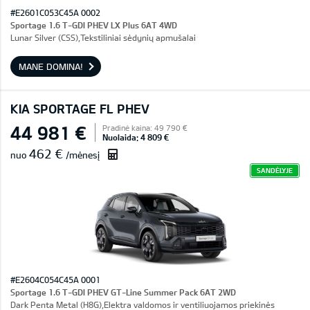
#E2601C053C45A 0002
Sportage 1.6 T-GDI PHEV LX Plus 6AT 4WD
Lunar Silver (CSS),Tekstiliniai sėdynių apmušalai
MANE DOMINA!
KIA SPORTAGE FL PHEV
44 981 €
Pradinė kaina: 49 790 €
Nuolaida: 4 809 €
462 €
nuo
/mėnesį
SANDĖLYJE
#E2604C054C45A 0001
Sportage 1.6 T-GDI PHEV GT-Line Summer Pack 6AT 2WD
Dark Penta Metal (H8G),Elektra valdomos ir ventiliuojamos priekinės