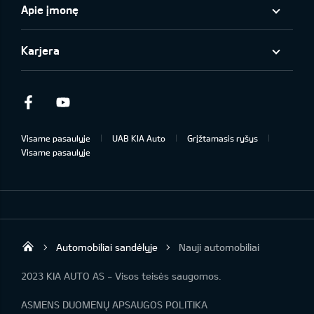
Apie įmonę
Karjera
Facebook
Youtube
Visame pasaulyje
UAB KIA Auto
Grįžtamasis ryšys
Visame pasaulyje
Automobiliai sandėlyje
Nauji automobiliai
UAB „Kia Auto“
2023 KIA AUTO AS - Visos teisės saugomos.
ASMENS DUOMENŲ APSAUGOS POLITIKA