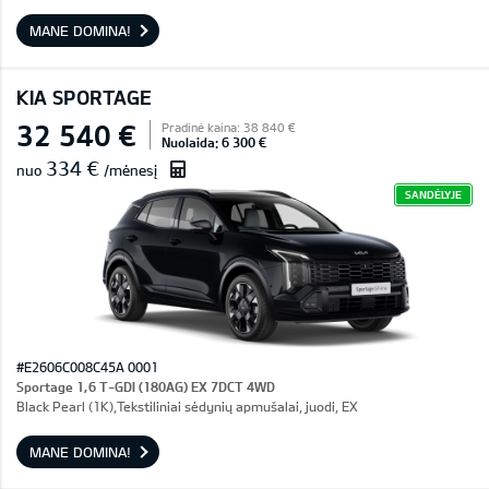
MANE DOMINA!
KIA SPORTAGE
32 540 €
Pradinė kaina: 38 840 €
Nuolaida: 6 300 €
334 €
nuo
/mėnesį
SANDĖLYJE
#E2606C008C45A 0001
Sportage 1,6 T-GDI (180AG) EX 7DCT 4WD
Black Pearl (1K),Tekstiliniai sėdynių apmušalai, juodi, EX
MANE DOMINA!