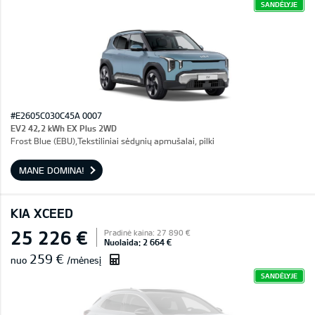
SANDĖLYJE
#E2605C030C45A 0007
EV2 42,2 kWh EX Plus 2WD
Frost Blue (EBU),Tekstiliniai sėdynių apmušalai, pilki
MANE DOMINA!
KIA XCEED
25 226 €
Pradinė kaina: 27 890 €
Nuolaida: 2 664 €
259 €
nuo
/mėnesį
SANDĖLYJE