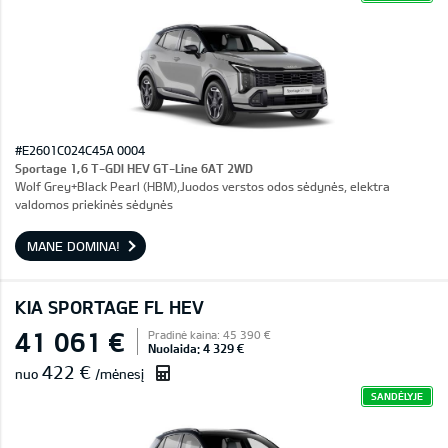
#E2601C024C45A 0004
Sportage 1,6 T-GDI HEV GT-Line 6AT 2WD
Wolf Grey+Black Pearl (HBM),Juodos verstos odos sėdynės, elektra
valdomos priekinės sėdynės
MANE DOMINA!
KIA SPORTAGE FL HEV
41 061 €
Pradinė kaina: 45 390 €
Nuolaida: 4 329 €
422 €
nuo
/mėnesį
SANDĖLYJE