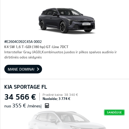
#E2604C092C45A 0002
K4 SW 1,6 T-GDI (180 hp) GT-Line 7DCT
Interstellar Gray (AG9),Kombinuotos juodos ir pilkos spalvos audinio ir
dirbtinės odos sėdynės
MANE DOMINA!
KIA SPORTAGE FL
34 566 €
Pradinė kaina: 38 340 €
Nuolaida: 3 774 €
355 €
nuo
/mėnesį
SANDĖLYJE