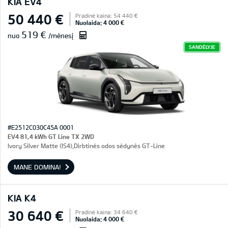
KIA EV4
50 440 €
Pradinė kaina: 54 440 €
Nuolaida: 4 000 €
519 €
nuo
/mėnesį
SANDĖLYJE
#E2512C030C45A 0001
EV4 81,4 kWh GT Line TX 2WD
Ivory Silver Matte (IS4),Dirbtinės odos sėdynės GT-Line
MANE DOMINA!
KIA K4
30 640 €
Pradinė kaina: 34 640 €
Nuolaida: 4 000 €