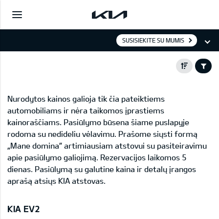
SUSISIEKITE SU MUMIS
Nurodytos kainos galioja tik čia pateiktiems
automobiliams ir nėra taikomos įprastiems
kainoraščiams. Pasiūlymo būsena šiame puslapyje
rodoma su nedideliu vėlavimu. Prašome siųsti formą
„Mane domina” artimiausiam atstovui su pasiteiravimu
apie pasiūlymo galiojimą. Rezervacijos laikomos 5
dienas. Pasiūlymą su galutine kaina ir detalų įrangos
aprašą atsiųs KIA atstovas.
KIA EV2