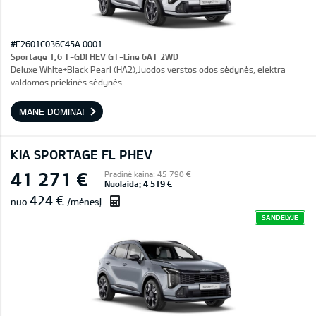
#E2601C036C45A 0001
Sportage 1,6 T-GDI HEV GT-Line 6AT 2WD
Deluxe White+Black Pearl (HA2),Juodos verstos odos sėdynės, elektra
valdomos priekinės sėdynės
MANE DOMINA!
KIA SPORTAGE FL PHEV
41 271 €
Pradinė kaina: 45 790 €
Nuolaida: 4 519 €
424 €
nuo
/mėnesį
SANDĖLYJE