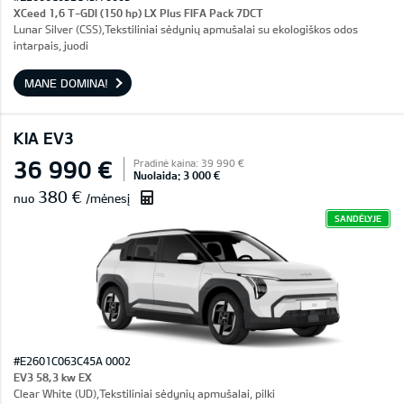
XCeed 1,6 T-GDI (150 hp) LX Plus FIFA Pack 7DCT
Lunar Silver (CSS),Tekstiliniai sėdynių apmušalai su ekologiškos odos
intarpais, juodi
MANE DOMINA!
KIA EV3
36 990 €
Pradinė kaina: 39 990 €
Nuolaida: 3 000 €
380 €
nuo
/mėnesį
SANDĖLYJE
#E2601C063C45A 0002
EV3 58,3 kw EX
Clear White (UD),Tekstiliniai sėdynių apmušalai, pilki