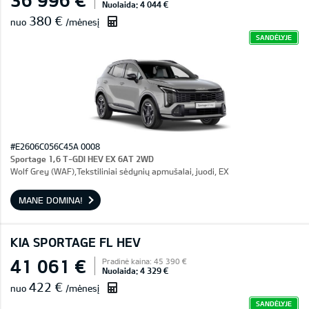
Nuolaida: 4 044 €
380 €
nuo
/mėnesį
SANDĖLYJE
#E2606C056C45A 0008
Sportage 1,6 T-GDI HEV EX 6AT 2WD
Wolf Grey (WAF),Tekstiliniai sėdynių apmušalai, juodi, EX
MANE DOMINA!
KIA SPORTAGE FL HEV
41 061 €
Pradinė kaina: 45 390 €
Nuolaida: 4 329 €
422 €
nuo
/mėnesį
SANDĖLYJE