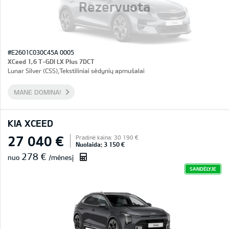
Rezervuota
#E2601C030C45A 0005
XCeed 1,6 T-GDI LX Plus 7DCT
Lunar Silver (CSS),Tekstiliniai sėdynių apmušalai
MANE DOMINA!
KIA XCEED
27 040 €
Pradinė kaina: 30 190 €
Nuolaida: 3 150 €
278 €
nuo
/mėnesį
SANDĖLYJE