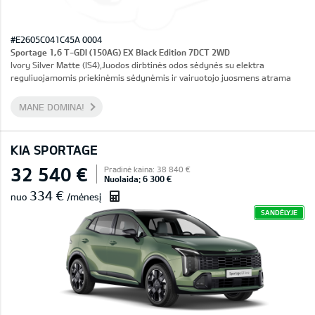
#E2605C041C45A 0004
Sportage 1,6 T-GDI (150AG) EX Black Edition 7DCT 2WD
Ivory Silver Matte (IS4),Juodos dirbtinės odos sėdynės su elektra
reguliuojamomis priekinėmis sėdynėmis ir vairuotojo juosmens atrama
MANE DOMINA!
KIA SPORTAGE
32 540 €
Pradinė kaina: 38 840 €
Nuolaida: 6 300 €
334 €
nuo
/mėnesį
SANDĖLYJE