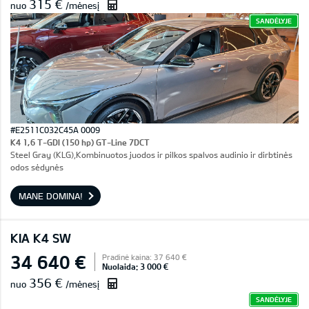
315 €
nuo
/mėnesį
SANDĖLYJE
#E2511C032C45A 0009
K4 1,6 T-GDI (150 hp) GT-Line 7DCT
Steel Gray (KLG),Kombinuotos juodos ir pilkos spalvos audinio ir dirbtinės
odos sėdynės
MANE DOMINA!
KIA K4 SW
34 640 €
Pradinė kaina: 37 640 €
Nuolaida: 3 000 €
356 €
nuo
/mėnesį
SANDĖLYJE