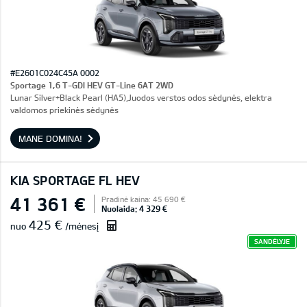
#E2601C024C45A 0002
Sportage 1,6 T-GDI HEV GT-Line 6AT 2WD
Lunar Silver+Black Pearl (HA5),Juodos verstos odos sėdynės, elektra
valdomos priekinės sėdynės
MANE DOMINA!
KIA SPORTAGE FL HEV
41 361 €
Pradinė kaina: 45 690 €
Nuolaida: 4 329 €
425 €
nuo
/mėnesį
SANDĖLYJE