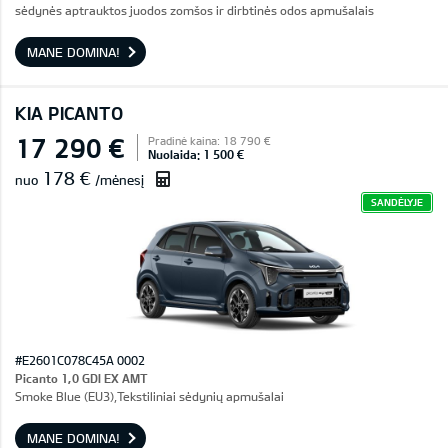
sėdynės aptrauktos juodos zomšos ir dirbtinės odos apmušalais
MANE DOMINA!
KIA PICANTO
17 290 €
Pradinė kaina: 18 790 €
Nuolaida: 1 500 €
178 €
nuo
/mėnesį
SANDĖLYJE
#E2601C078C45A 0002
Picanto 1,0 GDI EX AMT
Smoke Blue (EU3),Tekstiliniai sėdynių apmušalai
MANE DOMINA!