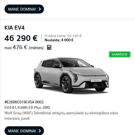
MANE DOMINA!
KIA EV4
46 290 €
Pradinė kaina: 50 290 €
Nuolaida: 4 000 €
476 €
nuo
/mėnesį
SANDĖLYJE
#E2606C019C45A 0002
EV4 81,4 kWh EX Plus 2WD
Wolf Gray (WAF),Tekstiliniai sėdynių apmušalai su ekologiškos odos
intarpais, juodi
MANE DOMINA!