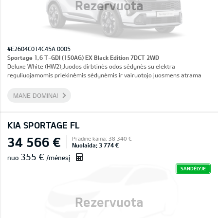
Rezervuota
#E2604C014C45A 0005
Sportage 1,6 T-GDI (150AG) EX Black Edition 7DCT 2WD
Deluxe White (HW2),Juodos dirbtinės odos sėdynės su elektra
reguliuojamomis priekinėmis sėdynėmis ir vairuotojo juosmens atrama
MANE DOMINA!
KIA SPORTAGE FL
34 566 €
Pradinė kaina: 38 340 €
Nuolaida: 3 774 €
355 €
nuo
/mėnesį
SANDĖLYJE
Rezervuota