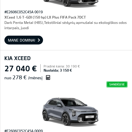
#E2606C052C45A 0019
XCeed 1,6 T-GDI (150 hp) LX Plus FIFA Pack 7DCT
Dark Penta Metal (H8S),Tekstiliniai sėdynių apmušalai su ekologiškos odos
intarpais, juodi
MANE DOMINA!
KIA XCEED
27 040 €
Pradinė kaina: 30 190 €
Nuolaida: 3 150 €
278 €
nuo
/mėnesį
SANDĖLYJE
#E2606C052C45A 0009