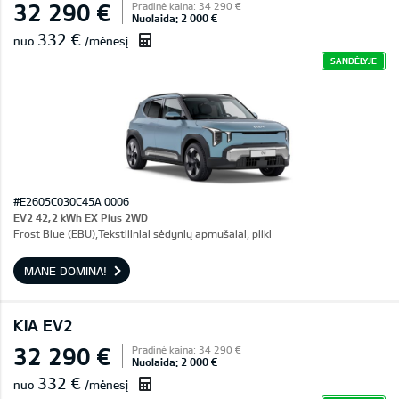
32 290 €
Pradinė kaina: 34 290 €
Nuolaida: 2 000 €
332 €
nuo
/mėnesį
SANDĖLYJE
#E2605C030C45A 0006
EV2 42,2 kWh EX Plus 2WD
Frost Blue (EBU),Tekstiliniai sėdynių apmušalai, pilki
MANE DOMINA!
KIA EV2
32 290 €
Pradinė kaina: 34 290 €
Nuolaida: 2 000 €
332 €
nuo
/mėnesį