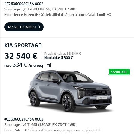
#E2606C008C45A 0002
Sportage 1,6 T-GDI (180AG) EX 7DCT 4WD
Experience Green (EXG),Tekstiliniai sėdynių apmušalai, juodi, EX
MANE DOMINA!
KIA SPORTAGE
32 540 €
Pradinė kaina: 38 840 €
Nuolaida: 6 300 €
334 €
nuo
/mėnesį
SANDĖLYJE
#E2606C021C45A 0003
Sportage 1,6 T-GDI (180AG) EX 7DCT 4WD
Lunar Silver (CSS),Tekstiliniai sėdynių apmušalai, juodi, EX