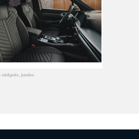
 sėdynės, juodos