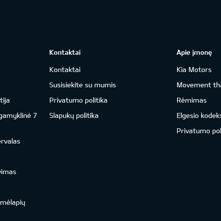
Kontaktai
Apie įmonę
Kontaktai
Kia Motors
Susisiekite su mumis
Movement tha
ija
Privatumo politika
Rėmimas
 gamyklinė 7
Slapukų politika
Elgesio kodek
Privatumo pol
ervalas
vimas
emėlapių