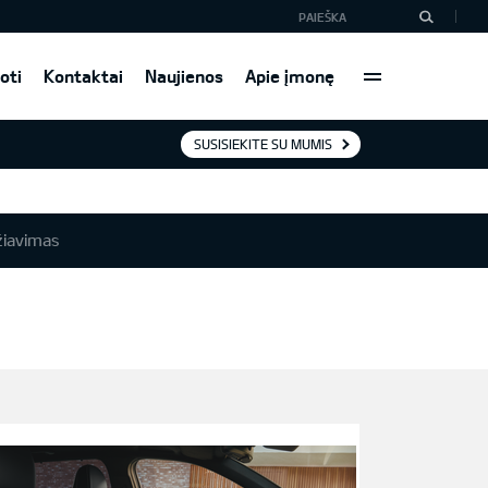
oti
Kontaktai
Naujienos
Apie įmonę
SUSISIEKITE SU MUMIS
iavimas
S