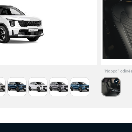
"Nappa" odinės