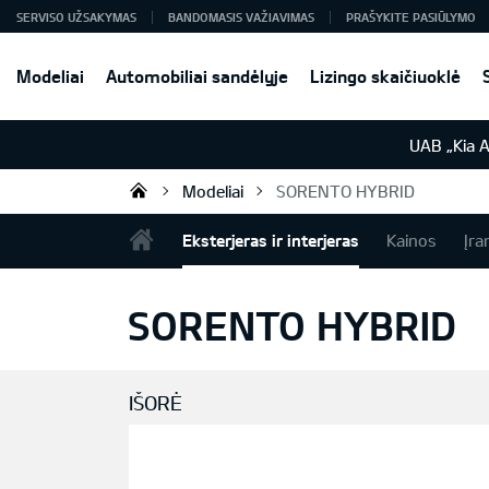
SERVISO UŽSAKYMAS
BANDOMASIS VAŽIAVIMAS
PRAŠYKITE PASIŪLYMO
Modeliai
Automobiliai sandėlyje
Lizingo skaičiuoklė
UAB „Kia 
Modeliai
SORENTO HYBRID
UAB „Kia Auto“
Eksterjeras ir interjeras
Kainos
Įra
SORENTO HYBRID
IŠORĖ