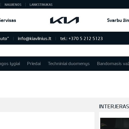
NAUJIENOS
LANKSTINUKAS
Servisas
Svarbu žin
Auto“
info@kiavilnius.lt
tel.: +370 5 212 5123
ngos lygiai
Priedai
Techniniai duomenys
Bandomasis važ
INTERJERA