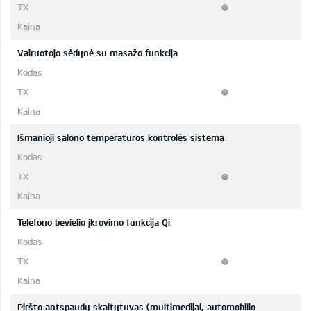
Vairuotojo sėdynė su masažo funkcija
Išmanioji salono temperatūros kontrolės sistema
Telefono bevielio įkrovimo funkcija Qi
Piršto antspaudų skaitytuvas (multimedijai, automobilio