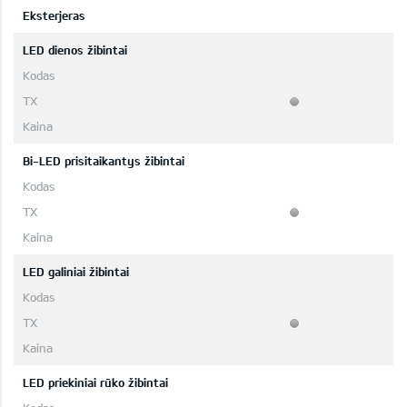
Eksterjeras
LED dienos žibintai
Bi-LED prisitaikantys žibintai
LED galiniai žibintai
LED priekiniai rūko žibintai