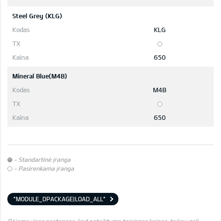
Steel Grey (KLG)
KLG
650
Mineral Blue(M4B)
M4B
650
- Standartinė įranga
- Pasirenkama įranga
*MODULE_DPACKAGE|LOAD_ALL*