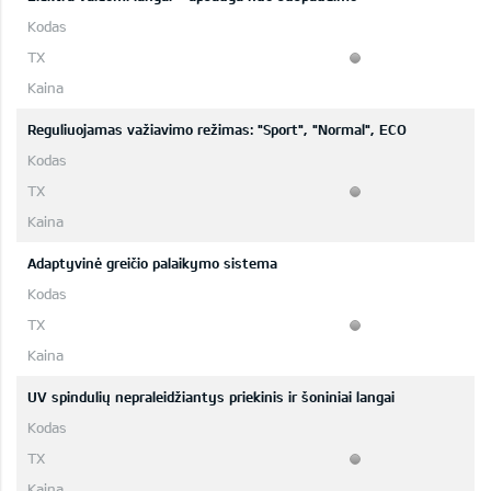
Reguliuojamas važiavimo režimas: "Sport", "Normal", ECO
Adaptyvinė greičio palaikymo sistema
UV spindulių nepraleidžiantys priekinis ir šoniniai langai