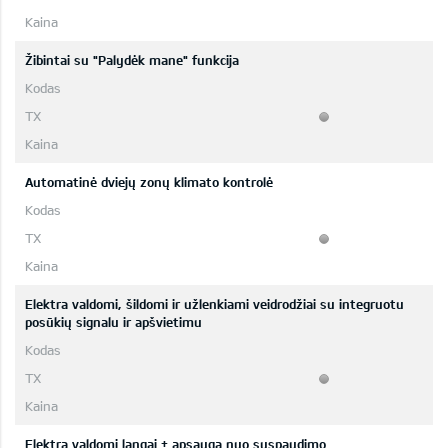
Žibintai su "Palydėk mane" funkcija
Automatinė dviejų zonų klimato kontrolė
Elektra valdomi, šildomi ir užlenkiami veidrodžiai su integruotu
posūkių signalu ir apšvietimu
Elektra valdomi langai + apsauga nuo suspaudimo