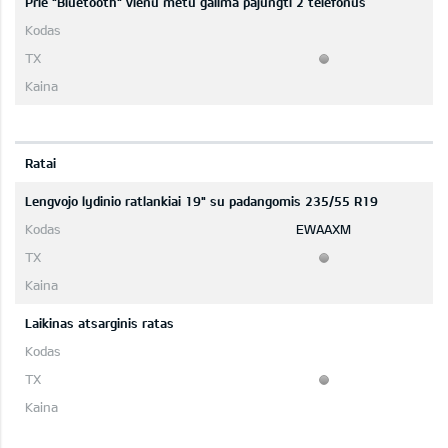
Prie "Bluetooth" vienu metu galima pajungti 2 telefonus
Ratai
Lengvojo lydinio ratlankiai 19" su padangomis 235/55 R19
EWAAXM
Laikinas atsarginis ratas