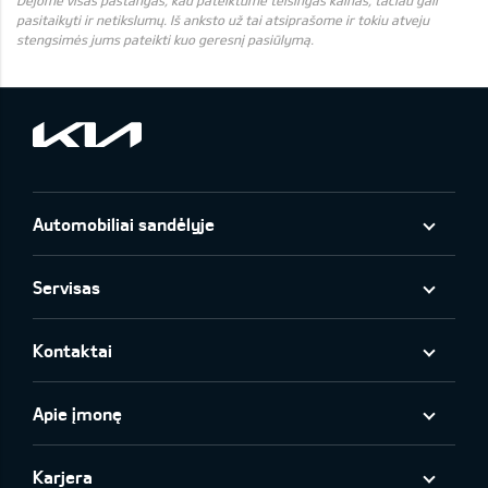
Dėjome visas pastangas, kad pateiktume teisingas kainas, tačiau gali
pasitaikyti ir netikslumų. Iš anksto už tai atsiprašome ir tokiu atveju
stengsimės jums pateikti kuo geresnį pasiūlymą.
Automobiliai sandėlyje
Servisas
Kontaktai
Apie įmonę
Karjera