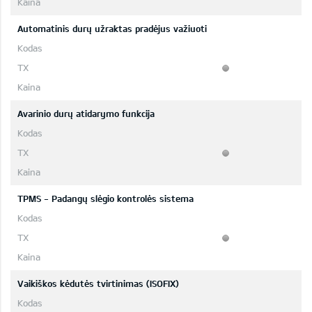
Automatinis durų užraktas pradėjus važiuoti
Avarinio durų atidarymo funkcija
TPMS - Padangų slėgio kontrolės sistema
Vaikiškos kėdutės tvirtinimas (ISOFIX)