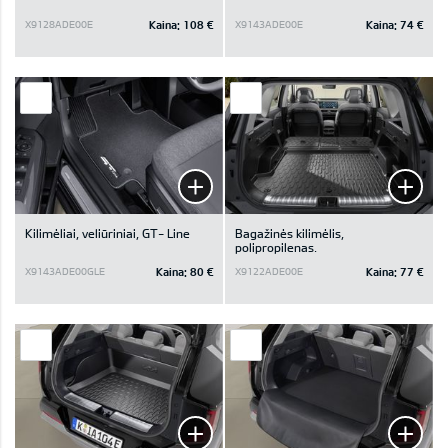
Kaina:
108 €
Kaina:
74 €
X9128ADE00E
X9143ADE00E
Kilimėliai, veliūriniai, GT- Line
Bagažinės kilimėlis,
polipropilenas.
Kaina:
80 €
Kaina:
77 €
X9143ADE00GLE
X9122ADE00E