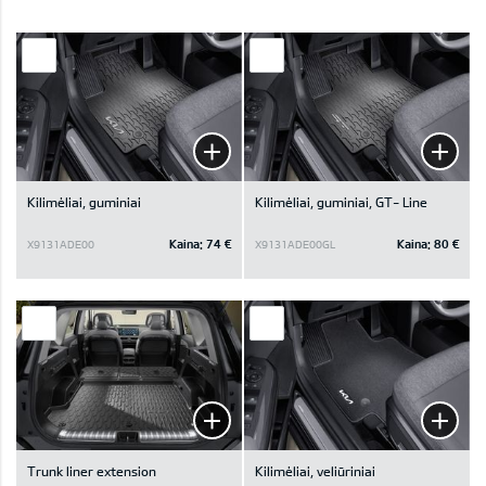
Kilimėliai, guminiai
Kilimėliai, guminiai, GT- Line
Kaina:
74 €
Kaina:
80 €
X9131ADE00
X9131ADE00GL
Trunk liner extension
Kilimėliai, veliūriniai