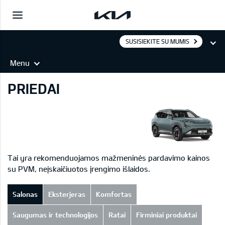
SUSISIEKITE SU MUMIS
Menu
PRIEDAI
Tai yra rekomenduojamos mažmeninės pardavimo kainos
su PVM, neįskaičiuotos įrengimo išlaidos.
Salonas
Eksterjeras
Komfortas
Saugumas ir technologijos
Ratai
Firminiai produktai