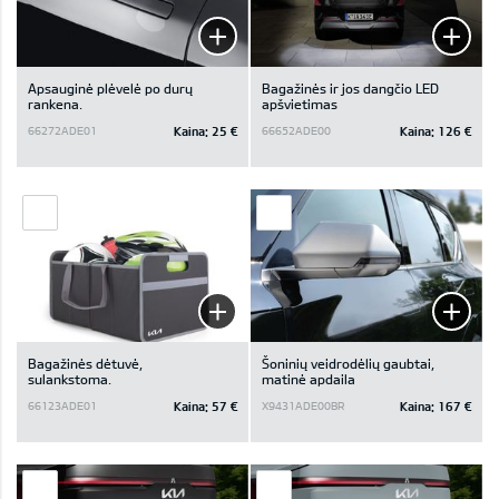
Apsauginė plėvelė po durų
Bagažinės ir jos dangčio LED
rankena.
apšvietimas
Kaina:
25 €
Kaina:
126 €
66272ADE01
66652ADE00
Bagažinės dėtuvė,
Šoninių veidrodėlių gaubtai,
sulankstoma.
matinė apdaila
Kaina:
57 €
Kaina:
167 €
66123ADE01
X9431ADE00BR