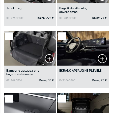
Trunk tray
Bagažinės kilimėlis,
apverčiamas
Kaina:
225 €
Kaina:
77 €
X9127ADE00E
X9120ADE00E
Bamperio apsauga prie
EKRANO APSAUGINĖ PLĖVELĖ
bagažinės kilimėlio
Kaina:
33 €
Kaina:
73 €
66120ADE00
EV710ADE00