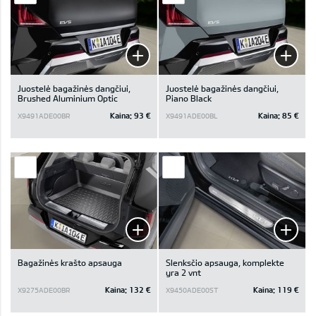
Juostelė bagažinės dangčiui,
Juostelė bagažinės dangčiui,
Brushed Aluminium Optic
Piano Black
Kaina:
93 €
Kaina:
85 €
X9491ADE00BR
X9491ADE00BL
Bagažinės krašto apsauga
Slenksčio apsauga, komplekte
yra 2 vnt
Kaina:
132 €
Kaina:
119 €
X9275ADE00BR
X9450ADE00ST