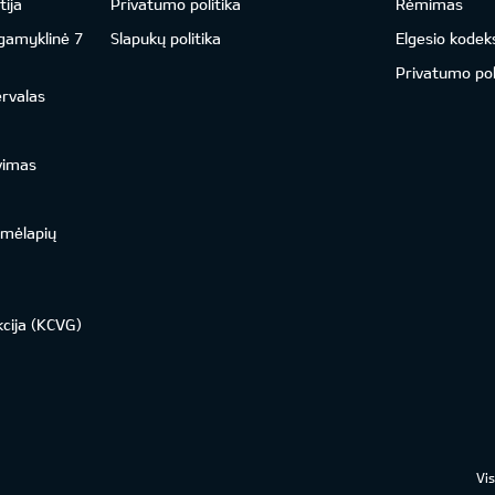
ija
Privatumo politika
Rėmimas
 gamyklinė 7
Slapukų politika
Elgesio kodek
Privatumo pol
ervalas
vimas
emėlapių
kcija (KCVG)
Vi