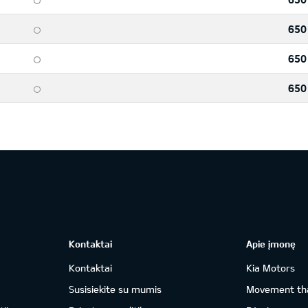
650
650
650
Kontaktai
Apie įmonę
Kontaktai
Kia Motors
Susisiekite su mumis
Movement tha