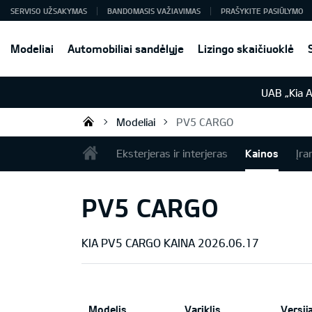
SERVISO UŽSAKYMAS
BANDOMASIS VAŽIAVIMAS
PRAŠYKITE PASIŪLYMO
Modeliai
Automobiliai sandėlyje
Lizingo skaičiuoklė
UAB „Kia 
Modeliai
PV5 CARGO
UAB „Kia Auto“
Eksterjeras ir interjeras
Kainos
Įra
PV5 CARGO
KIA PV5 CARGO KAINA 2026.06.17
Modelis
Variklis
Versij