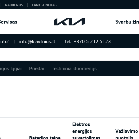
NAUJIENOS
LANKSTINUKAS
Servisas
Svarbu žin
Auto“
info@kiavilnius.lt
tel.: +370 5 212 5123
ngos lygiai
Priedai
Techniniai duomenys
Elektros
energijos
Važiavimo
a
Baterijos talpa
suvartojimas
nuotolis