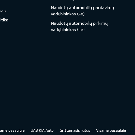
Naudotų automobilių pardavimų
sas
vadybininkas (-ė)
itika
Naudotų automobilių pirkimų
vadybininkas (-ė)
same pasaulyje
UAB KIA Auto
Grįžtamasis ryšys
Visame pasaulyje