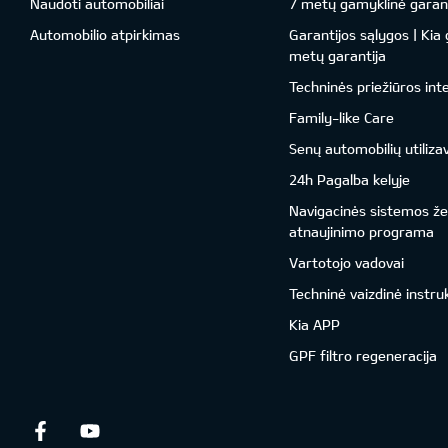
Naudoti automobiliai
7 metų gamyklinė garant
Automobilio atpirkimas
Garantijos sąlygos | Kia
metų garantija
Techninės priežiūros int
Family-like Care
Senų automobilių utiliza
24h Pagalba kelyje
Navigacinės sistemos ž
atnaujinimo programa
Vartotojo vadovai
Techninė vaizdinė instru
Kia APP
GPF filtro regeneracija
Facebook
Youtube