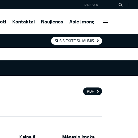
oti
Kontaktai
Naujienos
Apie įmonę
SUSISIEKITE SU MUMIS
PDF
Kaina €
Mėnesio įmoka