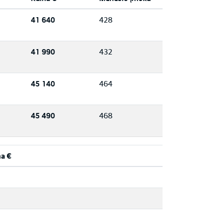
41 640
428
41 990
432
45 140
464
45 490
468
na €