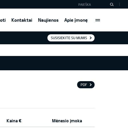
oti
Kontaktai
Naujienos
Apie įmonę
SUSISIEKITE SU MUMIS
PDF
Kaina €
Mėnesio įmoka