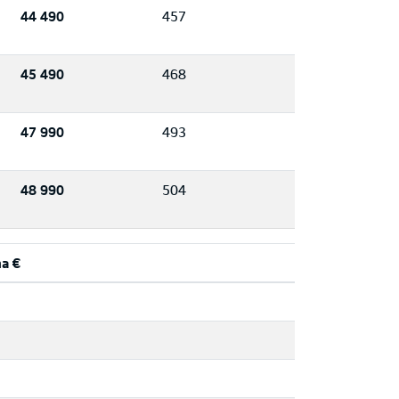
44 490
457
45 490
468
47 990
493
48 990
504
na €