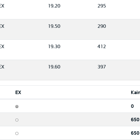
EX
19.20
295
EX
19.50
290
EX
19.30
412
EX
19.60
397
EX
Kai
0
650
650