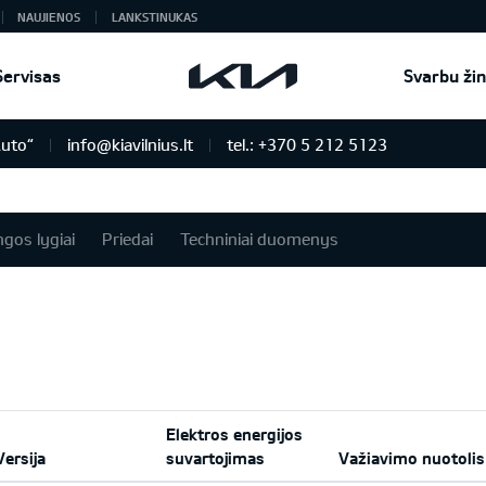
NAUJIENOS
LANKSTINUKAS
Servisas
Svarbu žin
Auto“
info@kiavilnius.lt
tel.: +370 5 212 5123
ngos lygiai
Priedai
Techniniai duomenys
Elektros energijos
Versija
suvartojimas
Važiavimo nuotolis