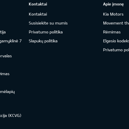
Kontaktai
Apie įmonę
Kontaktai
Kia Motors
Susisiekite su mumis
Movement tha
ija
Privatumo politika
Rėmimas
 gamyklinė 7
Slapukų politika
Elgesio kodek
Privatumo pol
ervalas
vimas
emėlapių
kcija (KCVG)