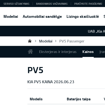
SERVISO UŽSAKYMAS
BANDOMASIS VAŽIAVIMAS
PRAŠYKITE PASIŪLYMO
Modeliai
Automobiliai sandėlyje
Lizingo skaičiuoklė
UAB „Kia 
Modeliai
PV5 Passenger
UAB „Kia Auto“
Eksterjeras ir interjeras
Kainos
Įra
PV5
KIA PV5 KAINA 2026.06.23
Modelis
Baterijos talpa