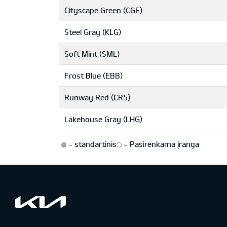
Cityscape Green (CGE)
Steel Gray (KLG)
Soft Mint (SML)
Frost Blue (EBB)
Runway Red (CR5)
Lakehouse Gray (LHG)
-
standartinis
-
Pasirenkama įranga