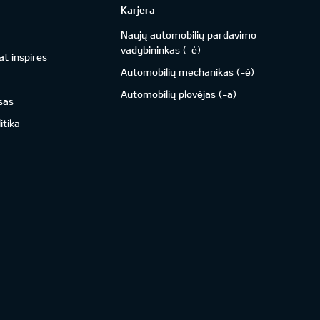
Karjera
Naujų automobilių pardavimo
vadybininkas (-ė)
t inspires
Automobilių mechanikas (-ė)
Automobilių plovėjas (-a)
sas
itika