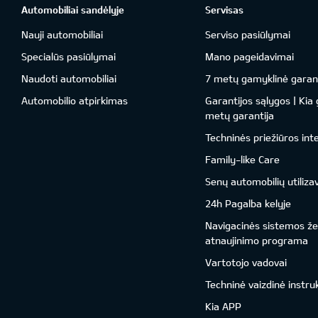
Automobiliai sandėlyje
Servisas
Nauji automobiliai
Serviso pasiūlymai
Specialūs pasiūlymai
Mano pageidavimai
Naudoti automobiliai
7 metų gamyklinė garant
Automobilio atpirkimas
Garantijos sąlygos | Kia
metų garantija
Techninės priežiūros int
Family-like Care
Senų automobilių utiliza
24h Pagalba kelyje
Navigacinės sistemos ž
atnaujinimo programa
Vartotojo vadovai
Techninė vaizdinė instru
Kia APP