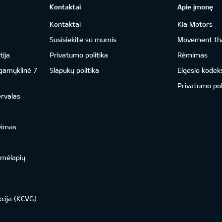
Kontaktai
Apie įmonę
Kontaktai
Kia Motors
Susisiekite su mumis
Movement tha
ija
Privatumo politika
Rėmimas
 gamyklinė 7
Slapukų politika
Elgesio kodek
Privatumo pol
ervalas
vimas
emėlapių
kcija (KCVG)