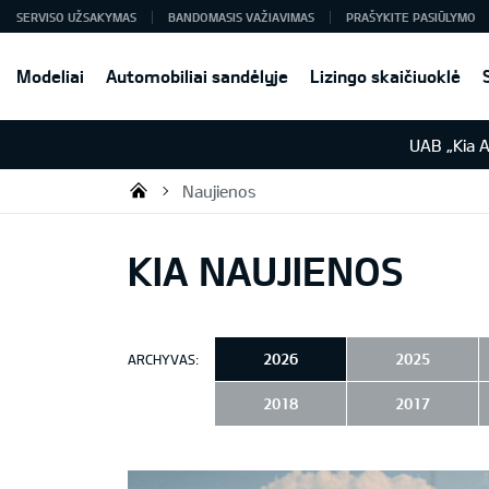
SERVISO UŽSAKYMAS
BANDOMASIS VAŽIAVIMAS
PRAŠYKITE PASIŪLYMO
Modeliai
Automobiliai sandėlyje
Lizingo skaičiuoklė
UAB „Kia 
Naujienos
UAB „Kia Auto“
KIA NAUJIENOS
2026
2025
ARCHYVAS:
2018
2017