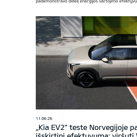
pademonstravo didelį energijos vartojimo efektyv
11.06.26
„Kia EV2“ teste Norvegijoje 
išskirtinį efektyvumą: viršyti