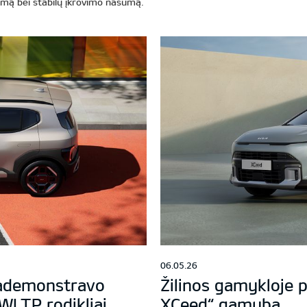
umą bei stabilų įkrovimo našumą.
06.05.26
pademonstravo
Žilinos gamykloje 
 WLTP rodikliai
XCeed“ gamyba