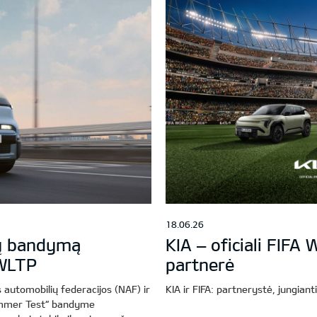
18.06.26
lų bandymą
KIA – oficiali FIF
 WLTP
partnerė
 automobilių federacijos (NAF) ir
KIA ir FIFA: partnerystė, jungiant
ummer Test“ bandyme