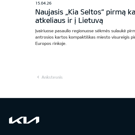
15.04.26
Naujasis „Kia Seltos“ pirmą kar
atkeliaus ir į Lietuvą
Įvairiuose pasaulio regionuose sėkmės sulaukė pirm
antrosios kartos kompaktiškas miesto visureigis pir
Europos rinkoje.
Ankstesnis