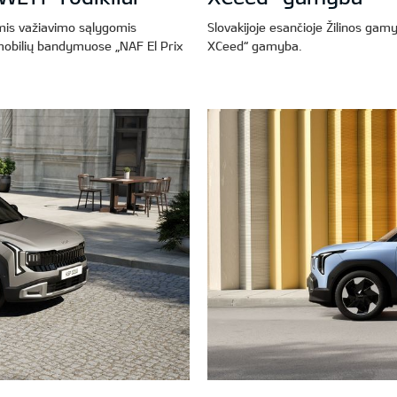
mis važiavimo sąlygomis
Slovakijoje esančioje Žilinos ga
mobilių bandymuose „NAF El Prix
XCeed“ gamyba.