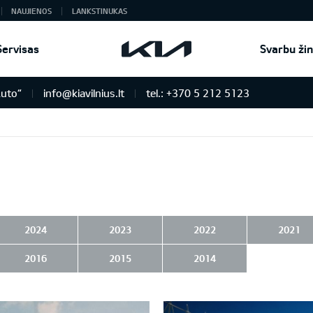
NAUJIENOS
LANKSTINUKAS
Servisas
Svarbu žin
Auto“
info@kiavilnius.lt
tel.: +370 5 212 5123
2024
2023
2022
2021
2016
2015
2014