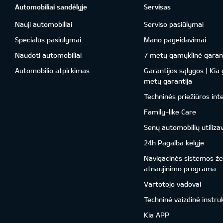
Automobiliai sandėlyje
Servisas
Nauji automobiliai
Serviso pasiūlymai
Specialūs pasiūlymai
Mano pageidavimai
Naudoti automobiliai
7 metų gamyklinė garant
Automobilio atpirkimas
Garantijos sąlygos | Kia
metų garantija
Techninės priežiūros int
Family-like Care
Senų automobilių utiliza
24h Pagalba kelyje
Navigacinės sistemos ž
atnaujinimo programa
Vartotojo vadovai
Techninė vaizdinė instru
Kia APP