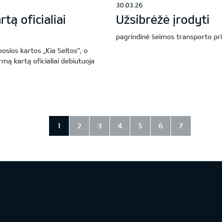
30.03.26
tą oficialiai
Užsibrėžė įrodyti
pagrindinė šeimos transporto pri
osios kartos „Kia Seltos“, o
mą kartą oficialiai debiutuoja
1
2
3
4
5
6
7