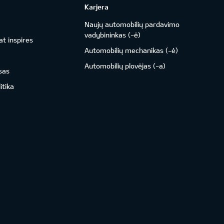
Karjera
Naujų automobilių pardavimo
vadybininkas (-ė)
t inspires
Automobilių mechanikas (-ė)
Automobilių plovėjas (-a)
sas
itika