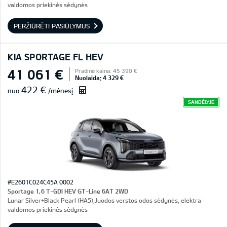
valdomos priekinės sėdynės
PERŽIŪRĖTI PASIŪLYMUS
KIA SPORTAGE FL HEV
41 061 €
Pradinė kaina: 45 390 €
Nuolaida: 4 329 €
422 €
nuo
/mėnesį
SANDĖLYJE
#E2601C024C45A 0002
Sportage 1,6 T-GDI HEV GT-Line 6AT 2WD
Lunar Silver+Black Pearl (HA5),Juodos verstos odos sėdynės, elektra
valdomos priekinės sėdynės