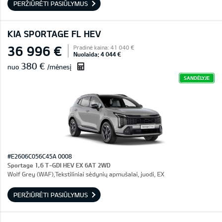
PERŽIŪRĖTI PASIŪLYMUS
KIA SPORTAGE FL HEV
36 996 €
Pradinė kaina: 41 040 €
Nuolaida: 4 044 €
380 €
nuo
/mėnesį
SANDĖLYJE
#E2606C056C45A 0008
Sportage 1,6 T-GDI HEV EX 6AT 2WD
Wolf Grey (WAF),Tekstiliniai sėdynių apmušalai, juodi, EX
PERŽIŪRĖTI PASIŪLYMUS