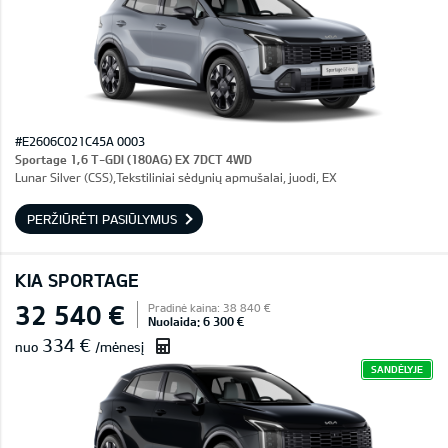
#E2606C021C45A 0003
Sportage 1,6 T-GDI (180AG) EX 7DCT 4WD
Lunar Silver (CSS),Tekstiliniai sėdynių apmušalai, juodi, EX
PERŽIŪRĖTI PASIŪLYMUS
KIA SPORTAGE
32 540 €
Pradinė kaina: 38 840 €
Nuolaida: 6 300 €
334 €
nuo
/mėnesį
SANDĖLYJE