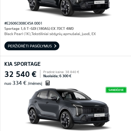
#E2606C008C45A 0001
Sportage 1,6 T-GDI (180AG) EX 7DCT 4WD
Black Pearl (1K),Tekstiliniai sėdynių apmušalai, juodi, EX
PERŽIŪRĖTI PASIŪLYMUS
KIA SPORTAGE
32 540 €
Pradinė kaina: 38 840 €
Nuolaida: 6 300 €
334 €
nuo
/mėnesį
SANDĖLYJE