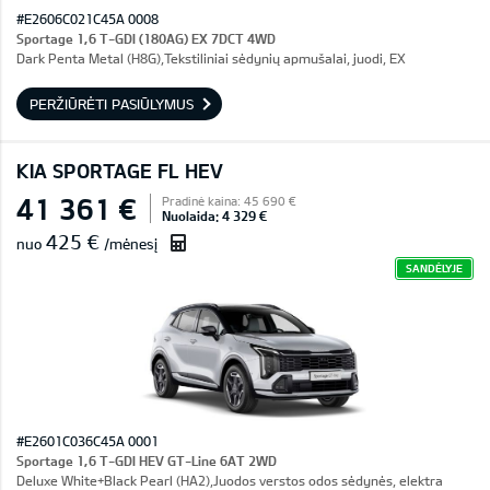
#E2606C021C45A 0008
Sportage 1,6 T-GDI (180AG) EX 7DCT 4WD
Dark Penta Metal (H8G),Tekstiliniai sėdynių apmušalai, juodi, EX
PERŽIŪRĖTI PASIŪLYMUS
KIA SPORTAGE FL HEV
41 361 €
Pradinė kaina: 45 690 €
Nuolaida: 4 329 €
425 €
nuo
/mėnesį
SANDĖLYJE
#E2601C036C45A 0001
Sportage 1,6 T-GDI HEV GT-Line 6AT 2WD
Deluxe White+Black Pearl (HA2),Juodos verstos odos sėdynės, elektra