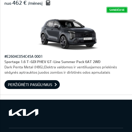
462 €
nuo
/mėnesį
SANDĖLYJE
#E2604C054C45A 0001
Sportage 1.6 T-GDI PHEV GT-Line Summer Pack 6AT 2WD
Dark Penta Metal (H8G),Elektra valdomos ir ventiliuojamos priekinės
sėdynės aptrauktos juodos zomšos ir dirbtinės odos apmušalais
PERŽIŪRĖTI PASIŪLYMUS