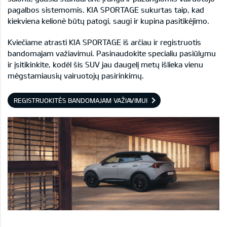
pagalbos sistemomis. KIA SPORTAGE sukurtas taip, kad
kiekviena kelionė būtų patogi, saugi ir kupina pasitikėjimo.
Kviečiame atrasti KIA SPORTAGE iš arčiau ir registruotis
bandomajam važiavimui. Pasinaudokite specialiu pasiūlymu
ir įsitikinkite, kodėl šis SUV jau daugelį metų išlieka vienu
mėgstamiausių vairuotojų pasirinkimų.
REGISTRUOKITĖS BANDOMAJAM VAŽIAVIMUI