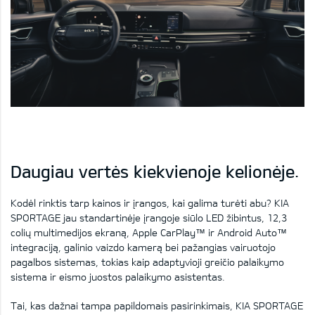
Daugiau vertės kiekvienoje kelionėje.
Kodėl rinktis tarp kainos ir įrangos, kai galima turėti abu? KIA
SPORTAGE jau standartinėje įrangoje siūlo LED žibintus, 12,3
colių multimedijos ekraną, Apple CarPlay™ ir Android Auto™
integraciją, galinio vaizdo kamerą bei pažangias vairuotojo
pagalbos sistemas, tokias kaip adaptyvioji greičio palaikymo
sistema ir eismo juostos palaikymo asistentas.
Tai, kas dažnai tampa papildomais pasirinkimais, KIA SPORTAGE