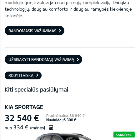
modelyje yra įtraukta jau nuo pirmųjų komplektacijų. Daugiau
technologijų, daugiau komforto ir daugiau ramybės kiekvienoje
kelionėje.
BANDOMASIS VAŽIAVIMAS
UŽSISAKYTI BANDOMĄJĮ VAŽIAVIMĄ
RODYTI VISKĄ
Kiti specialūs pasiūlymai
KIA SPORTAGE
32 540 €
Pradinė kaina: 38 840 €
Nuolaida: 6 300 €
334 €
nuo
/mėnesį
SANDĖLYJE