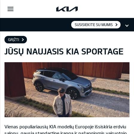
SUSISIEKITE SU MUMIS
GRĮŽTI
JŪSŲ NAUJASIS KIA SPORTAGE
Vienas populiariausių KIA modelių Europoje išsiskiria erdviu
salonu, gausia standartine įranga ir pažangiomis vairuotojo