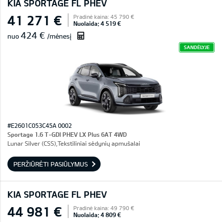
KIA SPORTAGE FL PHEV
41 271 €
Pradinė kaina: 45 790 €
Nuolaida: 4 519 €
424 €
nuo
/mėnesį
SANDĖLYJE
#E2601C053C45A 0002
Sportage 1.6 T-GDI PHEV LX Plus 6AT 4WD
Lunar Silver (CSS),Tekstiliniai sėdynių apmušalai
PERŽIŪRĖTI PASIŪLYMUS
KIA SPORTAGE FL PHEV
44 981 €
Pradinė kaina: 49 790 €
Nuolaida: 4 809 €