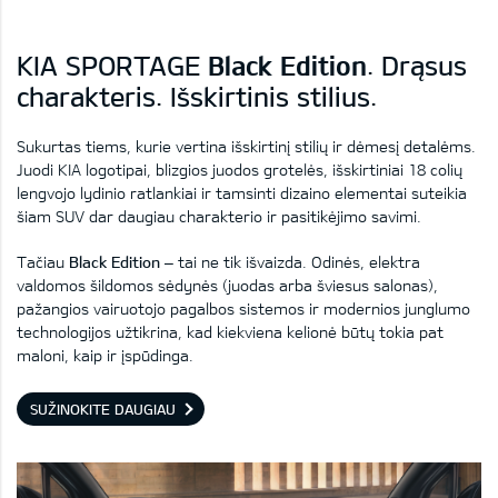
KIA SPORTAGE
Black Edition
. Drąsus
charakteris. Išskirtinis stilius.
Sukurtas tiems, kurie vertina išskirtinį stilių ir dėmesį detalėms.
Juodi KIA logotipai, blizgios juodos grotelės, išskirtiniai 18 colių
lengvojo lydinio ratlankiai ir tamsinti dizaino elementai suteikia
šiam SUV dar daugiau charakterio ir pasitikėjimo savimi.
Tačiau
Black Edition
– tai ne tik išvaizda. Odinės, elektra
valdomos šildomos sėdynės
(juodas arba šviesus salonas)
,
pažangios vairuotojo pagalbos sistemos ir modernios junglumo
technologijos užtikrina, kad kiekviena kelionė būtų tokia pat
maloni, kaip ir įspūdinga.
SUŽINOKITE DAUGIAU