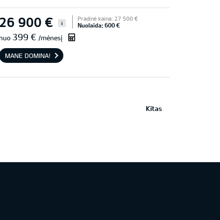
26 900 €
Pradinė kaina: 27 500 €
i
Nuolaida: 600 €
399 €
nuo
/mėnesį
MANE DOMINA!
Kitas