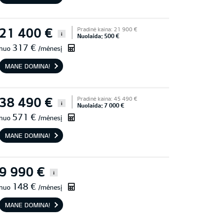
21 400 €
Pradinė kaina: 21 900 €
i
Nuolaida: 500 €
317 €
nuo
/mėnesį
MANE DOMINA!
38 490 €
Pradinė kaina: 45 490 €
i
Nuolaida: 7 000 €
571 €
nuo
/mėnesį
MANE DOMINA!
9 990 €
i
148 €
nuo
/mėnesį
MANE DOMINA!