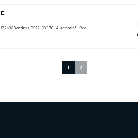
GE
132 kW Benzinas, 2022, 93 170 , Automatinė , Red
1
2