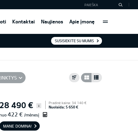
oti
Kontaktai
Naujienos
Apie įmonę
SUSISIEKITE SU MUMIS
RINKTYS
28 490 €
Pradinė kaina: 34 140 €
i
Nuolaida: 5 650 €
422 €
nuo
/mėnesį
MANE DOMINA!