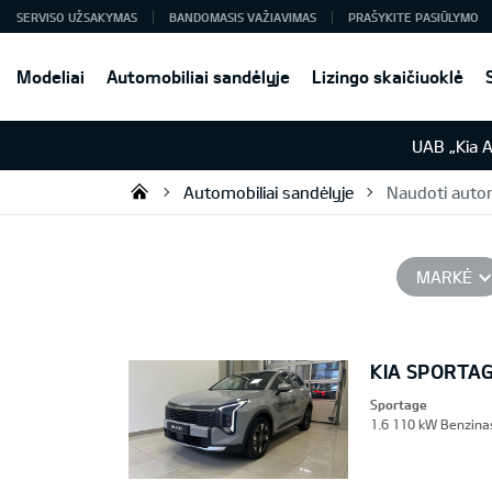
SERVISO UŽSAKYMAS
BANDOMASIS VAŽIAVIMAS
PRAŠYKITE PASIŪLYMO
Modeliai
Automobiliai sandėlyje
Lizingo skaičiuoklė
UAB „Kia 
Automobiliai sandėlyje
Naudoti autom
UAB „Kia Auto“
MARKĖ
KIA SPORTA
Sportage
1.6 110 kW Benzinas