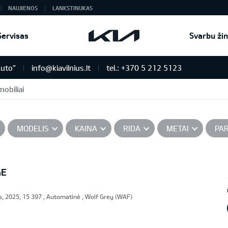
NAUJIENOS
LANKSTINUKAS
Servisas
Svarbu žin
Auto“
info@kiavilnius.lt
tel.: +370 5 212 5123
obiliai
MODELIS
KAINA
RIDA
METAI
PA
GE
, 2025, 15 397 , Automatinė , Wolf Grey (WAF)