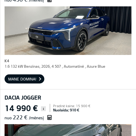
nuo
/mėnesį
K4
1.6 132 kW Benzinas, 2026, 4 507 , Automatinė , Azure Blue
MANE DOMINA!
DACIA JOGGER
14 990 €
Pradinė kaina: 15 900 €
i
Nuolaida: 910 €
222 €
nuo
/mėnesį