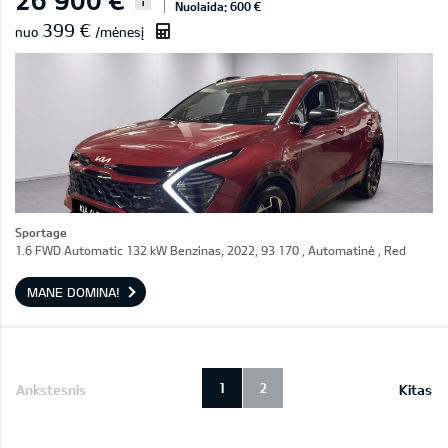
i
Nuolaida: 600 €
399 €
nuo
/mėnesį
Sportage
1.6 FWD Automatic 132 kW Benzinas, 2022, 93 170 , Automatinė , Red
MANE DOMINA!
1
2
Ankstesnis
Kitas