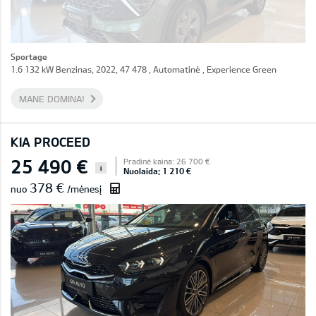
Sportage
1.6 132 kW Benzinas, 2022, 47 478 , Automatinė , Experience Green
MANE DOMINA!
KIA PROCEED
25 490 €
Pradinė kaina: 26 700 €
i
Nuolaida: 1 210 €
378 €
nuo
/mėnesį