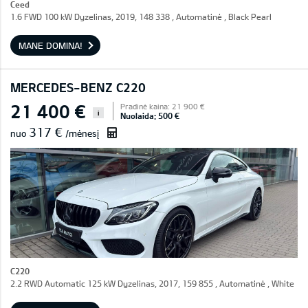
Ceed
1.6 FWD 100 kW Dyzelinas, 2019, 148 338 , Automatinė , Black Pearl
MANE DOMINA!
MERCEDES-BENZ C220
21 400 €
Pradinė kaina: 21 900 €
i
Nuolaida: 500 €
317 €
nuo
/mėnesį
C220
2.2 RWD Automatic 125 kW Dyzelinas, 2017, 159 855 , Automatinė , White