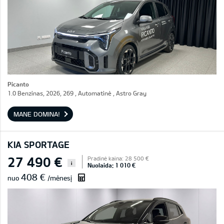
Picanto
1.0 Benzinas, 2026, 269 , Automatinė , Astro Gray
MANE DOMINA!
KIA SPORTAGE
27 490 €
Pradinė kaina: 28 500 €
i
Nuolaida: 1 010 €
408 €
nuo
/mėnesį