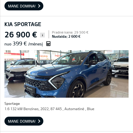
MANE DOMINA!
KIA SPORTAGE
26 900 €
Pradinė kaina: 29 500 €
i
Nuolaida: 2 600 €
399 €
nuo
/mėnesį
Sportage
1.6 132 kW Benzinas, 2022, 87 445 , Automatinė , Blue
MANE DOMINA!