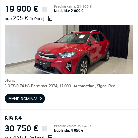
19 900 €
Pradinė kaina: 21 900 €
i
Nuolaida: 2 000 €
295 €
nuo
/mėnesį
Stonic
1.0 FWD 74 kW Benzinas, 2024, 11 000 , Automatinė , Signal Red
MANE DOMINA!
KIA K4
30 750 €
Pradinė kaina: 35 640 €
i
Nuolaida: 4 890 €
456 €