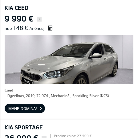
KIA CEED
9 990 €
i
148 €
nuo
/mėnesį
Ceed
- Dyzelinas, 2019, 72 974 , Mechaninė , Sparkling Silver (KCS)
MANE DOMINA!
KIA SPORTAGE
26 900 €
Pradinė kaina: 27 500 €