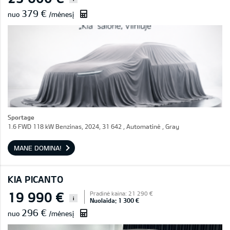
379 €
nuo
/mėnesį
Sportage
1.6 FWD 118 kW Benzinas, 2024, 31 642 , Automatinė , Gray
MANE DOMINA!
KIA PICANTO
19 990 €
Pradinė kaina: 21 290 €
i
Nuolaida: 1 300 €
296 €
nuo
/mėnesį