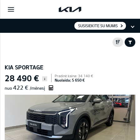
SUSISIEKITE SU MUMIS
KIA SPORTAGE
28 490 €
Pradinė kaina: 34 140 €
i
Nuolaida: 5 650 €
422 €
nuo
/mėnesį