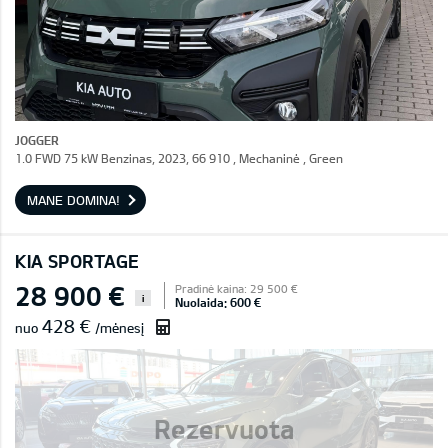
JOGGER
1.0 FWD 75 kW Benzinas, 2023, 66 910 , Mechaninė , Green
MANE DOMINA!
KIA SPORTAGE
28 900 €
Pradinė kaina: 29 500 €
i
Nuolaida: 600 €
428 €
nuo
/mėnesį
Rezervuota