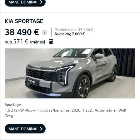
MANE DOMINA!
KIA SPORTAGE
38 490 €
Pradinė kaina: 45 490 €
i
Nuolaida: 7 000 €
571 €
nuo
/mėnesį
Sportage
1.6 212 kW Plug-in hibridas/benzinas, 2026, 1 232 , Automatinė , Wolf
Grey
MANE DOMINA!