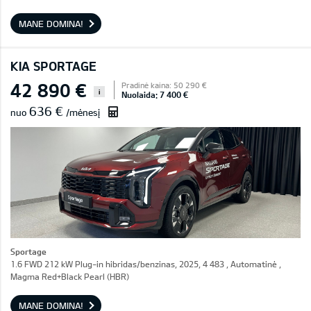
MANE DOMINA!
KIA SPORTAGE
42 890 €
Pradinė kaina: 50 290 €
i
Nuolaida: 7 400 €
636 €
nuo
/mėnesį
Sportage
1.6 FWD 212 kW Plug-in hibridas/benzinas, 2025, 4 483 , Automatinė ,
Magma Red+Black Pearl (HBR)
MANE DOMINA!