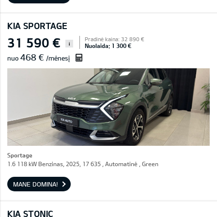
KIA SPORTAGE
31 590 €
Pradinė kaina: 32 890 €
i
Nuolaida: 1 300 €
468 €
nuo
/mėnesį
Sportage
1.6 118 kW Benzinas, 2025, 17 635 , Automatinė , Green
MANE DOMINA!
KIA STONIC