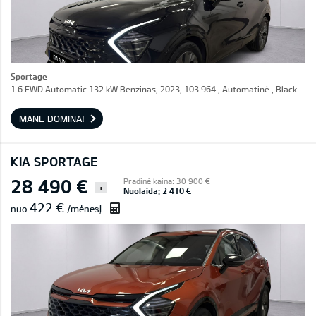
Sportage
1.6 FWD Automatic 132 kW Benzinas, 2023, 103 964 , Automatinė , Black
MANE DOMINA!
KIA SPORTAGE
28 490 €
Pradinė kaina: 30 900 €
i
Nuolaida: 2 410 €
422 €
nuo
/mėnesį